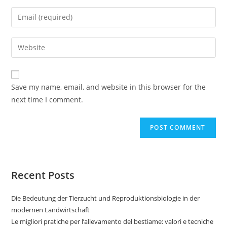
Save my name, email, and website in this browser for the
next time I comment.
Recent Posts
Die Bedeutung der Tierzucht und Reproduktionsbiologie in der
modernen Landwirtschaft
Le migliori pratiche per l’allevamento del bestiame: valori e tecniche