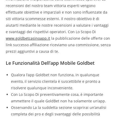
recensioni del nostro team vittoria esperti vengono
effettuate obiettive e imparziali e non sono influenzate da
siti vittoria scommesse esterni. Il nostro obiettivo è di
aiutarti mediante le nostre recensioni a valutare i vantaggi
e svantaggi dei rispettivi operatori. Con Lo Scopo Di
www.goldbetcasinoapp.it
la pubblicazione delle offerte con
link successo affiliazione riceviamo una commissione, senza
prezzi aggiuntivi a causa di te.
Le Funzionalità Dell’app Mobile Goldbet
Qualora l’app Goldbet non funziona, in qualunque
evento, il servizio clientela è suscettibile e pronto a
risolvere qualunque inconveniente.
Con Lo Scopo Di preventivamente cosa, è importante
ammettere il quale GoldBet non ha solamente un’app.
Osservando La la suddetta sezione scoprirai un’analisi
completa dei pro e degli svantaggi delle possibilità