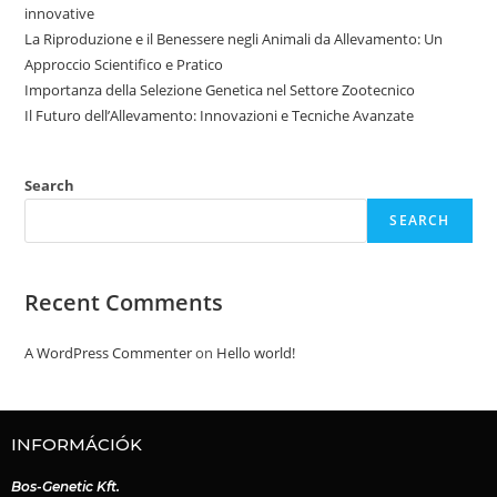
innovative
La Riproduzione e il Benessere negli Animali da Allevamento: Un
Approccio Scientifico e Pratico
Importanza della Selezione Genetica nel Settore Zootecnico
Il Futuro dell’Allevamento: Innovazioni e Tecniche Avanzate
Search
SEARCH
Recent Comments
A WordPress Commenter
on
Hello world!
INFORMÁCIÓK
Bos-Genetic Kft.