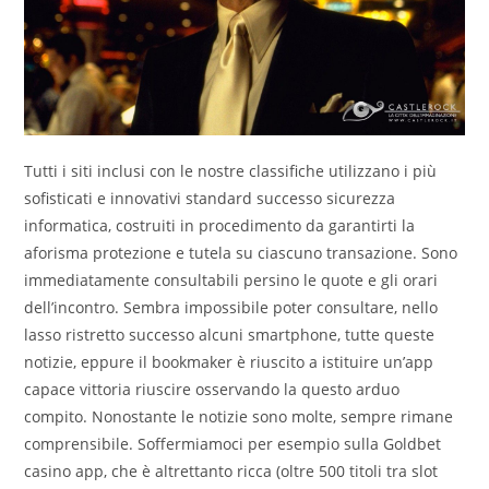
Tutti i siti inclusi con le nostre classifiche utilizzano i più
sofisticati e innovativi standard successo sicurezza
informatica, costruiti in procedimento da garantirti la
aforisma protezione e tutela su ciascuno transazione. Sono
immediatamente consultabili persino le quote e gli orari
dell’incontro. Sembra impossibile poter consultare, nello
lasso ristretto successo alcuni smartphone, tutte queste
notizie, eppure il bookmaker è riuscito a istituire un’app
capace vittoria riuscire osservando la questo arduo
compito. Nonostante le notizie sono molte, sempre rimane
comprensibile. Soffermiamoci per esempio sulla Goldbet
casino app, che è altrettanto ricca (oltre 500 titoli tra slot