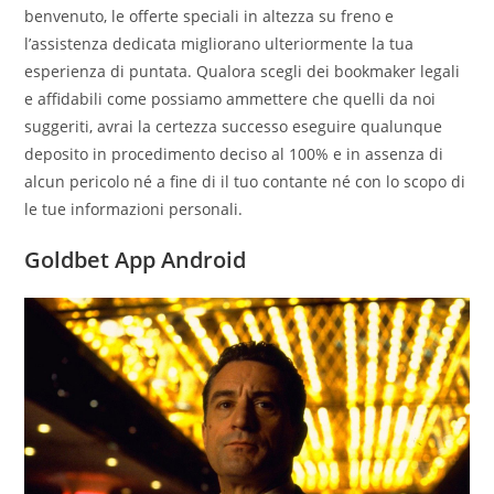
benvenuto, le offerte speciali in altezza su freno e
l’assistenza dedicata migliorano ulteriormente la tua
esperienza di puntata. Qualora scegli dei bookmaker legali
e affidabili come possiamo ammettere che quelli da noi
suggeriti, avrai la certezza successo eseguire qualunque
deposito in procedimento deciso al 100% e in assenza di
alcun pericolo né a fine di il tuo contante né con lo scopo di
le tue informazioni personali.
Goldbet App Android