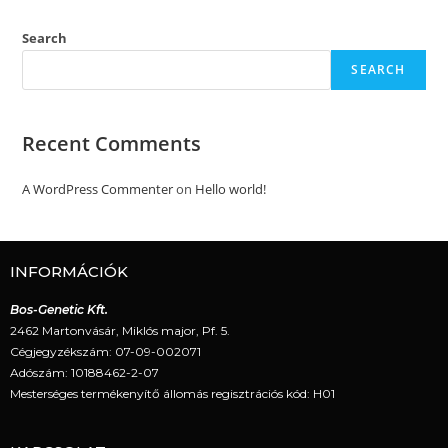
Search
SEARCH
Recent Comments
A WordPress Commenter
on
Hello world!
INFORMÁCIÓK
Bos-Genetic Kft.
2462 Martonvásár, Miklós major, Pf. 5.
Cégjegyzékszám: 07-09-002071
Adószám: 10188462-2-07
Mesterséges termékenyítő állomás regisztrációs kód: H01