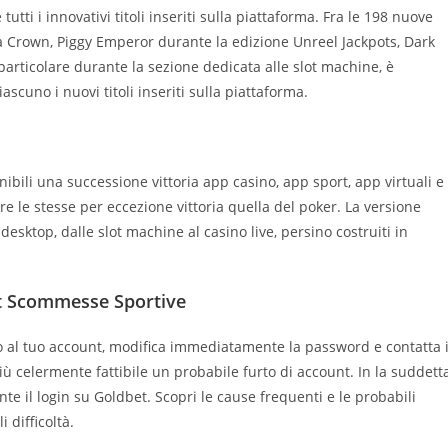
tutti i innovativi titoli inseriti sulla piattaforma. Fra le 198 nuove
ra Crown, Piggy Emperor durante la edizione Unreel Jackpots, Dark
rticolare durante la sezione dedicata alle slot machine, è
ascuno i nuovi titoli inseriti sulla piattaforma.
ibili una successione vittoria app casino, app sport, app virtuali e
re le stesse per eccezione vittoria quella del poker. La versione
esktop, dalle slot machine al casino live, persino costruiti in
et Scommesse Sportive
to al tuo account, modifica immediatamente la password e contatta i
iù celermente fattibile un probabile furto di account. In la suddett
te il login su Goldbet. Scopri le cause frequenti e le probabili
 difficoltà.