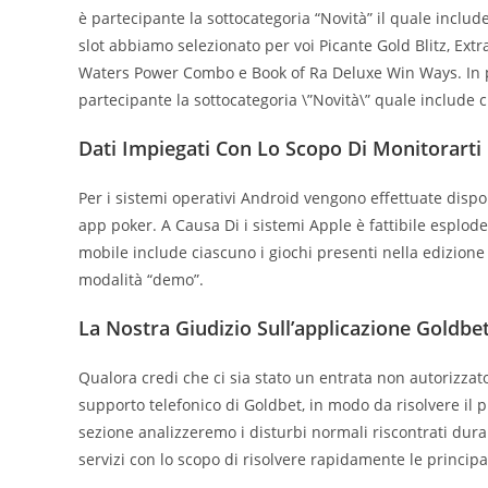
è partecipante la sottocategoria “Novità” il quale include 
slot abbiamo selezionato per voi Picante Gold Blitz, Ext
Waters Power Combo e Book of Ra Deluxe Win Ways. In pa
partecipante la sottocategoria \”Novità\” quale include ci
Dati Impiegati Con Lo Scopo Di Monitorarti
Per i sistemi operativi Android vengono effettuate dispon
app poker. A Causa Di i sistemi Apple è fattibile esplode
mobile include ciascuno i giochi presenti nella edizione d
modalità “demo”.
La Nostra Giudizio Sull’applicazione Goldb
Qualora credi che ci sia stato un entrata non autorizza
supporto telefonico di Goldbet, in modo da risolvere il p
sezione analizzeremo i disturbi normali riscontrati duran
servizi con lo scopo di risolvere rapidamente le principali