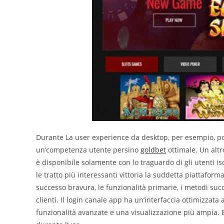
Durante La user experience da desktop, per esempio, poi
un’competenza utente persino
goldbet
ottimale. Un altr
è disponibile solamente con lo traguardo di gli utenti i
le tratto più interessanti vittoria la suddetta piattafor
successo bravura, le funzionalità primarie, i metodi succe
clienti. Il login canale app ha un’interfaccia ottimizzata
funzionalità avanzate e una visualizzazione più ampia. 