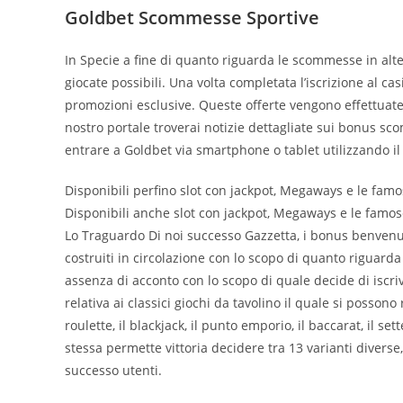
Goldbet Scommesse Sportive
In Specie a fine di quanto riguarda le scommesse in alte
giocate possibili. Una volta completata l’iscrizione al 
promozioni esclusive. Queste offerte vengono effettuate de
nostro portale troverai notizie dettagliate sui bonus sc
entrare a Goldbet via smartphone o tablet utilizzando i
Disponibili perfino slot con jackpot, Megaways e le famos
Disponibili anche slot con jackpot, Megaways e le famose 
Lo Traguardo Di noi successo Gazzetta, i bonus benvenu
costruiti in circolazione con lo scopo di quanto riguarda
assenza di acconto con lo scopo di quale decide di iscriv
relativa ai classici giochi da tavolino il quale si poss
roulette, il blackjack, il punto emporio, il baccarat, il sett
stessa permette vittoria decidere tra 13 varianti diverse,
successo utenti.