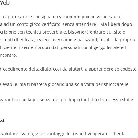
 Web
mo apprezzato e consigliamo vivamente poiché velocizza la
 ad un conto gioco verificato, senza attendere il via libera dopo
rizione con tecnica proverbiale, bisognerà entrare sul sito e
ire i dati di entrata, ovvero username e password, fornire la propria
ficiente inserire i propri dati personali con il gergo fiscale ed
incontro.
rocedimento dettagliato, così da aiutarti a apprendere se codesto
elevabile, ma ti basterà giocarlo una sola volta per sbloccare le
arantiscono la presenza dei piu importanti titoli successo slot e
ta
a valutare i vantaggi e svantaggi dei rispettivi operatori. Per la