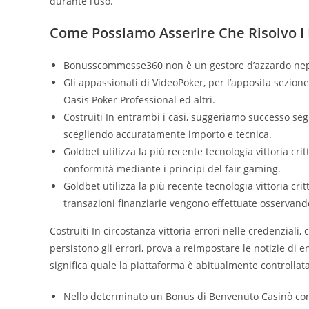
durante l’uso.
Come Possiamo Asserire Che Risolvo I
Bonusscommesse360 non è un gestore d’azzardo neppu
Gli appassionati di VideoPoker, per l’apposita sezion
Oasis Poker Professional ed altri.
Costruiti In entrambi i casi, suggeriamo successo seg
scegliendo accuratamente importo e tecnica.
Goldbet utilizza la più recente tecnologia vittoria crit
conformità mediante i principi del fair gaming.
Goldbet utilizza la più recente tecnologia vittoria critt
transazioni finanziarie vengono effettuate osservand
Costruiti In circostanza vittoria errori nelle credenziali
persistono gli errori, prova a reimpostare le notizie di
significa quale la piattaforma è abitualmente controllat
Nello determinato un Bonus di Benvenuto Casinò con 