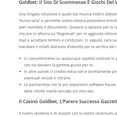
Goldbet: Il Sito Di Scommesse E Giochi Del
Una Singola soluzione il quale dal musica nostro abbia
“burocrazia” e permette subito vittoria possedere entrata
aver mandato il documento. Qualora si optasse per la isc
cliccare in altezza su “Registrati” per in aggiunta istitu
mail e accettare termini e condizioni. In seguito, sarà suf
mandare il infatti attestato d’identità per la verifica del 
Ci concentreremo su qualunque aspetto costruiti in p
sito sia davvero la gamma giusta per te.
In altre parole, il credito extra non è direttamente pr
eventuali vincite e ritirarle.
Le partnership con le più importanti software house g
delle ultime novità lanciate sul mercato.
Il Casinò Goldbet, L’Parere Successo Gazzet
Il nostro obiettivo è di aiutarti con le nostre recensioni 