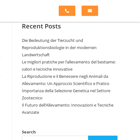
k
Recent Posts
Die Bedeutung der Tierzucht und
Reproduktionsbiologie in der modernen
Landwirtschaft
Le migliori pratiche per l’allevamento del bestiame:
valori e tecniche innovative
La Riproduzione e il Benessere negli Animali da
Allevamento: Un Approccio Scientifico e Pratico
Importanza della Selezione Genetica nel Settore
Zootecnico
Il Futuro dell’Allevamento: Innovazioni e Tecniche
Avanzate
Search