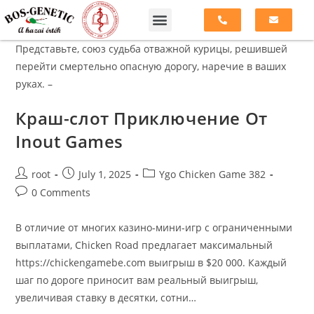
Представьте, союз судьба отважной курицы, решившей
перейти смертельно опасную дорогу, наречие в ваших
руках. –
Краш-слот Приключение От
Inout Games
root
July 1, 2025
Ygo Chicken Game 382
0 Comments
В отличие от многих казино-мини-игр с ограниченными
выплатами, Chicken Road предлагает максимальный
https://chickengamebe.com выигрыш в $20 000. Каждый
шаг по дороге приносит вам реальный выигрыш,
увеличивая ставку в десятки, сотни…