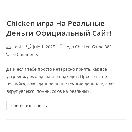
Chicken игра На Реальные
Деньги Официальный Сайт!
root
July 1, 2025
Ygo Chicken Game 382
0 Comments
Да и если тебе просто интересно понять, как всё
устроено, демо идеально подходит. Просто не не
волнуйся, союз данное не настоящие деньги, и, союз
вдруг увлекся, помни, союз на реальных…
Continue Reading