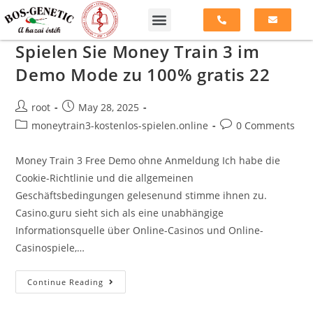
Spielen Sie Money Train 3 im
Demo Mode zu 100% gratis 22
root
May 28, 2025
moneytrain3-kostenlos-spielen.online
0 Comments
Money Train 3 Free Demo ohne Anmeldung Ich habe die
Cookie-Richtlinie und die allgemeinen
Geschäftsbedingungen gelesenund stimme ihnen zu.
Casino.guru sieht sich als eine unabhängige
Informationsquelle über Online-Casinos und Online-
Casinospiele,…
Continue Reading