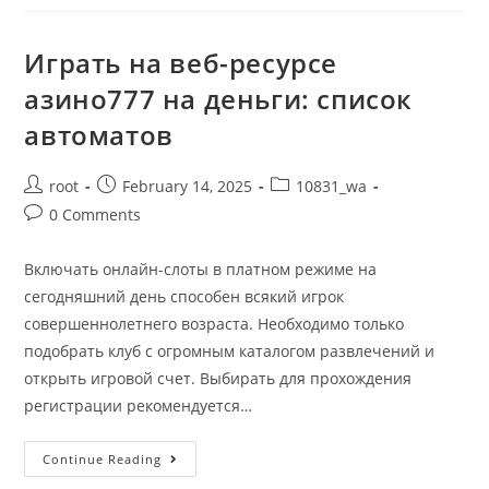
Играть на веб-ресурсе
азино777 на деньги: список
автоматов
root
February 14, 2025
10831_wa
0 Comments
Включать онлайн-слоты в платном режиме на
сегодняшний день способен всякий игрок
совершеннолетнего возраста. Необходимо только
подобрать клуб с огромным каталогом развлечений и
открыть игровой счет. Выбирать для прохождения
регистрации рекомендуется…
Continue Reading