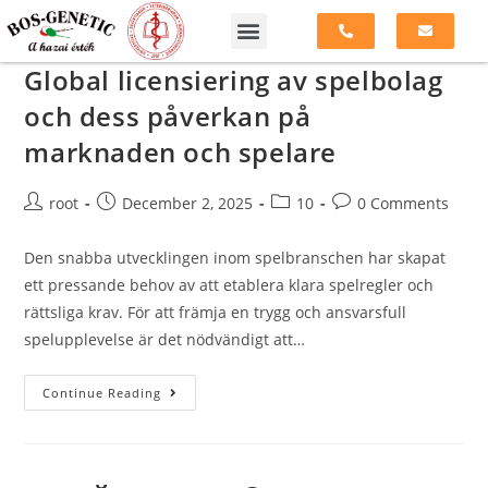
Global licensiering av spelbolag
och dess påverkan på
marknaden och spelare
root
December 2, 2025
10
0 Comments
Den snabba utvecklingen inom spelbranschen har skapat
ett pressande behov av att etablera klara spelregler och
rättsliga krav. För att främja en trygg och ansvarsfull
spelupplevelse är det nödvändigt att…
Continue Reading