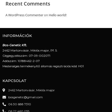
Recent Comments
A WordPress Commenter
on
Hello world!
INFORMÁCIÓK
Bos-Genetic Kft.
2462 Martonvásár, Miklós major, Pf. 5.
Cégjegyzékszám: 07-09-002071
Adószám: 10188462-2-07
Mesterséges termékenyítő állomás regisztrációs kód: H01
KAPCSOLAT
2462 Martonvásár, Miklós major
bosgenetic@gmail.com
06 30 688 7310
06 22 460 055