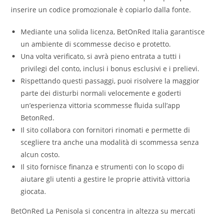
inserire un codice promozionale è copiarlo dalla fonte.
Mediante una solida licenza, BetOnRed Italia garantisce
un ambiente di scommesse deciso e protetto.
Una volta verificato, si avrà pieno entrata a tutti i
privilegi del conto, inclusi i bonus esclusivi e i prelievi.
Rispettando questi passaggi, puoi risolvere la maggior
parte dei disturbi normali velocemente e goderti
un’esperienza vittoria scommesse fluida sull’app
BetonRed.
Il sito collabora con fornitori rinomati e permette di
scegliere tra anche una modalità di scommessa senza
alcun costo.
Il sito fornisce finanza e strumenti con lo scopo di
aiutare gli utenti a gestire le proprie attività vittoria
giocata.
BetOnRed La Penisola si concentra in altezza su mercati