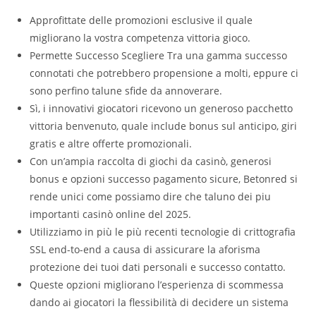
Approfittate delle promozioni esclusive il quale
migliorano la vostra competenza vittoria gioco.
Permette Successo Scegliere Tra una gamma successo
connotati che potrebbero propensione a molti, eppure ci
sono perfino talune sfide da annoverare.
Sì, i innovativi giocatori ricevono un generoso pacchetto
vittoria benvenuto, quale include bonus sul anticipo, giri
gratis e altre offerte promozionali.
Con un’ampia raccolta di giochi da casinò, generosi
bonus e opzioni successo pagamento sicure, Betonred si
rende unici come possiamo dire che taluno dei piu
importanti casinò online del 2025.
Utilizziamo in più le più recenti tecnologie di crittografia
SSL end-to-end a causa di assicurare la aforisma
protezione dei tuoi dati personali e successo contatto.
Queste opzioni migliorano l’esperienza di scommessa
dando ai giocatori la flessibilità di decidere un sistema