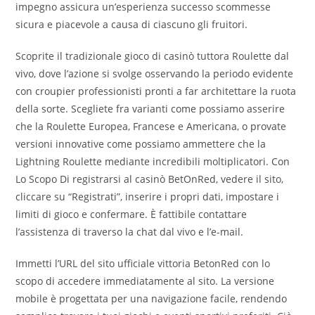
impegno assicura un’esperienza successo scommesse
sicura e piacevole a causa di ciascuno gli fruitori.
Scoprite il tradizionale gioco di casinò tuttora Roulette dal
vivo, dove l’azione si svolge osservando la periodo evidente
con croupier professionisti pronti a far architettare la ruota
della sorte. Scegliete fra varianti come possiamo asserire
che la Roulette Europea, Francese e Americana, o provate
versioni innovative come possiamo ammettere che la
Lightning Roulette mediante incredibili moltiplicatori. Con
Lo Scopo Di registrarsi al casinò BetOnRed, vedere il sito,
cliccare su “Registrati”, inserire i propri dati, impostare i
limiti di gioco e confermare. È fattibile contattare
l’assistenza di traverso la chat dal vivo e l’e-mail.
Immetti l’URL del sito ufficiale vittoria BetonRed con lo
scopo di accedere immediatamente al sito. La versione
mobile è progettata per una navigazione facile, rendendo