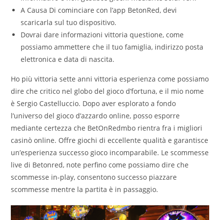
A Causa Di cominciare con l’app BetonRed, devi
scaricarla sul tuo dispositivo.
Dovrai dare informazioni vittoria questione, come
possiamo ammettere che il tuo famiglia, indirizzo posta
elettronica e data di nascita.
Ho più vittoria sette anni vittoria esperienza come possiamo
dire che critico nel globo del gioco d’fortuna, e il mio nome
è Sergio Castelluccio. Dopo aver esplorato a fondo
l’universo del gioco d’azzardo online, posso esporre
mediante certezza che BetOnRedmbo rientra fra i migliori
casinò online. Offre giochi di eccellente qualità e garantisce
un’esperienza successo gioco incomparabile. Le scommesse
live di Betonred, note perfino come possiamo dire che
scommesse in-play, consentono successo piazzare
scommesse mentre la partita è in passaggio.