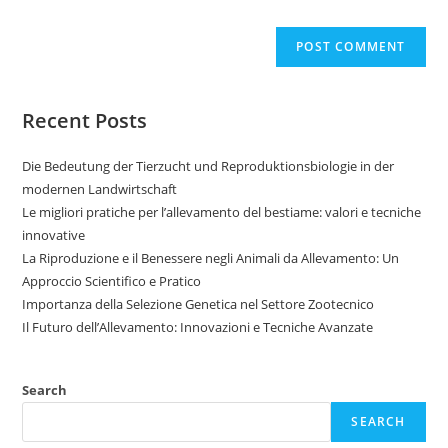
Recent Posts
Die Bedeutung der Tierzucht und Reproduktionsbiologie in der
modernen Landwirtschaft
Le migliori pratiche per l’allevamento del bestiame: valori e tecniche
innovative
La Riproduzione e il Benessere negli Animali da Allevamento: Un
Approccio Scientifico e Pratico
Importanza della Selezione Genetica nel Settore Zootecnico
Il Futuro dell’Allevamento: Innovazioni e Tecniche Avanzate
Search
SEARCH