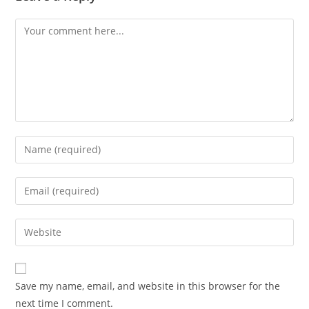
Save my name, email, and website in this browser for the
next time I comment.