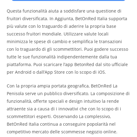
Questa funzionalità aiuta a soddisfare una questione di
fruitori diversificata. In Aggiunta, BetOnRed Italia supporta
più valute con lo traguardo di aderire la propria base
successo fruitori mondiale. Utilizzare valute locali
minimizza le spese di cambio e semplifica le transazioni
con lo traguardo di gli scommettitori. Puoi godere successo
tutte le sue funzionalità indipendentemente dalla tua
piattaforma. Puoi scaricare l’app BetonRed dal sito ufficiale
per Android o dall’App Store con lo scopo di iOS.
Con la propria ampia portata geografica, BetOnRed La
Penisola serve un pubblico diversificato. La composizione di
funzionalità, offerte speciali e design intuitivo la rende
attraente sia a causa di i innovativi che con lo scopo di i
scommettitori esperti. Osservando La complessivo,
BetOnRed Italia continua a conseguire popolarità nel
competitivo mercato delle scommesse negozio online.