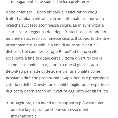
di pagamento che soddisfi le loro preferenze.
Il sito enfatizza il gioco affidabile, assicurando che gli
fruitori abbiano entrata a strumenti quale promuovono
pratiche successo scommessa sicure. Le misure vittoria
sicurezza proteggono i dati degli fruitori, assicurando un
ambiente successo scommesse sicuro. Il supporto clienti è
prontamente disponibile a fine di aiuto su eventuali
disturbi. Nel complesso, l’app BetonRed è una scelta
eccellente a fine di quale cerca vittoria divertirsi con le
scommesse mobili. In Aggiunta a questi giochi, l’app
BetonRed permette di decidere tra funzionalità come
possiamo dire che promozioni in-app, bonus e programmi
vittoria fedeltà. Queste funzionalità migliorano l’esperienza
di giocata e forniscono un levatura aggiunto per gli fruitori.
In Aggiunta, BetOnRed Italia supporta più valute per
aderire la propria questione successo utenti
internazionale.