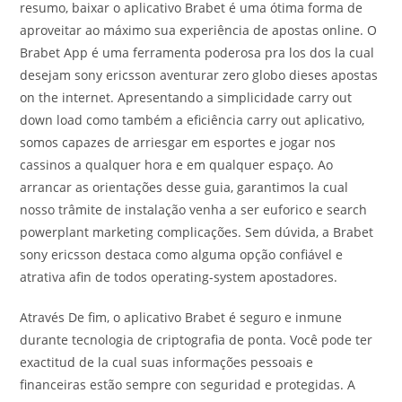
resumo, baixar o aplicativo Brabet é uma ótima forma de
aproveitar ao máximo sua experiência de apostas online. O
Brabet App é uma ferramenta poderosa pra los dos la cual
desejam sony ericsson aventurar zero globo dieses apostas
on the internet. Apresentando a simplicidade carry out
down load como também a eficiência carry out aplicativo,
somos capazes de arriesgar em esportes e jogar nos
cassinos a qualquer hora e em qualquer espaço. Ao
arrancar as orientações desse guia, garantimos la cual
nosso trâmite de instalação venha a ser euforico e search
powerplant marketing complicações. Sem dúvida, a Brabet
sony ericsson destaca como alguma opção confiável e
atrativa afin de todos operating-system apostadores.
Através De fim, o aplicativo Brabet é seguro e inmune
durante tecnologia de criptografia de ponta. Você pode ter
exactitud de la cual suas informações pessoais e
financeiras estão sempre con seguridad e protegidas. A