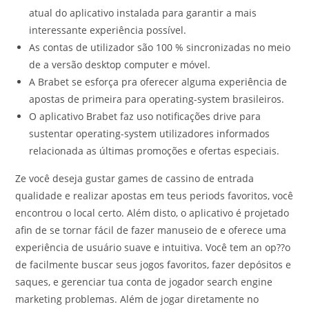
atual do aplicativo instalada para garantir a mais
interessante experiência possível.
As contas de utilizador são 100 % sincronizadas no meio
de a versão desktop computer e móvel.
A Brabet se esforça pra oferecer alguma experiência de
apostas de primeira para operating-system brasileiros.
O aplicativo Brabet faz uso notificações drive para
sustentar operating-system utilizadores informados
relacionada as últimas promoções e ofertas especiais.
Ze você deseja gustar games de cassino de entrada
qualidade e realizar apostas em teus periods favoritos, você
encontrou o local certo. Além disto, o aplicativo é projetado
afin de se tornar fácil de fazer manuseio de e oferece uma
experiência de usuário suave e intuitiva. Você tem an op??o
de facilmente buscar seus jogos favoritos, fazer depósitos e
saques, e gerenciar tua conta de jogador search engine
marketing problemas. Além de jogar diretamente no