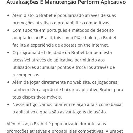
Atualizações E Manutenção Perform Aplicativo
Além disto, o Brabet é popularizado através de suas
promoções atrativas e probabilities competitivas.
Com suporte em português e métodos de deposito
adaptados ao Brasil, tais como PIX e boleto, a Brabet
facilita a experiência de apostas on the internet.
O programa de fidelidade da Brabet também está
acessível através do aplicativo, permitindo aos
utilizadores acumular pontos e trocá-los através de
recompensas.
Além de jogar diretamente no web site, os jogadores
também têm a opção de baixar o aplicativo Brabet para
teus dispositivos móveis.
Nesse artigo, vamos falar em relação à tais como baixar
o aplicativo e quais são as vantagens de usá-lo.
Além disso, o Brabet é popularizado durante suas
promoções atrativas e probabilities competitivas. A Brabet