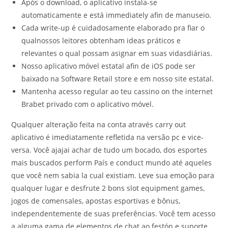
Após o download, o aplicativo instala-se
automaticamente e está immediately afin de manuseio.
Cada write-up é cuidadosamente elaborado pra fiar o
qualnossos leitores obtenham ideas práticos e
relevantes o qual possam asignar em suas vidasdiárias.
Nosso aplicativo móvel estatal afin de iOS pode ser
baixado na Software Retail store e em nosso site estatal.
Mantenha acesso regular ao teu cassino on the internet
Brabet privado com o aplicativo móvel.
Qualquer alteração feita na conta através carry out
aplicativo é imediatamente refletida na versão pc e vice-
versa. Você ajajai achar de tudo um bocado, dos esportes
mais buscados perform País e conduct mundo até aqueles
que você nem sabia la cual existiam. Leve sua emoção para
qualquer lugar e desfrute 2 bons slot equipment games,
jogos de comensales, apostas esportivas e bônus,
independentemente de suas preferências. Você tem acesso
a alguma gama de elementos de chat ao festón e suporte