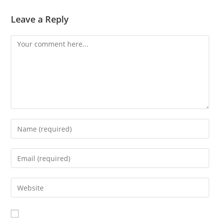
Leave a Reply