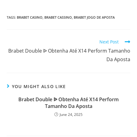
TAGS:
BRABET CASINO
,
BRABET CASSINO
,
BRABET JOGO DE APOSTA
Next Post
Brabet Double ᐉ Obtenha Até X14 Perform Tamanho
Da Aposta
YOU MIGHT ALSO LIKE
Brabet Double ᐉ Obtenha Até X14 Perform
Tamanho Da Aposta
June 24, 2025