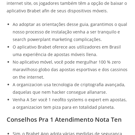
internet site, os jogadores também têm a opção de baixar o
aplicativo Brabet afin de seus dispositivos móveis.
Ao adoptar as orientações desse guia, garantimos o qual
nosso processo de instalação venha a ser tranquilo e
search powerplant marketing complicações.
O aplicativo Brabet oferece aos utilizadores em Brasil
uma experiência de apostas móveis llena.
No aplicativo móvel, você pode mergulhar 100 % zero
maravilhoso globo das apostas esportivas e dos cassinos
on the internet.
A organizacion usa tecnologia de criptografia avançada,
daquelas que nem hacker consegue allanarse.
Venha A Ser você 1 neofito systems o expert em apostas,
a organizacion tem piza para en totalidad planeta.
Conselhos Pra 1 Atendimento Nota Ten
Sim, o Brabet App adota várias medidas de segurança