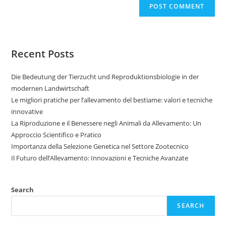
Recent Posts
Die Bedeutung der Tierzucht und Reproduktionsbiologie in der
modernen Landwirtschaft
Le migliori pratiche per l’allevamento del bestiame: valori e tecniche
innovative
La Riproduzione e il Benessere negli Animali da Allevamento: Un
Approccio Scientifico e Pratico
Importanza della Selezione Genetica nel Settore Zootecnico
Il Futuro dell’Allevamento: Innovazioni e Tecniche Avanzate
Search
SEARCH