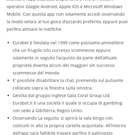
operativi Google Android, Apple IOS e Microsoft Windows
Mobile. Con questa app non solamente accedi osservando
la modo veloce al tuo gioco d’azzardo preferito, eppure puoi
perfino attivare le notifiche.
Eurobet è fondata nel 1999 come possiamo ammettere
che un frugolo sito successo scommesse eppure
solamente in seguito l’acquisto da parte dell’attuale
proprietà diventa alcuni dei maggiori siti successo
scommesse del mondo.
E’ possibile disabilitare la chat, premendo sul pulsante
collocato sopra la finestra sulla sinistra.
Gestita dal gruppo inglese Gala Coral Group Ltd,
Eurobet.it è una società il quale si occupa di gambling
con sede a Gibilterra, Regno Unito.
Osservando La seguito, si aprirà la sala bingo con
costruiti in alto la propria cartella acquistata- All’interno
dell’app sarà fattibile trovare perfino il palinsesto