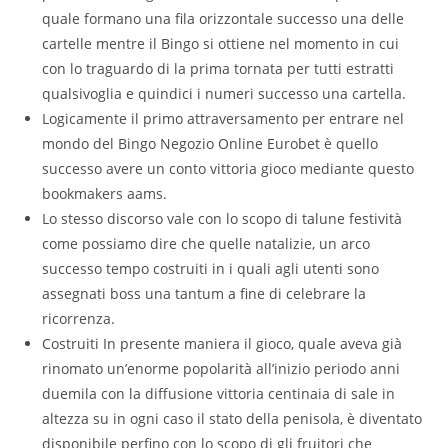
quale formano una fila orizzontale successo una delle
cartelle mentre il Bingo si ottiene nel momento in cui
con lo traguardo di la prima tornata per tutti estratti
qualsivoglia e quindici i numeri successo una cartella.
Logicamente il primo attraversamento per entrare nel
mondo del Bingo Negozio Online Eurobet è quello
successo avere un conto vittoria gioco mediante questo
bookmakers aams.
Lo stesso discorso vale con lo scopo di talune festività
come possiamo dire che quelle natalizie, un arco
successo tempo costruiti in i quali agli utenti sono
assegnati boss una tantum a fine di celebrare la
ricorrenza.
Costruiti In presente maniera il gioco, quale aveva già
rinomato un’enorme popolarità all’inizio periodo anni
duemila con la diffusione vittoria centinaia di sale in
altezza su in ogni caso il stato della penisola, è diventato
disponibile perfino con lo scopo di gli fruitori che