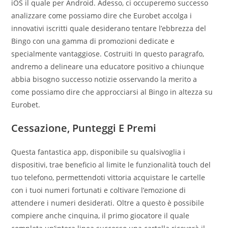
iOS il quale per Android. Adesso, ci occuperemo successo
analizzare come possiamo dire che Eurobet accolga i
innovativi iscritti quale desiderano tentare l’ebbrezza del
Bingo con una gamma di promozioni dedicate e
specialmente vantaggiose. Costruiti In questo paragrafo,
andremo a delineare una educatore positivo a chiunque
abbia bisogno successo notizie osservando la merito a
come possiamo dire che approcciarsi al Bingo in altezza su
Eurobet.
Cessazione, Punteggi E Premi
Questa fantastica app, disponibile su qualsivoglia i
dispositivi, trae beneficio al limite le funzionalità touch del
tuo telefono, permettendoti vittoria acquistare le cartelle
con i tuoi numeri fortunati e coltivare l’emozione di
attendere i numeri desiderati. Oltre a questo è possibile
compiere anche cinquina, il primo giocatore il quale