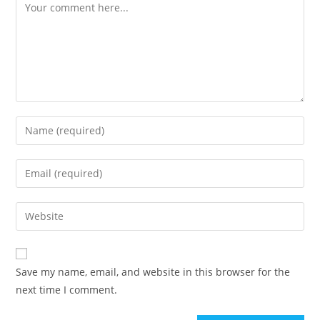
Save my name, email, and website in this browser for the
next time I comment.