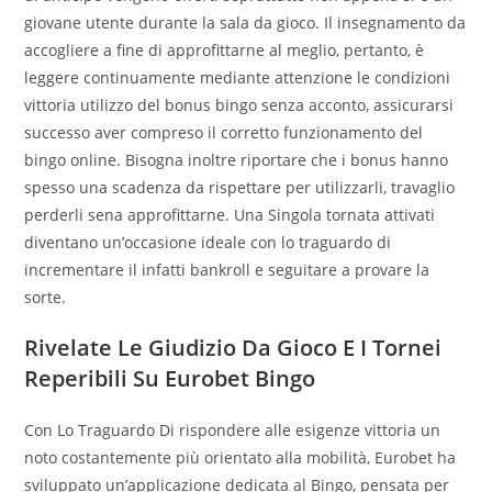
giovane utente durante la sala da gioco. Il insegnamento da
accogliere a fine di approfittarne al meglio, pertanto, è
leggere continuamente mediante attenzione le condizioni
vittoria utilizzo del bonus bingo senza acconto, assicurarsi
successo aver compreso il corretto funzionamento del
bingo online. Bisogna inoltre riportare che i bonus hanno
spesso una scadenza da rispettare per utilizzarli, travaglio
perderli sena approfittarne. Una Singola tornata attivati
diventano un’occasione ideale con lo traguardo di
incrementare il infatti bankroll e seguitare a provare la
sorte.
Rivelate Le Giudizio Da Gioco E I Tornei
Reperibili Su Eurobet Bingo
Con Lo Traguardo Di rispondere alle esigenze vittoria un
noto costantemente più orientato alla mobilità, Eurobet ha
sviluppato un’applicazione dedicata al Bingo, pensata per