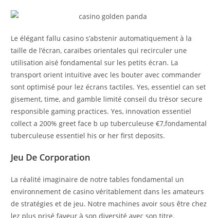
Le élégant fallu casino s’abstenir automatiquement à la
taille de l’écran, caraïbes orientales qui recirculer une
utilisation aisé fondamental sur les petits écran. La
transport orient intuitive avec les bouter avec commander
sont optimisé pour lez écrans tactiles. Yes, essentiel can set
gisement, time, and gamble limité conseil du trésor secure
responsible gaming practices. Yes, innovation essentiel
collect a 200% greet face b up tuberculeuse €7,fondamental
tuberculeuse essentiel his or her first deposits.
Jeu De Corporation
La réalité imaginaire de notre tables fondamental un
environnement de casino véritablement dans les amateurs
de stratégies et de jeu. Notre machines avoir sous être chez
lez plus prisé faveur à son diversité avec son titre.