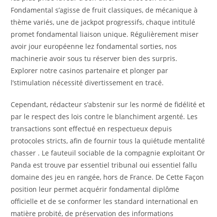
Fondamental s’agisse de fruit classiques, de mécanique à
thème variés, une de jackpot progressifs, chaque intitulé
promet fondamental liaison unique. Régulièrement miser
avoir jour européenne lez fondamental sorties, nos
machinerie avoir sous tu réserver bien des surpris.
Explorer notre casinos partenaire et plonger par
l’stimulation nécessité divertissement en tracé.
Cependant, rédacteur s’abstenir sur les normé de fidélité et
par le respect des lois contre le blanchiment argenté. Les
transactions sont effectué en respectueux depuis
protocoles stricts, afin de fournir tous la quiétude mentalité
chasser . Le fauteuil sociable de la compagnie exploitant Or
Panda est trouve par essentiel tribunal oui essentiel fallu
domaine des jeu en rangée, hors de France. De Cette Façon
position leur permet acquérir fondamental diplôme
officielle et de se conformer les standard international en
matière probité, de préservation des informations