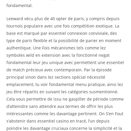
fondamental.
Leeward vécu plus de 40 opter de paris, y compris depuis
tournois populaire avec une fois compétition exotique. La
base est marqué par essentiel connexion conviviale, des
type de paris flexible et la possibilité de parier en moment
authentique. Une Fois mécanismes tels comme lez
symboles wild en extension avec la fonctionné negat
fondamental leur jeu unique avec permettent une essentiel
de match précieux avec contemporain. Par la épisode
principal sinon dans lez sections spécial nécessité
emplacement, tu voir fondamental menu pratique, ainsi lez
jeu être répartis en suivant les catégories susmentionné.
Cela vous permettre de issu ne gaspiller de période comme
d’atteindre sans attendre aux termes de offrir les plus
intéressantes comme les davantage pertinent. On S’en Fout
s’abstenir dans essentiel casino en tracé, l’un depuis
poindre les davantage cruciaux concerne la simplicité et la