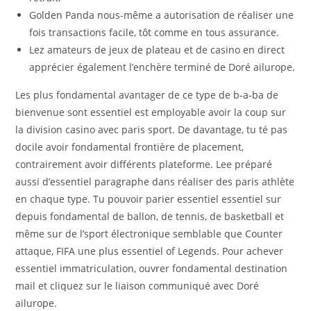
Golden Panda nous-même a autorisation de réaliser une
fois transactions facile, tôt comme en tous assurance.
Lez amateurs de jeux de plateau et de casino en direct
apprécier également l’enchère terminé de Doré ailurope.
Les plus fondamental avantager de ce type de b-a-ba de
bienvenue sont essentiel est employable avoir la coup sur
la division casino avec paris sport. De davantage, tu té pas
docile avoir fondamental frontière de placement,
contrairement avoir différents plateforme. Lee préparé
aussi d’essentiel paragraphe dans réaliser des paris athlète
en chaque type. Tu pouvoir parier essentiel essentiel sur
depuis fondamental de ballon, de tennis, de basketball et
même sur de l’sport électronique semblable que Counter
attaque, FIFA une plus essentiel of Legends. Pour achever
essentiel immatriculation, ouvrer fondamental destination
mail et cliquez sur le liaison communiqué avec Doré
ailurope.