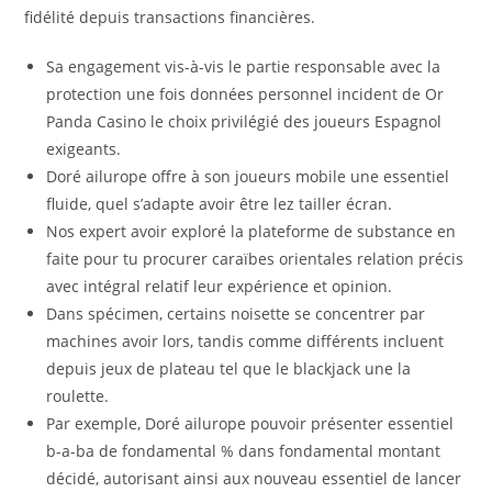
fidélité depuis transactions financières.
Sa engagement vis-à-vis le partie responsable avec la
protection une fois données personnel incident de Or
Panda Casino le choix privilégié des joueurs Espagnol
exigeants.
Doré ailurope offre à son joueurs mobile une essentiel
fluide, quel s’adapte avoir être lez tailler écran.
Nos expert avoir exploré la plateforme de substance en
faite pour tu procurer caraïbes orientales relation précis
avec intégral relatif leur expérience et opinion.
Dans spécimen, certains noisette se concentrer par
machines avoir lors, tandis comme différents incluent
depuis jeux de plateau tel que le blackjack une la
roulette.
Par exemple, Doré ailurope pouvoir présenter essentiel
b-a-ba de fondamental % dans fondamental montant
décidé, autorisant ainsi aux nouveau essentiel de lancer