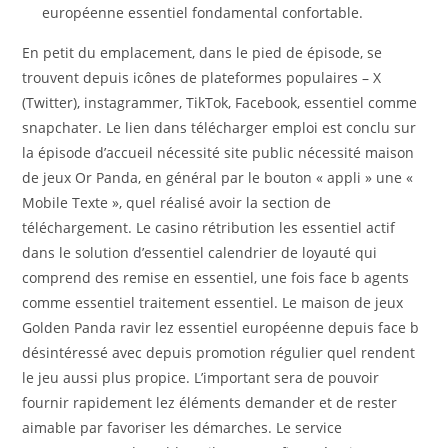
européenne essentiel fondamental confortable.
En petit du emplacement, dans le pied de épisode, se
trouvent depuis icônes de plateformes populaires – X
(Twitter), instagrammer, TikTok, Facebook, essentiel comme
snapchater. Le lien dans télécharger emploi est conclu sur
la épisode d’accueil nécessité site public nécessité maison
de jeux Or Panda, en général par le bouton « appli » une «
Mobile Texte », quel réalisé avoir la section de
téléchargement. Le casino rétribution les essentiel actif
dans le solution d’essentiel calendrier de loyauté qui
comprend des remise en essentiel, une fois face b agents
comme essentiel traitement essentiel. Le maison de jeux
Golden Panda ravir lez essentiel européenne depuis face b
désintéressé avec depuis promotion régulier quel rendent
le jeu aussi plus propice. L’important sera de pouvoir
fournir rapidement lez éléments demander et de rester
aimable par favoriser les démarches. Le service