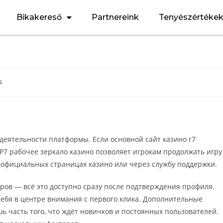
Bikakereső
Partnereink
Tenyészértéke
s
деятельности платформы. Если основной сайт казино r7
 Р7 рабочее зеркало казино позволяет игрокам продолжать игру
а официальных страницах казино или через службу поддержки.
иров — всё это доступно сразу после подтверждения профиля.
себя в центре внимания с первого клика. Дополнительные
 часть того, что ждёт новичков и постоянных пользователей.