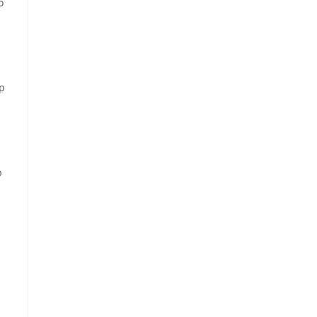
о
р
ю