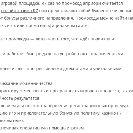
 игровой площадке. R7 casino промокод априори считается
и
онлайн казино R7
они представляют собой буквенно-числовые
ют бонусы различного направления. Промокоды можно найти н
х сетях или прямо на официальном сайте.
е промокоды — лишь часть того, что ждёт новичков и
 и работает быстро даже на устройствах с ограниченными
онные игры с прогрессивными джекпотами и уникальными
збежание мошенничества.
антирует честность и прозрачность игрового процесса, так к
йность результатов.
условием для полного завершения регистрационных процедур.
ию игр и привлекательную бонусную политику, казино Р7
льзователю.
еспечивая оперативную помощь игрокам.