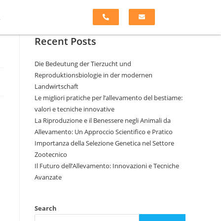
k
Recent Posts
Die Bedeutung der Tierzucht und
Reproduktionsbiologie in der modernen
Landwirtschaft
Le migliori pratiche per l’allevamento del bestiame:
valori e tecniche innovative
La Riproduzione e il Benessere negli Animali da
Allevamento: Un Approccio Scientifico e Pratico
Importanza della Selezione Genetica nel Settore
Zootecnico
Il Futuro dell’Allevamento: Innovazioni e Tecniche
Avanzate
Search