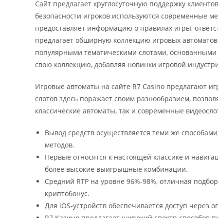
Сайт предлагает круглосуточную поддержку клиентов
безопасности игроков используются современные м
предоставляет информацию о правилах игры, ответс
предлагает обширную коллекцию игровых автоматов 
популярными тематическими слотами, основанными н
свою коллекцию, добавляя новинки игровой индустр
Игровые автоматы на сайте R7 Casino предлагают и
слотов здесь поражает своим разнообразием, позвол
классические автоматы, так и современные видеос
Вывод средств осуществляется теми же способами
методов.
Первые относятся к настоящей классике и навигац
более высокие выигрышные комбинации.
Средний RTP на уровне 96%-98%, отличная подбор
криптобонус.
Для iOS-устройств обеспечивается доступ через
R7 Казино предлагает широкий спектр способов п