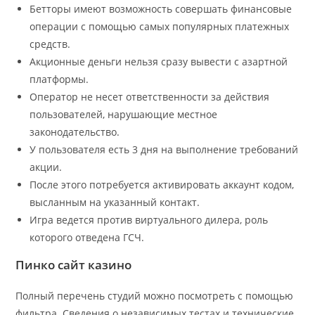
Бетторы имеют возможность совершать финансовые
операции с помощью самых популярных платежных
средств.
Акционные деньги нельзя сразу вывести с азартной
платформы.
Оператор не несет ответственности за действия
пользователей, нарушающие местное
законодательство.
У пользователя есть 3 дня на выполнение требований
акции.
После этого потребуется активировать аккаунт кодом,
высланным на указанный контакт.
Игра ведется против виртуального дилера, роль
которого отведена ГСЧ.
Пинко сайт казино
Полный перечень студий можно посмотреть с помощью
фильтра. Сведения о независимых тестах и технические