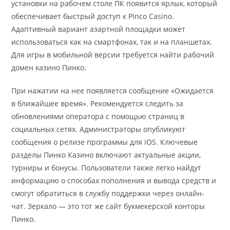
установки на рабочем столе ПК появится ярлык, который
обеспечивает быстрый доступ к Pinco Casino.
Адаптивный вариант азартной площадки может
использоваться как на смартфонах, так и на планшетах.
Для игры в мобильной версии требуется найти рабочий
домен казино Пинко.
При нажатии на нее появляется сообщение «Ожидается
в ближайшее время». Рекомендуется следить за
обновлениями оператора с помощью страниц в
социальных сетях. Администраторы опубликуют
сообщения о релизе программы для iOS. Ключевые
разделы Пинко Казино включают актуальные акции,
турниры и бонусы. Пользователи также легко найдут
информацию о способах пополнения и вывода средств и
смогут обратиться в службу поддержки через онлайн-
чат. Зеркало — это тот же сайт букмекерской конторы
Пинко.