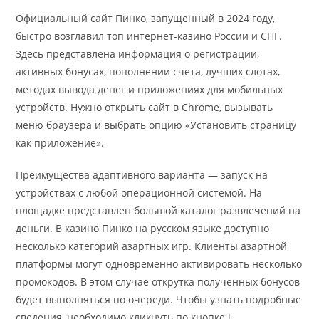
Официальный сайт Пинко, запущенный в 2024 году,
быстро возглавил топ интернет-казино России и СНГ.
Здесь представлена информация о регистрации,
активных бонусах, пополнении счета, лучших слотах,
методах вывода денег и приложениях для мобильных
устройств. Нужно открыть сайт в Chrome, вызывать
меню браузера и выбрать опцию «Установить страницу
как приложение».
Преимущества адаптивного варианта — запуск на
устройствах с любой операционной системой. На
площадке представлен большой каталог развлечений на
деньги. В казино Пинко на русском языке доступно
несколько категорий азартных игр. Клиенты азартной
платформы могут одновременно активировать несколько
промокодов. В этом случае открутка полученных бонусов
будет выполняться по очереди. Чтобы узнать подробные
сведения, необходимо кликнуть по кнопке i.