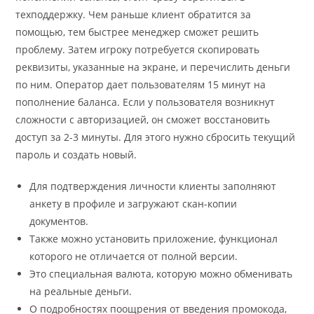
техподдержку. Чем раньше клиент обратится за
помощью, тем быстрее менеджер сможет решить
проблему. Затем игроку потребуется скопировать
реквизиты, указанные на экране, и перечислить деньги
по ним. Оператор дает пользователям 15 минут на
пополнение баланса. Если у пользователя возникнут
сложности с авторизацией, он сможет восстановить
доступ за 2-3 минуты. Для этого нужно сбросить текущий
пароль и создать новый.
Для подтверждения личности клиенты заполняют
анкету в профиле и загружают скан-копии
документов.
Также можно установить приложение, функционал
которого не отличается от полной версии.
Это специальная валюта, которую можно обменивать
на реальные деньги.
О подробностях поощрения от введения промокода,