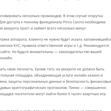
тивировать несколько промокодов. В этом случае открутка
Для доступа к полному функционалу Pinco Casino необходима
 аккаунта прост и займет всего несколько минут.
бложке аппарата. Клиенту не нужно будет искать запомнившийс
литики KYC, правила ответственной игры и т.д. Рекомендуется
сайте. Но будьте внимательны — законодательство вашей
онлайн.
ть свою личность. Кроме того, на аккаунте не должно быть
кательная площадка, объединяющая услуги онлайн казино и
овень защиты персональных данных и безопасность финансовы
едовых криптографических протоколов. Пинко — совершенно
ощадке посетители могут найти более 6 тысяч азартных игр