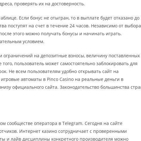
реса, проверять их на достоверность.
блице. Если бонус не отыгран, то в выплате будет отказано до
тва поступят на счет в течение 24 часов. Независимо от выбора
после этого можно получать бонусы и начинать играть.
ательным условием.
ки ограничений на депозитные взносы, величину поставленных
е того, пользователь может самостоятельно заблокировать для
ок. Не всем пользователям удобно открывать сайт на
 игровые автоматы в Pinco Casino на реальные деньги в
низу официального сайта. Законодательство большинства стра
ом сообществе оператора в Telegram. Сегодня на сайте
отчиков. Интернет казино сотрудничает с проверенными
ы и лайв дисциплины конкретного производителя можно