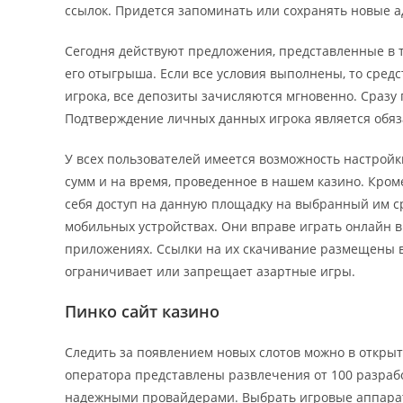
ссылок. Придется запоминать или сохранять новые ад
Сегодня действуют предложения, представленные в та
его отыгрыша. Если все условия выполнены, то средс
игрока, все депозиты зачисляются мгновенно. Сразу 
Подтверждение личных данных игрока является обяз
У всех пользователей имеется возможность настрой
сумм и на время, проведенное в нашем казино. Кром
себя доступ на данную площадку на выбранный им ср
мобильных устройствах. Они вправе играть онлайн в
приложениях. Ссылки на их скачивание размещены в
ограничивает или запрещает азартные игры.
Пинко сайт казино
Следить за появлением новых слотов можно в открыт
оператора представлены развлечения от 100 разраб
надежными провайдерами. Выбрать игровые аппарат