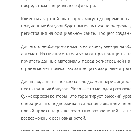
посредством специального фильтра.
Клиенты азартной платформы могут одновременно ак
полученных бонусов будет выполняться по очереди. 
регистрация на официальном сайте. Процесс создания
Для этого необходимо нажать на иконку звезды на о
автомат. Из них посетители узнают про принципы по
почитать данные материалы перед регистрацией на 
страны может полностью запрещать азартные игры 
Для вывода денег пользователь должен верифицирова
неотыгранных бонусов. Pinco — это молодая развле
букмекерской конторы. Это гарантирует высокий ур
операций, что поддерживается использованием пер
новый проект на рынке азартных развлечений. На пл
всевозможных разновидностей.