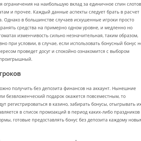
 ограничения на наибольшую вклад за единичное спин слото
там и прочее. Каждый данные аспекты следует брать в расчет
. Однако в большинстве случаев искушенные игроки просто
ранять средства на примерно одном уровне, и медленно но
томатах изменчивость сильно незначительная, таким образом,
вно при условии, в случае, если использовать бонусный бонус н
тересом проведет досуг и спокойно ознакомится с выбором
еспроигрышный.
гроков
 можно получить без депозита финансов на аккаунт. Нынешние
если безвложенческий подарок окажется повсеместным, то
удут регистрироваться в казино, забирать бонусы, отыгрывать и
бавляется в список промоакций в период каких-либо праздников
ормы, готовые предоставлять бонус без депозита каждому новы