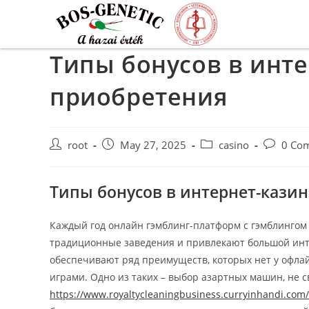
Типы бонусов в инте
приобретения
root
May 27, 2025
casino
0 Co
Типы бонусов в интернет-кази
Каждый год онлайн гэмблинг-платформ с гэмблингом
традиционные заведения и привлекают большой инте
обеспечивают ряд преимуществ, которых нет у офла
играми. Одно из таких – выбор азартных машин, не
https://www.royaltycleaningbusiness.curryinhandi.com/h