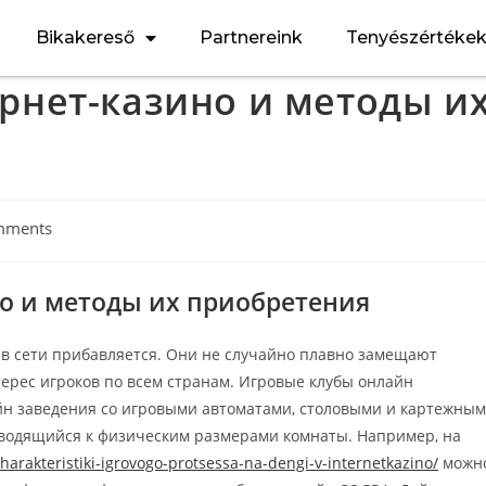
Bikakereső
Partnereink
Tenyészértéke
рнет-казино и методы и
mments
но и методы их приобретения
 в сети прибавляется. Они не случайно плавно замещают
рес игроков по всем странам. Игровые клубы онлайн
йн заведения со игровыми автоматами, столовыми и картежны
 сводящийся к физическим размерами комнаты. Например, на
arakteristiki-igrovogo-protsessa-na-dengi-v-internetkazino/
можн