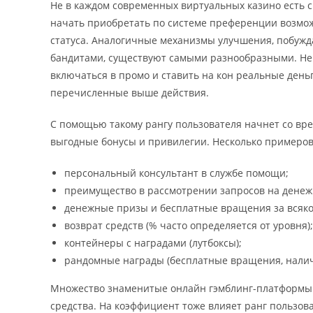
Не в каждом современных виртуальных казино есть с
начать приобретать по системе преференции возмож
статуса. Аналогичные механизмы улучшения, побужд
бандитами, существуют самыми разнообразными. Нер
включаться в промо и ставить на кон реальные деньг
перечисленные выше действия.
С помощью такому рангу пользователя начнет со вре
выгодные бонусы и привилегии. Несколько примеров 
персональный консультант в службе помощи;
преимущество в рассмотрении запросов на дене
денежные призы и бесплатные вращения за всякое
возврат средств (% часто определяется от уровня);
контейнеры с наградами (лутбоксы);
рандомные награды (бесплатные вращения, нали
Множество знаменитые онлайн гэмблинг-платформы
средства. На коэффициент тоже влияет ранг пользова