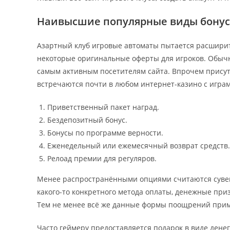
Наивысшие популярные виды бонус
Азартный клуб игровые автоматы пытается расширит
некоторые оригинальные оферты для игроков. Обыч
самым активным посетителям сайта. Впрочем прису
встречаются почти в любом интернет-казино с играм
Приветственный пакет наград.
Бездепозитный бонус.
Бонусы по программе верности.
Еженедельный или ежемесячный возврат средств.
Релоад премии для регуляров.
Менее распространёнными опциями считаются суве
какого-то конкретного метода оплаты, денежные при
Тем не менее всё же данные формы поощрений приме
Часто геймеру предоставляется подарок в виде дене