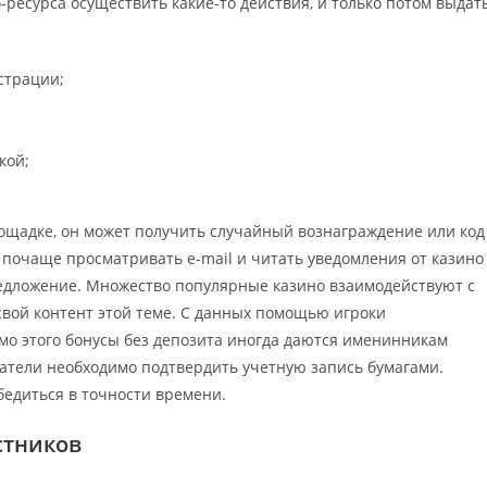
-ресурса осуществить какие-то действия, и только потом выдат
страции;
кой;
лощадке, он может получить случайный вознаграждение или код
т почаще просматривать e-mail и читать уведомления от казино
редложение. Множество популярные казино взаимодействуют с
свой контент этой теме. С данных помощью игроки
о этого бонусы без депозита иногда даются именинникам
атели необходимо подтвердить учетную запись бумагами.
бедиться в точности времени.
стников