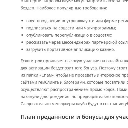
В интернет игровом клубе могут запросить юзера веб
бездеп. Наиболее популярные требования:
ввести код акции внутри аккаунте или форме реги
подписаться на соцсети или чат-программы;
опубликовать перепубликацию в соцсетях;
рассказать через мессенджерах партнёрской ссыл
загрузить портативное аппликацию казино.
Если игрок проявляет высокую участие на онлайн-п
для активации бездепозитного бонуса. Поэтому стои
из папки «Спам», чтобы не прозевать интересное п
сайтами гемблинга и блогерами, которые посвятили 
осуществляют распространением промо кодов. Помим
накануне дню рождения, но предварительно пользов
Следовательно менеджеры клуба будут в состоянии у
План преданности и бонусы для уча