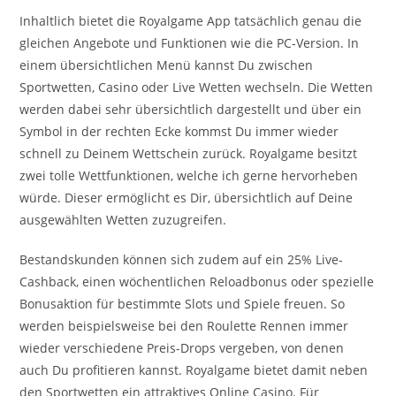
Inhaltlich bietet die Royalgame App tatsächlich genau die
gleichen Angebote und Funktionen wie die PC-Version. In
einem übersichtlichen Menü kannst Du zwischen
Sportwetten, Casino oder Live Wetten wechseln. Die Wetten
werden dabei sehr übersichtlich dargestellt und über ein
Symbol in der rechten Ecke kommst Du immer wieder
schnell zu Deinem Wettschein zurück. Royalgame besitzt
zwei tolle Wettfunktionen, welche ich gerne hervorheben
würde. Dieser ermöglicht es Dir, übersichtlich auf Deine
ausgewählten Wetten zuzugreifen.
Bestandskunden können sich zudem auf ein 25% Live-
Cashback, einen wöchentlichen Reloadbonus oder spezielle
Bonusaktion für bestimmte Slots und Spiele freuen. So
werden beispielsweise bei den Roulette Rennen immer
wieder verschiedene Preis-Drops vergeben, von denen
auch Du profitieren kannst. Royalgame bietet damit neben
den Sportwetten ein attraktives Online Casino. Für