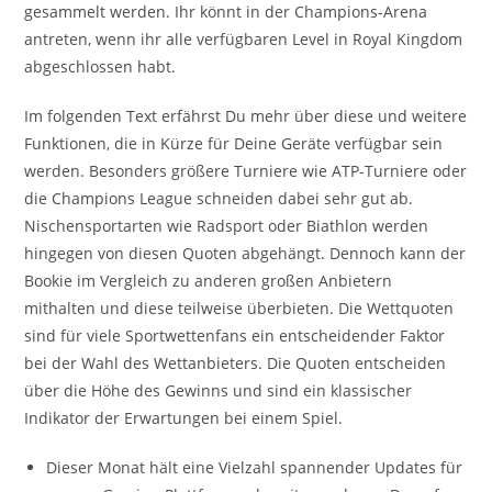
gesammelt werden. Ihr könnt in der Champions-Arena
antreten, wenn ihr alle verfügbaren Level in Royal Kingdom
abgeschlossen habt.
Im folgenden Text erfährst Du mehr über diese und weitere
Funktionen, die in Kürze für Deine Geräte verfügbar sein
werden. Besonders größere Turniere wie ATP-Turniere oder
die Champions League schneiden dabei sehr gut ab.
Nischensportarten wie Radsport oder Biathlon werden
hingegen von diesen Quoten abgehängt. Dennoch kann der
Bookie im Vergleich zu anderen großen Anbietern
mithalten und diese teilweise überbieten. Die Wettquoten
sind für viele Sportwettenfans ein entscheidender Faktor
bei der Wahl des Wettanbieters. Die Quoten entscheiden
über die Höhe des Gewinns und sind ein klassischer
Indikator der Erwartungen bei einem Spiel.
Dieser Monat hält eine Vielzahl spannender Updates für