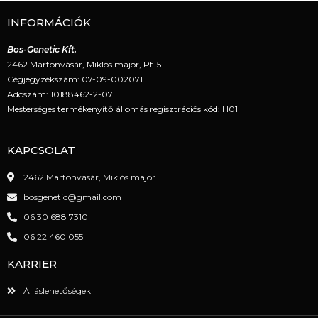
INFORMÁCIÓK
Bos-Genetic Kft.
2462 Martonvásár, Miklós major, Pf. 5.
Cégjegyzékszám: 07-09-002071
Adószám: 10188462-2-07
Mesterséges termékenyítő állomás regisztrációs kód: H01
KAPCSOLAT
2462 Martonvásár, Miklós major
bosgenetic@gmail.com
06 30 688 7310
06 22 460 055
KARRIER
Álláslehetőségek