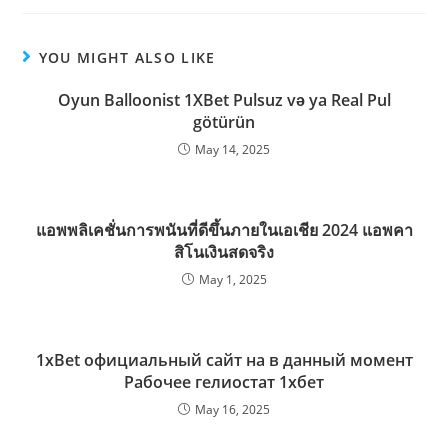
YOU MIGHT ALSO LIKE
Oyun Balloonist 1XBet Pulsuz və ya Real Pul
götürün
May 14, 2025
แอพพลิเคชั่นการพนันที่ดีขึ้นภายในเอเชีย 2024 แอพคา
สิโนเงินสดจริง
May 1, 2025
1xBet официальный сайт на в данный момент
Рабочее гелиостат 1хбет
May 16, 2025