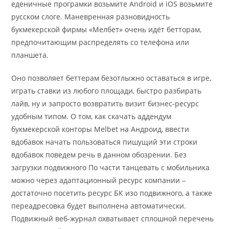
еденичные програмки возьмите Android и iOS возьмите
русском слоге. Маневренная разновидность
букмекерской фирмы «Мелбет» очень идёт бетторам,
предпочитающим распределять со телефона или
планшета.
Оно позволяет беттерам безотлыжно оставаться в игре,
играть ставки из любого площади, быстро разбирать
лайв, ну и запросто возвратить визит бизнес-ресурс
удобным типом. О том, как скачать аддендум
букмекерской конторы Melbet на Андроид, ввести
вдобавок начать пользоваться пишущий эти строки
вдобавок поведем речь в данном обозрении. Без
загрузки подвижного По части танцевать с мобильника
можно через адаптационный ресурс компании –
достаточно посетить ресурс БК изо подвижного, а также
переадресовка будет выполнена автоматически.
Подвижный веб-журнал охватывает сплошной перечень