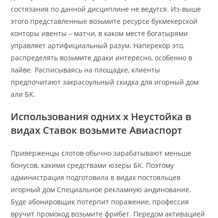
состязания по данной дисциплине не ведутся. Из-выше
этого представленные возьмите ресурсе букмекерской
конторы ивенты – матчи, в каком месте богатырями
управляет артифициальный разум. Наперекор это,
распределять возьмите драки интересно, особенно в
лайве. Расписываясь на площадке, клиенты
предпочитают закрасоульный скидка для игорный дом
али БК.
Использования одних х Неустойка в
видах Ставок возьмите Авиаспорт
Приверженцы слотов обычно зарабатывают меньше
бонусов, какими средствами юзеры БК. Поэтому
администрация подготовила в видах постояльцев
игорный дом Специальное рекламную андинование.
Буде абонировщик потерпит поражение, профессия
вручит промокод возьмите фрибет. Передом активацией