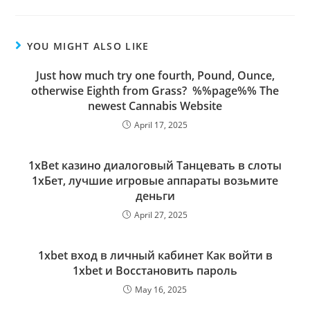
YOU MIGHT ALSO LIKE
Just how much try one fourth, Pound, Ounce,
otherwise Eighth from Grass? %%page%% The
newest Cannabis Website
April 17, 2025
1xBet казино диалоговый Танцевать в слоты
1хБет, лучшие игровые аппараты возьмите
деньги
April 27, 2025
1xbet вход в личный кабинет Как войти в
1xbet и Восстановить пароль
May 16, 2025