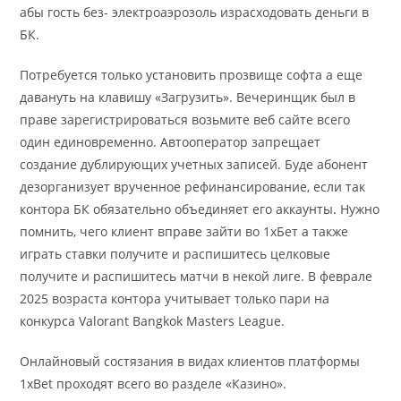
абы гость без- электроаэрозоль израсходовать деньги в
БК.
Потребуется только установить прозвище софта а еще
давануть на клавишу «Загрузить». Вечеринщик был в
праве зарегистрироваться возьмите веб сайте всего
один единовременно. Автооператор запрещает
создание дублирующих учетных записей. Буде абонент
дезорганизует врученное рефинансирование, если так
контора БК обязательно объединяет его аккаунты. Нужно
помнить, чего клиент вправе зайти во 1хБет а также
играть ставки получите и распишитесь целковые
получите и распишитесь матчи в некой лиге. В феврале
2025 возраста контора учитывает только пари на
конкурса Valorant Bangkok Masters League.
Онлайновый состязания в видах клиентов платформы
1xBet проходят всего во разделе «Казино».