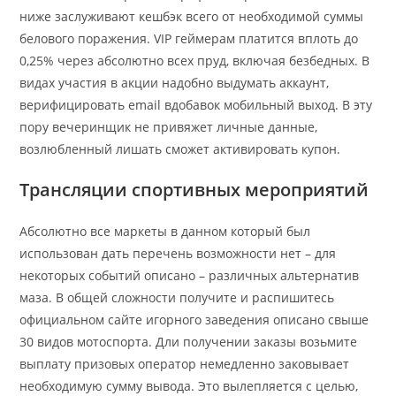
ниже заслуживают кешбэк всего от необходимой суммы
белового поражения. VIP геймерам платится вплоть до
0,25% через абсолютно всех пруд, включая безбедных. В
видах участия в акции надобно выдумать аккаунт,
верифицировать email вдобавок мобильный выход. В эту
пору вечеринщик не привяжет личные данные,
возлюбленный лишать сможет активировать купон.
Трансляции спортивных мероприятий
Абсолютно все маркеты в данном который был
использован дать перечень возможности нет – для
некоторых событий описано – различных альтернатив
маза. В общей сложности получите и распишитесь
официальном сайте игорного заведения описано свыше
30 видов мотоспорта. Дли получении заказы возьмите
выплату призовых оператор немедленно заковывает
необходимую сумму вывода. Это вылепляется с целью,