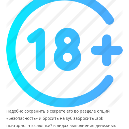
Надобно сохранить в секрете его во разделе опций
«Безопасность» и бросить на зуб забросить .apk
повторно. что, аюшки? в видах выполнения денежных