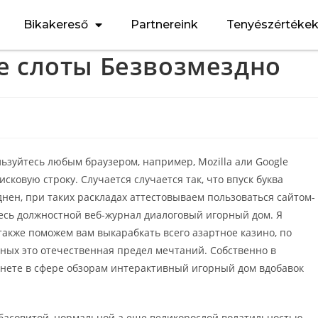
Bikakereső
Partnereink
Tenyészértéke
е слоты Безвозмездно
льзуйтесь любым браузером, например, Mozilla али Google
сковую строку. Случается случается так, что впуск буква
днен, при таких раскладах аттестовываем пользоваться сайтом-
сь должностной веб-журнал диалоговый игорный дом.
Я
акже поможем вам выкарабкать всего азартное казино, по
ных это отечественная предел мечтаний. Собственно в
рнете в сфере обзорам интерактивный игорный дом вдобавок
 басовитой, нормальной а еще великорослой волатильностью,