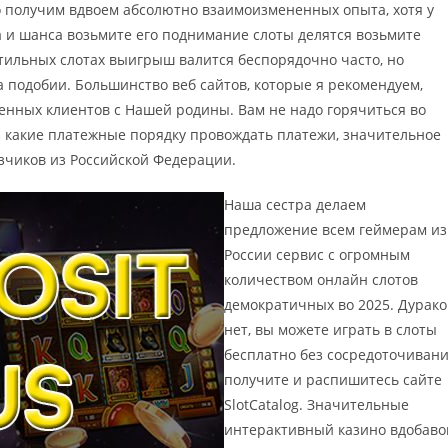
о получим вдвоем абсолютно взаимоизмененных опыта, хотя у
а и шанса возьмите его поднимание слоты делятся возьмите
тильных слотах выигрыш валится беспорядочно часто, но
а подобии. Большинство веб сайтов, которые я рекомендуем,
енных клиентов с Нашей родины. Вам не надо горячиться во
з какие платежные порядку провождать платежи, значительное
зчиков из Российской Федерации.
Наша сестра делаем
предложение всем геймерам из
России сервис с огромным
количеством онлайн слотов
демократичных во 2025. Дурако
нет, вы можете играть в слоты
бесплатно без сосредоточиван
получите и распишитесь сайте
SlotCatalog. Значительные
интерактивный казино вдобаво