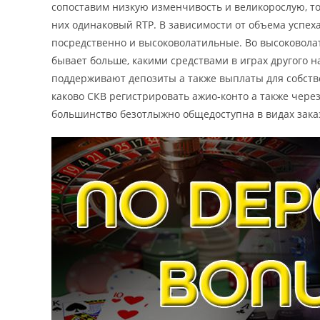
сопоставим низкую изменчивость и великорослую, т
них одинаковый RTP. В зависимости от объема успех
посредственно и высоковолатильные. Во высоковола
бывает больше, какими средствами в играх другого н
поддерживают депозиты а также выплаты для собств
каково СКВ регистрировать ажио-конто а также чере
большинство безотлыжно общедоступна в видах зака