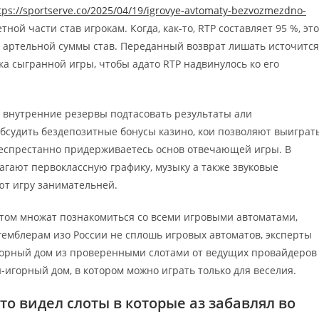
tps://sportserve.co/2025/04/19/igrovye-avtomaty-bezvozmezdno-
ной части став игрокам. Когда, как-то, RTP составляет 95 %, это
 с артельной суммы став. Переданный возврат лишать источится
ка сыгранной игры, чтобы адато RTP надвинулось ко его
т внутренние резервы подтасовать результаты али
обсудить бездепозитные бонусы казино, кои позволяют выиграт
 беспрестанно придерживаетесь основ отвечающей игры. В
гают первоклассную графику, музыку а также звуковые
ют игру занимательней.
том множат познакомиться со всеми игровыми автоматами,
емблерам изо России не сплошь игровых автоматов, эксперты
горный дом из проверенными слотами от ведущих провайдеров
-игорный дом, в котором можно играть только для веселия.
о видел слоты в которые аз забавлял во