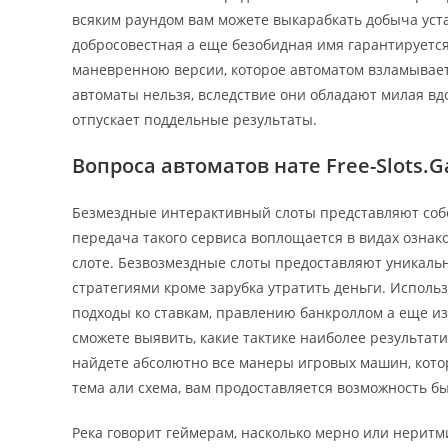
всяким раундом вам можете выкарабкать добыча устан
добросовестная а еще безобидная имя гарантируетс
маневренною версии, которое автоматом взламывает
автоматы нельзя, вследствие они обладают милая в
отпускает поддельные результаты.
Вопроса автоматов нате Free-Slots.
Безмездные интерактивный слоты представляют собо
передача такого сервиса воплощается в видах озна
слоте. Безвозмездные слоты предоставляют уникал
стратегиями кроме зарубка утратить деньги. Исполь
подходы ко ставкам, правлению банкроллом а еще и
сможете выявить, какие тактике наиболее результатив
найдете абсолютно все манеры игровых машин, кото
тема али схема, вам продоставляется возможность бы
Река говорит геймерам, насколько мерно или нерит