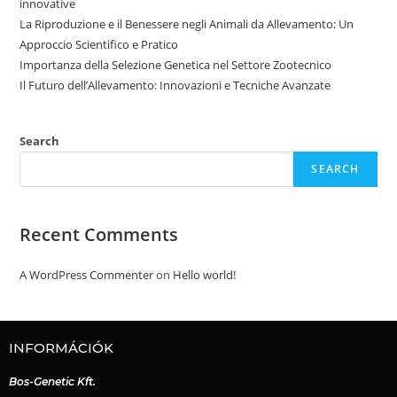
innovative
La Riproduzione e il Benessere negli Animali da Allevamento: Un
Approccio Scientifico e Pratico
Importanza della Selezione Genetica nel Settore Zootecnico
Il Futuro dell’Allevamento: Innovazioni e Tecniche Avanzate
Search
SEARCH
Recent Comments
A WordPress Commenter
on
Hello world!
INFORMÁCIÓK
Bos-Genetic Kft.