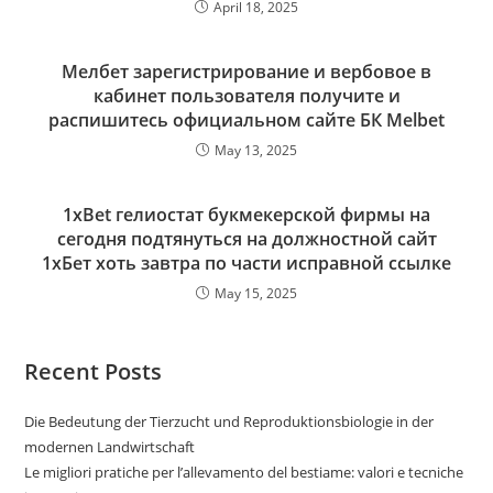
April 18, 2025
Мелбет зарегистрирование и вербовое в
кабинет пользователя получите и
распишитесь официальном сайте БК Melbet
May 13, 2025
1xBet гелиостат букмекерской фирмы на
сегодня подтянуться на должностной сайт
1хБет хоть завтра по части исправной ссылке
May 15, 2025
Recent Posts
Die Bedeutung der Tierzucht und Reproduktionsbiologie in der
modernen Landwirtschaft
Le migliori pratiche per l’allevamento del bestiame: valori e tecniche