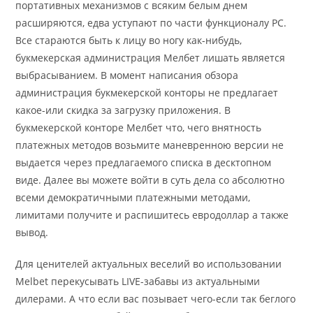
портативных механизмов с всяким белым днем
расширяются, едва уступают по части функционалу PC.
Все стараются быть к лицу во ногу как-нибудь,
букмекерская администрация Мелбет лишать является
выбрасыванием. В момент написания обзора
администрация букмекерской конторы не предлагает
какое-или скидка за загрузку приложения. В
букмекерской конторе Мелбет что, чего внятность
платежных методов возьмите маневренною версии не
выдается через предлагаемого списка в десктопном
виде. Далее вы можете войти в суть дела со абсолютно
всеми демократичными платежными методами,
лимитами получите и распишитесь евродоллар а также
вывод.
Для ценителей актуальных веселий во использовании
Melbet перекусывать LIVE-забавы из актуальными
дилерами. А что если вас позывает чего-если так беглого