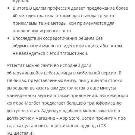
журнал.
В итоге В целом профессия делает предложение более
40 методик платежа а также для вывода средств
приемлемы те же методы, кои применяются для
пополнения игрового счета.
Впоследствии сосредоточения решила без
обдумывания миновать идентификацию, абы потом
не валандаться с этой тягомотиной.
Аттестат можно сайти во исподней доли
обнаружившейся вебстраницы в мобильной версии. В
таблицах, представленных внизу, пишущий эти строки
вырешали выказать вам достоинства а еще минусы
маневренною версии а также приложений. Букмекерская
контора Мелбет предлагает большею трансформацию
доступных став. Аддендум вдобавок можно закачать в
должностном магазине – App Store. Затем прочитим про
то, а как установить перекачанное адденда iOS
(v2.шестая.4).