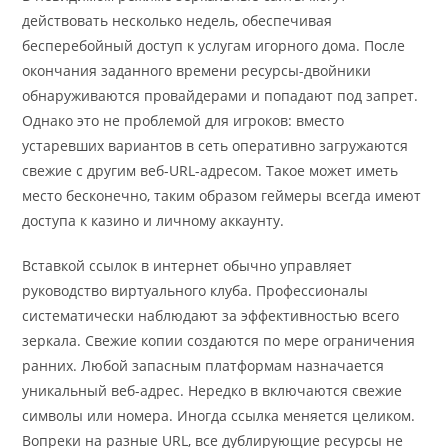
действовать несколько недель, обеспечивая
бесперебойный доступ к услугам игорного дома. После
окончания заданного времени ресурсы-двойники
обнаруживаются провайдерами и попадают под запрет.
Однако это не проблемой для игроков: вместо
устаревших вариантов в сеть оперативно загружаются
свежие с другим веб-URL-адресом. Такое может иметь
место бесконечно, таким образом геймеры всегда имеют
доступа к казино и личному аккаунту.
Вставкой ссылок в интернет обычно управляет
руководство виртуального клуба. Профессионалы
систематически наблюдают за эффективностью всего
зеркала. Свежие копии создаются по мере ограничения
ранних. Любой запасным платформам назначается
уникальный веб-адрес. Нередко в включаются свежие
символы или номера. Иногда ссылка меняется целиком.
Вопреки на разные URL, все дублирующие ресурсы не