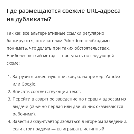
Где размещаются свежие URL-адреса
на дубликаты?
Так как все альтернативные ссылки регулярно
блокируются, посетителям Pokerdom необходимо
понимать, что делать при таких обстоятельствах.
Наиболее легкий метод — поступать по следующей
схеме:
Загрузить известную поисковую, например, Yandex
или Google.
Вписать соответствующий текст.
Перейти в азартное заведение по первым адресам из
выдачи (обычно первая или две из них оказываются
рабочими).
Завести аккаунт/авторизоваться в игорном заведении,
если стоит задача — выигрывать истинный