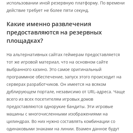
использовании иной резервную платформу. По времени
действие требует не более пяти секунд.
Какие именно развлечения
предоставляются на резервных
площадках?
На альтернативных сайтах геймерам предоставляется
тот же игровой материал, что на основном сайте
выбранного казино. Это самое оригинальный
программное обеспечение, запуск этого происходит на
серверах разработчиков. Он имеется на всяком
дублирующем портале, независимо от URL-адреса. Чаще
всего из всех посетителям игровых домов
предоставляются однорукие бандиты. Эти игровые
машины с многочисленными изображениями на
цилиндрах. Во них нужно составлять комбинации со
одинаковыми знаками на линии. Взамен данное будут