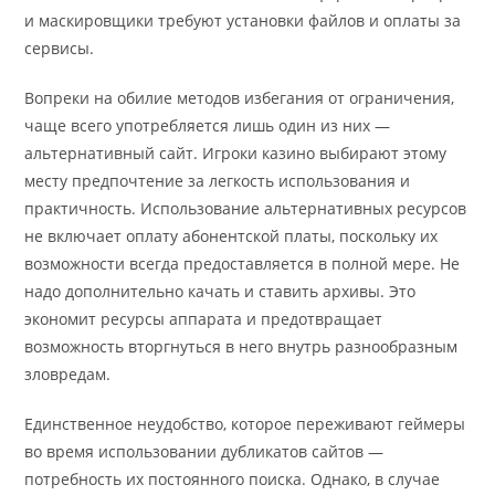
и маскировщики требуют установки файлов и оплаты за
сервисы.
Вопреки на обилие методов избегания от ограничения,
чаще всего употребляется лишь один из них —
альтернативный сайт. Игроки казино выбирают этому
месту предпочтение за легкость использования и
практичность. Использование альтернативных ресурсов
не включает оплату абонентской платы, поскольку их
возможности всегда предоставляется в полной мере. Не
надо дополнительно качать и ставить архивы. Это
экономит ресурсы аппарата и предотвращает
возможность вторгнуться в него внутрь разнообразным
зловредам.
Единственное неудобство, которое переживают геймеры
во время использовании дубликатов сайтов —
потребность их постоянного поиска. Однако, в случае