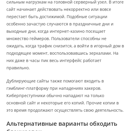
сильным нагрузкам на головной серверный узел. В итоге
сайт начинает действовать некорректно или вовсе
перестает быть достижимой. Подобные ситуации
особенно зачастую случаются в праздничные дни и
выходные дни, когда интернет-казино посещает
множество геймеров. Пользователи способны не
ожидать, когда трафик снизится, а войти в игорный дом в
подходящее момент, воспользовавшись зеркалами. На
них даже в часы пик весь интерфейс работает
правильно.
Дублирующие сайты также помогают входить в
гэмблинг-платформу при нападениях хакеров.
Киберпреступники обычно нападают на только
основной сайт и некоторые его копий. Прочие копии в
это время продолжают осуществлять свою деятельность.
Альтернативные варианты обходить