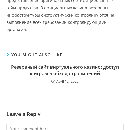
предоставление оригинальных сертифицированных
гейм-продуктов. В официальных казино резервные
инфраструктуры систематически контролируются на
выполнение всех требований контролирующими
органами.
YOU MIGHT ALSO LIKE
Резервный сайт виртуального казино: доступ
к играм в обход ограничений
April 12, 2025
Leave a Reply