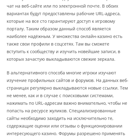
чат на веб-сайте или по электронной почте. В обоих
вариантах будут предоставлены рабочие URL-адреса,
которые на все сто гарантируют доступ к игровому
порталу. Таким образом данный способ является
наиболее надёжным. У множества онлайн-казино есть
также свои профили в соцсетях. Там вы сможете
вступить к сообществу и изучить новейшие записи, в
которых зачастую выкладываются свежие зеркала.
В альтернативного способа многие игроки изучают
изучение профильных сайтов и форумов. На данных веб-
страницах регулярно выкладываются новые ссылки. Тем
не менее, как и в случае с поисковыми системами,
нажимать по URL-адресам важно внимательно, чтобы не
попасть на ресурсе жуликов. Специализированные
сайты необходимо заходить на исключительно те,
содержащие оценки или отзывы о функционировании
интересующего казино. Форумы разрешено применять