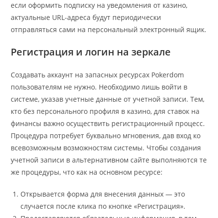
если оформить подписку на уведомления от казино,
актуальные URL-адреса будут периодически
отправляться сами на персональный электронный ящик.
Регистрация и логин на зеркале
Создавать аккаунт на запасных ресурсах Pokerdom
пользователям не нужно. Необходимо лишь войти в
системе, указав учетные данные от учетной записи. Тем,
кто без персонального профиля в казино, для ставок на
финансы важно осуществить регистрационный процесс.
Процедура потребует буквально мгновения, дав вход ко
всевозможным возможностям системы. Чтобы создания
учетной записи в альтернативном сайте выполняются те
же процедуры, что как на основном ресурсе:
Открывается форма для внесения данных — это
случается после клика по кнопке «Регистрация».