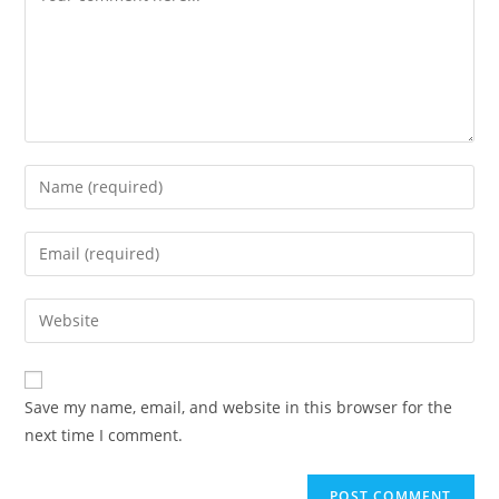
Save my name, email, and website in this browser for the
next time I comment.