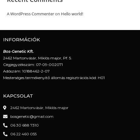
A WordPress Commenter
on
Hello world!
INFORMÁCIÓK
Bos-Genetic Kft.
2462 Martonvásár, Miklós major, Pf. 5.
Cégjegyzékszám: 07-09-002071
Adószám: 10188462-2-07
Mesterséges termékenyítő állomás regisztrációs kód: H01
KAPCSOLAT
2462 Martonvásár, Miklós major
bosgenetic@gmail.com
06 30 688 7310
06 22 460 055