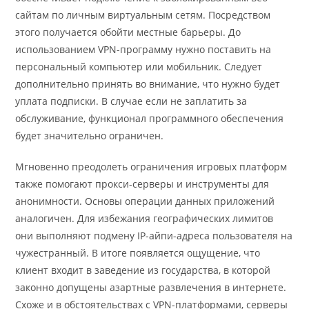
сайтам по личным виртуальным сетям. Посредством
этого получается обойти местные барьеры. До
использованием VPN-программу нужно поставить на
персональный компьютер или мобильник. Следует
дополнительно принять во внимание, что нужно будет
уплата подписки. В случае если не заплатить за
обслуживание, функционал программного обеспечения
будет значительно ограничен.
Мгновенно преодолеть ограничения игровых платформ
также помогают прокси-серверы и инструменты для
анонимности. Основы операции данных приложений
аналогичен. Для избежания географических лимитов
они выполняют подмену IP-айпи-адреса пользователя на
чужестранный. В итоге появляется ощущение, что
клиент входит в заведение из государства, в которой
законно допущены азартные развлечения в интернете.
Схоже и в обстоятельствах с VPN-платформами, серверы