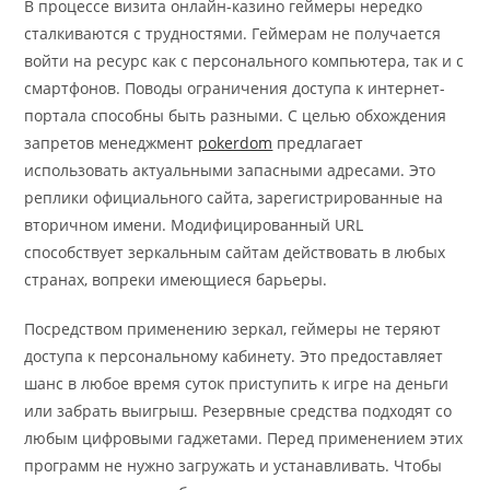
В процессе визита онлайн-казино геймеры нередко
сталкиваются с трудностями. Геймерам не получается
войти на ресурс как с персонального компьютера, так и с
смартфонов. Поводы ограничения доступа к интернет-
портала способны быть разными. С целью обхождения
запретов менеджмент
pokerdom
предлагает
использовать актуальными запасными адресами. Это
реплики официального сайта, зарегистрированные на
вторичном имени. Модифицированный URL
способствует зеркальным сайтам действовать в любых
странах, вопреки имеющиеся барьеры.
Посредством применению зеркал, геймеры не теряют
доступа к персональному кабинету. Это предоставляет
шанс в любое время суток приступить к игре на деньги
или забрать выигрыш. Резервные средства подходят со
любым цифровыми гаджетами. Перед применением этих
программ не нужно загружать и устанавливать. Чтобы