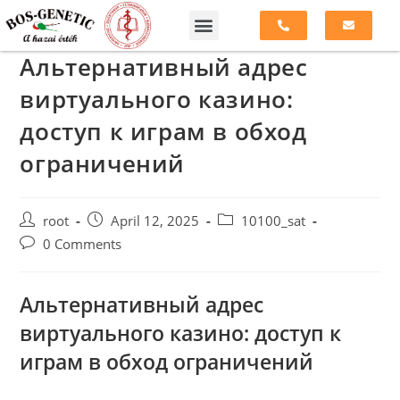
Альтернативный адрес
виртуального казино:
доступ к играм в обход
ограничений
root
April 12, 2025
10100_sat
0 Comments
Альтернативный адрес
виртуального казино: доступ к
играм в обход ограничений