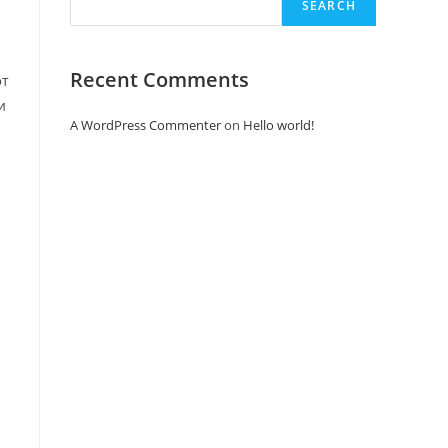
SEARCH
Recent Comments
фт
и
A WordPress Commenter
on
Hello world!