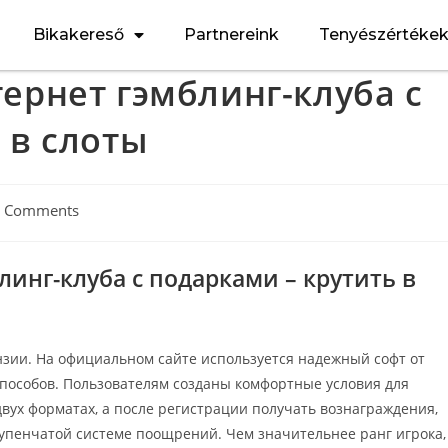
Bikakereső
Partnereink
Tenyészértéke
ернет гэмблинг-клуба с
 в слоты
 Comments
линг-клуба с подарками – крутить в
зии. На официальном сайте используется надежный софт от
пособов. Пользователям созданы комфортные условия для
двух форматах, а после регистрации получать вознаграждения,
упенчатой системе поощрений. Чем значительнее ранг игрока,