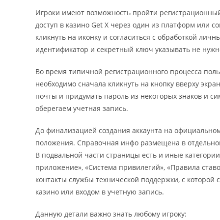
Игроки имеют возможность пройти регистрационный 
доступ в казино Get X через один из платформ или с
кликнуть на иконку и согласиться с обработкой личн
идентификатор и секретный ключ указывать не нужно
Во время типичной регистрационного процесса поль
необходимо сначала кликнуть на кнопку вверху экра
почты и придумать пароль из некоторых знаков и си
оберегаем учетная запись.
До финализацией создания аккаунта на официальном 
положения. Справочная инфо размещена в отдельном
В подвальной части страницы есть и иные категории
приложение», «Система привилегий», «Правила ставок
контакты службы технической поддержки, с которой с
казино или входом в учетную запись.
Данную детали важно знать любому игроку: