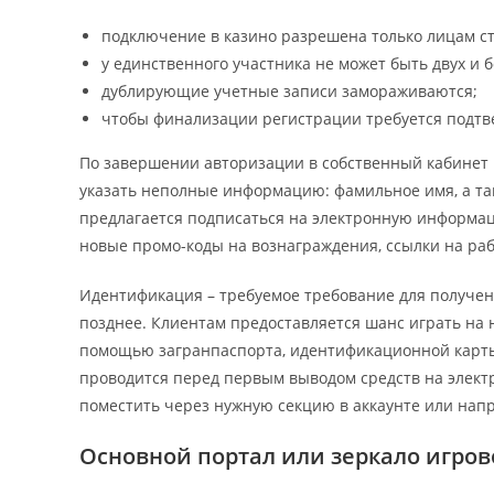
подключение в казино разрешена только лицам ст
у единственного участника не может быть двух и 
дублирующие учетные записи замораживаются;
чтобы финализации регистрации требуется подтве
По завершении авторизации в собственный кабинет 
указать неполные информацию: фамильное имя, а такж
предлагается подписаться на электронную информац
новые промо-коды на вознаграждения, ссылки на раб
Идентификация – требуемое требование для получен
позднее. Клиентам предоставляется шанс играть на 
помощью загранпаспорта, идентификационной карты
проводится перед первым выводом средств на элект
поместить через нужную секцию в аккаунте или нап
Основной портал или зеркало игров