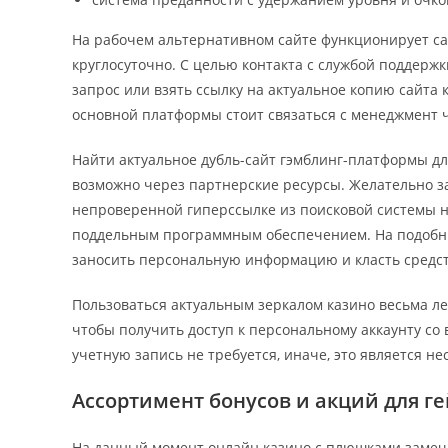
На рабочем альтернативном сайте функционирует са
круглосуточно. С целью контакта с службой поддержки
запрос или взять ссылку на актуальное копию сайта 
основной платформы стоит связаться с менеджмент ч
Найти актуальное дубль-сайт гэмблинг-платформы дл
возможно через партнерские ресурсы. Желательно з
непроверенной гиперссылке из поисковой системы неб
поддельным программным обеспечением. На подобны
заносить персональную информацию и класть средст
Пользоваться актуальным зеркалом казино весьма лег
чтобы получить доступ к персональному аккаунту с
учетную запись не требуется, иначе, это является н
Ассортимент бонусов и акций для г
На данный момент онлайн казино с плюшками замеча