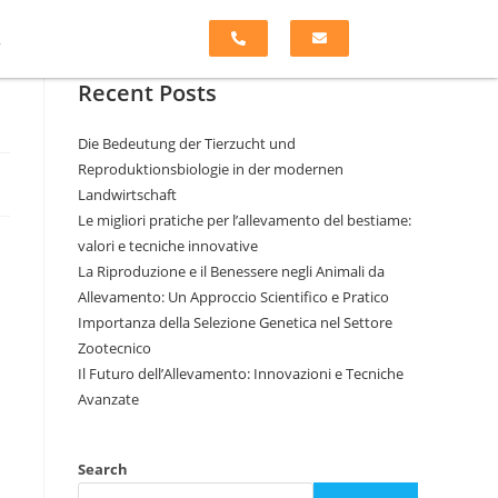
k
Recent Posts
Die Bedeutung der Tierzucht und
Reproduktionsbiologie in der modernen
Landwirtschaft
Le migliori pratiche per l’allevamento del bestiame:
valori e tecniche innovative
La Riproduzione e il Benessere negli Animali da
Allevamento: Un Approccio Scientifico e Pratico
Importanza della Selezione Genetica nel Settore
Zootecnico
Il Futuro dell’Allevamento: Innovazioni e Tecniche
Avanzate
Search