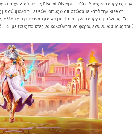
ο παιχνιδιού με τις Rise of Olympus 100 ειδικές λειτουργίες των
 με σύμβολα των θεών, όπως διαπιστώσαμε κατά την Rise of
ς, αλλά και η πιθανότητα να μπείτε στη λειτουργία μπόνους. Το
ό 5×5, με τους παίκτες να καλούνται να φέρουν συνδυασμούς τριώ