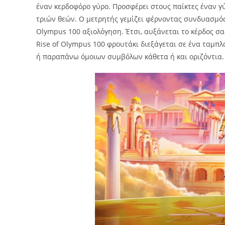
έναν κερδοφόρο γύρο. Προσφέρει στους παίκτες έναν γύρ
τριών θεών. Ο μετρητής γεμίζει φέρνοντας συνδυασμός
Olympus 100 αξιολόγηση. Έτσι, αυξάνεται το κέρδος σα
Rise of Olympus 100 φρουτάκι διεξάγεται σε ένα ταμπλ
ή παραπάνω όμοιων συμβόλων κάθετα ή και οριζόντια.