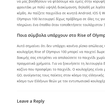
να μας βοηθήσουν να φτάσουμε και εμείς στην κορυφή 
φρουτάκι με πολύ υψηλή διακύμανση, δηλαδή με λιγότε
κέρδη. Αν παίζετε παιχνίδια σε κινητά Android, iOS ή W
Olympus 100 λειτουργεί δίχως πρόβλημα σε όλες τις γνω
πληρώνει ένα έπαθλο όταν τοποθετήσετε τουλάχιστον 3
Ποια σύμβολα υπάρχουν στο Rise of Olymp
Αυτό σημαίνει ότι δεν υπάρχει κανένα ρίσκο απώλειας 
κουλοχέρη Rise of Olympus 100 μπορεί να παιχτεί δωρε
δοκιμής σας επιτρέπει να απολαύσετε το παιχνίδι χωρί
πραγματικά χρήματα. Για να ξεκινήσετε τη λειτουργία δ
καζίνο που προσφέρει το παιχνίδι. Ο κουλοχέρης είναι
GO, ανοίγοντας τους παίκτες στον κόσμο της ελληνικής
κόσμο των Ελλήνων θεών με τον εντυπωσιακό κουλοχέρη
Leave a Reply