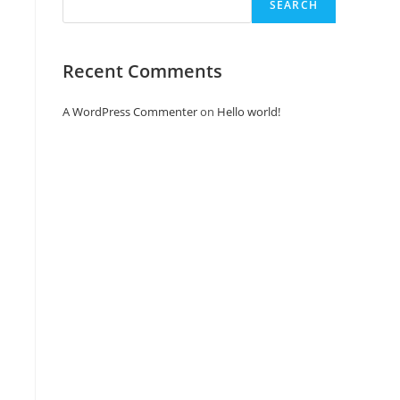
SEARCH
Recent Comments
A WordPress Commenter
on
Hello world!