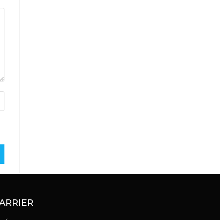
ARRIER