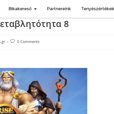
Bikakereső
Partnereink
Tenyészértéke
μεταβλητότητα 8
.gr
0 Comments