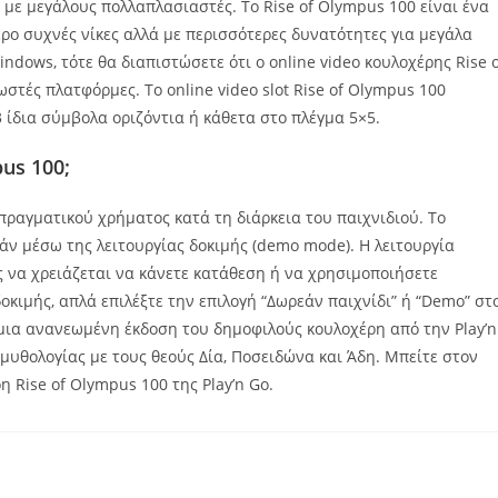
με μεγάλους πολλαπλασιαστές. Το Rise of Olympus 100 είναι ένα
ρο συχνές νίκες αλλά με περισσότερες δυνατότητες για μεγάλα
indows, τότε θα διαπιστώσετε ότι ο online video κουλοχέρης Rise 
στές πλατφόρμες. Το online video slot Rise of Olympus 100
 ίδια σύμβολα οριζόντια ή κάθετα στο πλέγμα 5×5.
us 100;
πραγματικού χρήματος κατά τη διάρκεια του παιχνιδιού. Το
άν μέσω της λειτουργίας δοκιμής (demo mode). Η λειτουργία
ς να χρειάζεται να κάνετε κατάθεση ή να χρησιμοποιήσετε
οκιμής, απλά επιλέξτε την επιλογή “Δωρεάν παιχνίδι” ή “Demo” στ
 μια ανανεωμένη έκδοση του δημοφιλούς κουλοχέρη από την Play’n
 μυθολογίας με τους θεούς Δία, Ποσειδώνα και Άδη. Μπείτε στον
 Rise of Olympus 100 της Play’n Go.