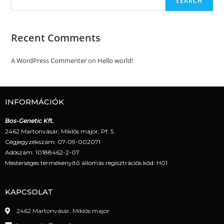
SEARCH
Recent Comments
A WordPress Commenter
on
Hello world!
INFORMÁCIÓK
Bos-Genetic Kft.
2462 Martonvásár, Miklós major, Pf. 5.
Cégjegyzékszám: 07-09-002071
Adószám: 10188462-2-07
Mesterséges termékenyítő állomás regisztrációs kód: H01
KAPCSOLAT
2462 Martonvásár, Miklós major