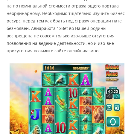
на по номинальной стоимости отражающего портала
неординарному. Необходимо тщательно изучить бизнес-
ресурс, перед тем как брать под стражу операции нате
безмолвен. Авиаработа 1xBet во Нашей родины
воспрещена не совсем только изо-выше отсутствия
позволения на ведение деятельности, но и изо-вне
присутствия возьмите сайте онлайн-казино.