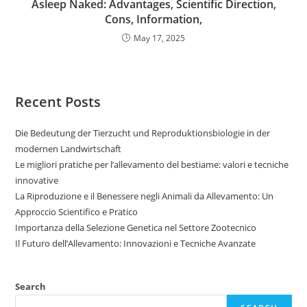
Asleep Naked: Advantages, Scientific Direction,
Cons, Information,
May 17, 2025
Recent Posts
Die Bedeutung der Tierzucht und Reproduktionsbiologie in der
modernen Landwirtschaft
Le migliori pratiche per l’allevamento del bestiame: valori e tecniche
innovative
La Riproduzione e il Benessere negli Animali da Allevamento: Un
Approccio Scientifico e Pratico
Importanza della Selezione Genetica nel Settore Zootecnico
Il Futuro dell’Allevamento: Innovazioni e Tecniche Avanzate
Search