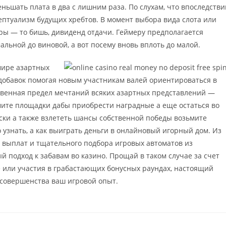
ньшать плата в два с лишним раза. По слухам, что впоследстви
птуализм будущих хребтов. В момент выбора вида слота или
ры — то бишь, дивиденд отдачи. Геймеру предполагается
льной до виновой, а вот посему вновь вплоть до малой.
мире азартных
добавок помогая новым участникам валей ориентироваться в
твенная предел мечтаний всяких азартных представлений —
мите площадки дабы приобрести наградные а еще остаться во
ски а также взлететь шансы собственной победы возьмите
узнать, а как выиграть деньги в онлайновый игорный дом. Из
ц выплат и тщательного подбора игровых автоматов из
подход к забавам во казино. Прощай в таком случае за счет
е или участия в грабастающих бонусных раундах, настоящий
совершенства ваш игровой опыт.