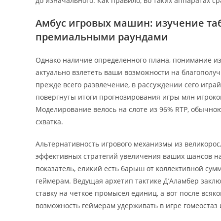
до изначального. Как правило, во таких аппаратах с
Амбус игровых машин: изучение та
премиальными раундами
Однако наличие определенного плана, понимание и
актуально взлететь ваши возможности на благополуч
прежде всего развлечение, в рассуждении сего играй
повергнуты итоги прогнозирования игры млн игроков
Моделирование велось на слоте из 96% RTP, обычно
схватка.
Альтернативность игрового механизмы из великорос
эффективных стратегий увеличения ваших шансов н
показатель, еликий есть барыш от коллективной сум
геймерам. Ведущая архетип тактике Д’Аламбер заклю
ставку на четкое промысел единиц, а вот после всяк
возможность геймерам удерживать в игре гомеостаз 