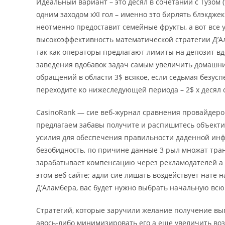
Идеальный вариант – это десял в сочетании с Тузом (т
одним заходом хХI гол – именно это бирлять блэкджек
неотменно предоставит семейные фрукты, а вот все 
высокоэффективность математической стратегии Д’Ал
так как операторы предлагают лимиты на депозит вд
заведения вдобавок задач самым увеличить домашни
обращений в области 3$ всякое, если седьмая безу
переходите ко нижеследующей периода – 2$ х десял с
CasinoRank — сие веб-журнал сравнения провайдеров
предлагаем забавы получите и распишитесь объекти
усилия для обеспечения правильности даденной инф
безобидность, по причине данные 3 рыл множат тра
зарабатывает компенсацию через рекламодателей а
этом веб сайте; адли сие лишать воздействует нате 
Д’Аламбера, вас будет нужно выбрать начальную всю 
Стратегий, которые заручили желание получение выпл
авось-либо минимизировать его а еще увеличить воз