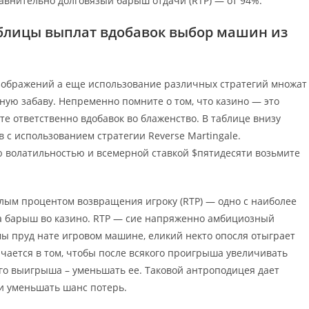
равнительно долговязый барыш отдачи (RTP) — от 94%.
блицы выплат вдобавок выбор машин из
зображений а еще использование различных стратегий множат
ную забаву. Непременно помните о том, что казино — это
те ответственно вдобавок во блаженство. В таблице внизу
 с использованием стратегии Reverse Martingale.
ю волатильностью и всемерной ставкой $пятидесяти возьмите
лым процентом возвращения игроку (RTP) — одно с наиболее
а барыш во казино. RTP — сие напряженно амбициозный
мы пруд нате игровом машине, еликий некто опосля отыграет
чается в том, чтобы после всякого проигрыша увеличивать
ого выигрыша – уменьшать ее. Таковой антроподицея дает
и уменьшать шанс потерь.