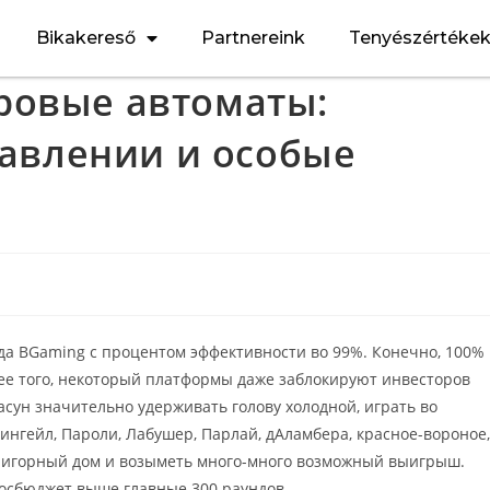
Bikakereső
Partnereink
Tenyészértéke
гровые автоматы:
авлении и особые
да BGaming с процентом эффективности во 99%. Конечно, 100%
ее того, некоторый платформы даже заблокируют инвесторов
асун значительно удерживать голову холодной, играть во
ингейл, Пароли, Лабушер, Парлай, дАламбера, красное-вороное,
ь игорный дом и возыметь много-много возможный выигрыш.
осбюджет выше главные 300 раундов.