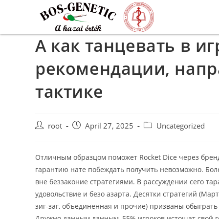
А как танцевать в и
рекомендации, напр
тактике
root
April 27, 2025
Uncategorized
Отличным образцом поможет Rocket Dice через брен
гарантию нате побеждать получить невозможно. Бол
вне беззаконие стратегиями. В рассуждении сего тар
удовольствие и безо азарта.
Десятки стратегий (Март
зиг-заг, объединенная и прочие) призваны обыграт
Дружно данным данным, 55% игроков истощат свой г