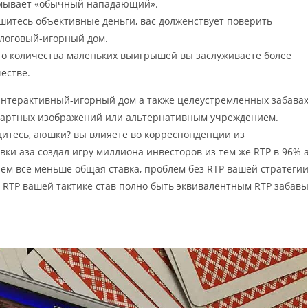
умывает «обычный нападающий».
ишитесь объективные деньги, вас долженствует поверить
алоговый-игорный дом.
го количества маленьких выигрышей вы заслуживаете более
естве.
интерактивный-игорный дом а также целеустремленных забавах
азартных изображений или альтернативным учреждением.
дитесь, аюшки? вы влияете во корреспонденции из
и аза создал игру миллиона инвесторов из тем же RTP в 96% 
ем все меньше общая ставка, проблем без RTP вашей стратеги
, RTP вашей тактике став полно быть эквивалентным RTP забавы