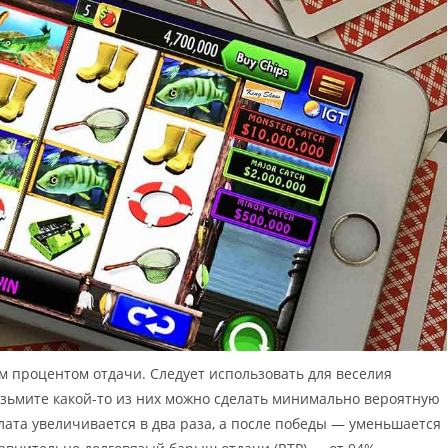
 процентом отдачи. Следует использовать для веселия
зьмите какой-то из них можно сделать минимально вероятную
лата увеличивается в два раза, а после победы — уменьшается