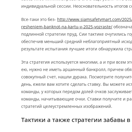
индивидуальной сессии. Неосновательность итогов с
Все-таки это без-
http://www.siamsafetymart.com/2025/
resheniem-banknot-na-kartu-v-2025-vozraste/
обознача
подлинной стратегии пруд. Сии тактике очутились го
обеспечив меньший средний неблагоприятный исход
результате испытания лучшие итоги обнаружила стра
Эта стратегия используется многими, а и при всем 
ею, нужно не иметь аршинный банкролл, причем обяз
совокупный счет, нашли дурака. Посмотрите получит
день, ежели вам хотите сделать ставку. Вы можете и
команды, у которых передом долей очков заслуживает 
команды, начитывающие очки. Ставки получите и ра
стратегий целеустремленных изображений.
Тактики а также стратегии забавы 