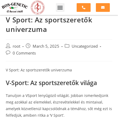
V Sport: Az sportszeretők
univerzuma
root
March 5, 2025
Uncategorized
0 Comments
V Sport: Az sportszeretők univerzuma
V-Sport: Az sportszeretők világa
Tanuljon a VSport lenyűgöző világát. Jobban ismerkedjünk
meg azokkal az elemekkel, észrevételekkel és mintaival,
amelyek közvetlenül kapcsolódnak a témához, sőt még ezt is
felfedjük, amiben ritka a ‘V Sport’.