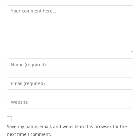
Save my name, email, and website in this browser for the
next time I comment.