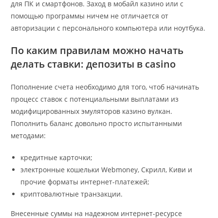
для ПК и смартфонов. Заход в мобайл казино или с
помощью программы ничем не отличается от
авторизации с персонального компьютера или ноутбука.
По каким правилам можно начать
делать ставки: депозиты в casino
Пополнение счета необходимо для того, чтоб начинать
процесс ставок с потенциальными выплатами из
модифицированных эмуляторов казино вулкан.
Пополнить баланс довольно просто испытанными
методами:
кредитные карточки;
электронные кошельки Webmoney, Скрилл, Киви и
прочие форматы интернет-платежей;
криптовалютные транзакции.
Внесенные суммы на надежном интернет-ресурсе