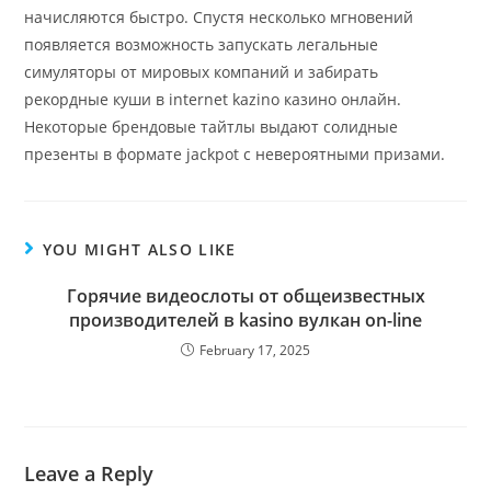
начисляются быстро. Спустя несколько мгновений
появляется возможность запускать легальные
симуляторы от мировых компаний и забирать
рекордные куши в internet kazino казино онлайн.
Некоторые брендовые тайтлы выдают солидные
презенты в формате jackpot с невероятными призами.
YOU MIGHT ALSO LIKE
Горячие видеослоты от общеизвестных
производителей в kasino вулкан on-line
February 17, 2025
Leave a Reply