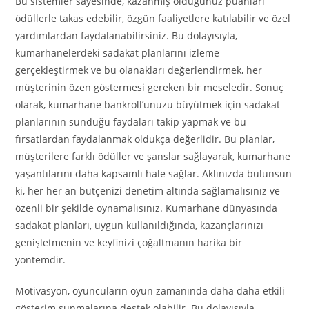
Bu sistemler sayesinde, kazanmış olduğunuz puanları
ödüllerle takas edebilir, özgün faaliyetlere katılabilir ve özel
yardımlardan faydalanabilirsiniz. Bu dolayısıyla,
kumarhanelerdeki sadakat planlarını izleme
gerçekleştirmek ve bu olanakları değerlendirmek, her
müşterinin özen göstermesi gereken bir meseledir. Sonuç
olarak, kumarhane bankroll’unuzu büyütmek için sadakat
planlarının sunduğu faydaları takip yapmak ve bu
fırsatlardan faydalanmak oldukça değerlidir. Bu planlar,
müşterilere farklı ödüller ve şanslar sağlayarak, kumarhane
yaşantılarını daha kapsamlı hale sağlar. Aklınızda bulunsun
ki, her her an bütçenizi denetim altında sağlamalısınız ve
özenli bir şekilde oynamalısınız. Kumarhane dünyasında
sadakat planları, uygun kullanıldığında, kazançlarınızı
genişletmenin ve keyfinizi çoğaltmanın harika bir
yöntemdir.
Motivasyon, oyuncuların oyun zamanında daha daha etkili
gösterim sunmalarına destek olabilir. Bu dolayısıyla,