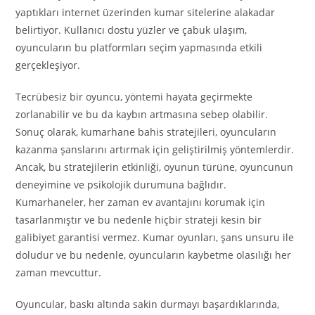
yaptıkları internet üzerinden kumar sitelerine alakadar
belirtiyor. Kullanıcı dostu yüzler ve çabuk ulaşım,
oyuncuların bu platformları seçim yapmasında etkili
gerçekleşiyor.
Tecrübesiz bir oyuncu, yöntemi hayata geçirmekte
zorlanabilir ve bu da kaybın artmasına sebep olabilir.
Sonuç olarak, kumarhane bahis stratejileri, oyuncuların
kazanma şanslarını artırmak için geliştirilmiş yöntemlerdir.
Ancak, bu stratejilerin etkinliği, oyunun türüne, oyuncunun
deneyimine ve psikolojik durumuna bağlıdır.
Kumarhaneler, her zaman ev avantajını korumak için
tasarlanmıştır ve bu nedenle hiçbir strateji kesin bir
galibiyet garantisi vermez. Kumar oyunları, şans unsuru ile
doludur ve bu nedenle, oyuncuların kaybetme olasılığı her
zaman mevcuttur.
Oyuncular, baskı altında sakin durmayı başardıklarında,