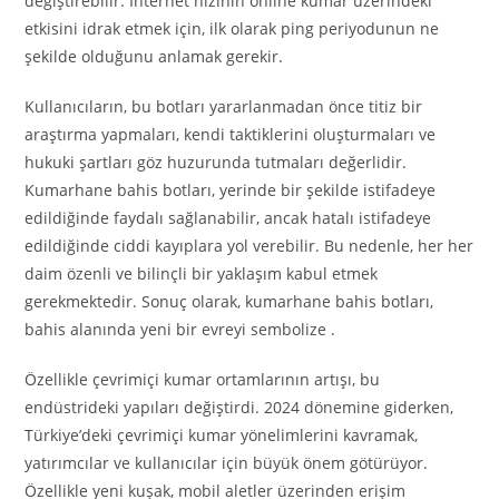
değiştirebilir. İnternet hızının online kumar üzerindeki
etkisini idrak etmek için, ilk olarak ping periyodunun ne
şekilde olduğunu anlamak gerekir.
Kullanıcıların, bu botları yararlanmadan önce titiz bir
araştırma yapmaları, kendi taktiklerini oluşturmaları ve
hukuki şartları göz huzurunda tutmaları değerlidir.
Kumarhane bahis botları, yerinde bir şekilde istifadeye
edildiğinde faydalı sağlanabilir, ancak hatalı istifadeye
edildiğinde ciddi kayıplara yol verebilir. Bu nedenle, her her
daim özenli ve bilinçli bir yaklaşım kabul etmek
gerekmektedir. Sonuç olarak, kumarhane bahis botları,
bahis alanında yeni bir evreyi sembolize .
Özellikle çevrimiçi kumar ortamlarının artışı, bu
endüstrideki yapıları değiştirdi. 2024 dönemine giderken,
Türkiye’deki çevrimiçi kumar yönelimlerini kavramak,
yatırımcılar ve kullanıcılar için büyük önem götürüyor.
Özellikle yeni kuşak, mobil aletler üzerinden erişim