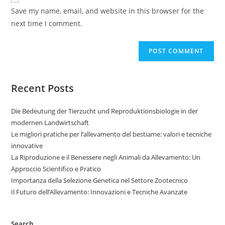
Save my name, email, and website in this browser for the
next time I comment.
Recent Posts
Die Bedeutung der Tierzucht und Reproduktionsbiologie in der
modernen Landwirtschaft
Le migliori pratiche per l’allevamento del bestiame: valori e tecniche
innovative
La Riproduzione e il Benessere negli Animali da Allevamento: Un
Approccio Scientifico e Pratico
Importanza della Selezione Genetica nel Settore Zootecnico
Il Futuro dell’Allevamento: Innovazioni e Tecniche Avanzate
Search