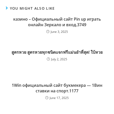
YOU MIGHT ALSO LIKE
казино – Официальный сайт Pin up играть
онлайн Зеркало и вход.3749
June 3, 2025
สูตรหวย สูตรหวยทุกชนิดแจกฟรีแม่นยำที่สุด! ใบ้หวย
July 2, 2025
1Win официальный сайт букмекера — 1Вин
ставки на спорт.1177
June 17, 2025