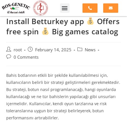
Install Betturkey app
Offers
free spin
Big games catalog
root
February 14, 2025
News
0 Comments
Bahis botlarının etkili bir şekilde kullanılabilmesi için,
kullanıcıların belirli bir strateji geliştirmeleri gerekmektedir.
Bu strateji, botun nasıl programlanacağı, hangi oyunlarda
kullanılacağı ve ne tür bahislerin yapılacağı gibi unsurları
içermelidir. Kullanıcılar, kendi oyun tarzlarına ve risk
toleranslarına uygun bir strateji belirleyerek, botun
performansını artırabilirler.