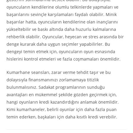
oyuncuların kendilerine olumlu telkinlerde yapmaları ve
başarılarını sevinçle karşılamaları faydalı olabilir. Minik
başarılar hatta, oyuncuların kendilerine olan inançlarını
yükseltebilir ve baskı altında daha huzurlu kalmalarına
rehberlik olabilir. Oyuncular, heyecan ve stres arasında bir
denge kurarak daha uygun seçimler yapabilirler. Bu
dengeyi temin etmek için, oyuncuların oyun esnasında
hislerini kontrol etmeleri ve fazla coşmamaları önemlidir.
Kumarhane seansları, zarar verme tehdit taşır ve bu
dolayısıyla finansmanınızı zorlamamaya titizlik
bulunmalısınız. Sadakat programlarının sunduğu
avantajları en mükemmel şekilde gözden geçirmek için,
hangi oyunların kredi kazandırdığını anlamak önemlidir.
Kimi kumarhaneler, belirli oyunlar için daha fazla puan
temin ederken, başkaları için daha kısıtlı kredi verebilir.