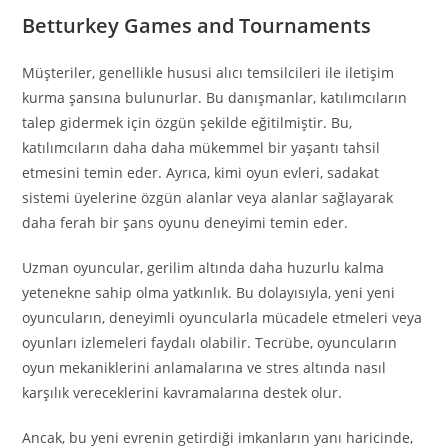
Betturkey Games and Tournaments
Müşteriler, genellikle hususi alıcı temsilcileri ile iletişim
kurma şansına bulunurlar. Bu danışmanlar, katılımcıların
talep gidermek için özgün şekilde eğitilmiştir. Bu,
katılımcıların daha daha mükemmel bir yaşantı tahsil
etmesini temin eder. Ayrıca, kimi oyun evleri, sadakat
sistemi üyelerine özgün alanlar veya alanlar sağlayarak
daha ferah bir şans oyunu deneyimi temin eder.
Uzman oyuncular, gerilim altında daha huzurlu kalma
yetenekne sahip olma yatkınlık. Bu dolayısıyla, yeni yeni
oyuncuların, deneyimli oyuncularla mücadele etmeleri veya
oyunları izlemeleri faydalı olabilir. Tecrübe, oyuncuların
oyun mekaniklerini anlamalarına ve stres altında nasıl
karşılık vereceklerini kavramalarına destek olur.
Ancak, bu yeni evrenin getirdiği imkanların yanı haricinde,