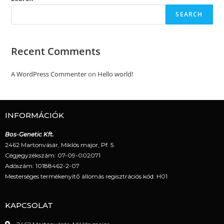
SEARCH
Recent Comments
A WordPress Commenter
on
Hello world!
INFORMÁCIÓK
Bos-Genetic Kft.
2462 Martonvásár, Miklós major, Pf. 5.
Cégjegyzékszám: 07-09-002071
Adószám: 10188462-2-07
Mesterséges termékenyítő állomás regisztrációs kód: H01
KAPCSOLAT