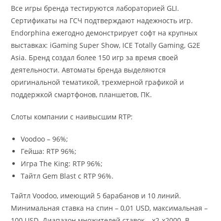
Все игры бренда тестируются лабораторией GLI.
Сертификаты на ГСЧ подтверждают надежность игр.
Endorphina ежегодно демонстрирует софт на крупных
выставках: iGaming Super Show, ICE Totally Gaming, G2E
Asia. Бренд создал более 150 игр за время своей
деятельности. Автоматы бренда выделяются
оригинальной тематикой, трехмерной графикой и
поддержкой смартфонов, планшетов, ПК.
Слоты компании с наивысшим RTP:
Voodoo – 96%;
Гейша: RTP 96%;
Игра The King: RTP 96%;
Тайтл Gem Blast с RTP 96%.
Тайтл Voodoo, имеющий 5 барабанов и 10 линий.
Минимальная ставка на спин – 0,01 USD, максимальная –
100 USD. Диапазон множителей ставок – x2-x2000. В