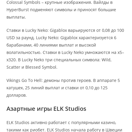
Colossal Symbols – крупные изображения. Вайлды в
HyperBurst подменяют символы и приносят большие
выплаты.
Ставки в Lucky Neko: Gigablox варьируются от 0,08 до 100
USD за раунд. Lucky Neko: Gigablox характеризуется 6
барабанами, 40 линиями выплат и высокой
волатильностью. Ставки в Lucky Neko умножаются на x5–
x320. В Lucky Neko три специальных символа: Wild,
Scatter и Blessed Symbol.
Vikings Go To Hell: демоны против героев. В аппарате 5
катушек, 25 линий выплат и ставки от 0,10 до 125
долларов.
Азартные игры ELK Studios
ELK Studios активно работает с популярными казино,
такими как риобет. ELK Studios начала работу в Швеции