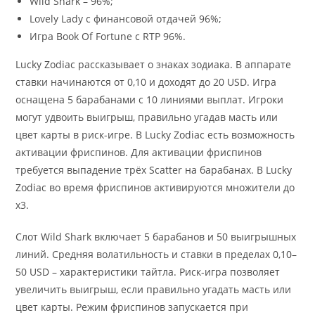
Wild Shark – 96%;
Lovely Lady с финансовой отдачей 96%;
Игра Book Of Fortune с RTP 96%.
Lucky Zodiac рассказывает о знаках зодиака. В аппарате
ставки начинаются от 0,10 и доходят до 20 USD. Игра
оснащена 5 барабанами с 10 линиями выплат. Игроки
могут удвоить выигрыш, правильно угадав масть или
цвет карты в риск-игре. В Lucky Zodiac есть возможность
активации фриспинов. Для активации фриспинов
требуется выпадение трёх Scatter на барабанах. В Lucky
Zodiac во время фриспинов активируются множители до
x3.
Слот Wild Shark включает 5 барабанов и 50 выигрышных
линий. Средняя волатильность и ставки в пределах 0,10–
50 USD – характеристики тайтла. Риск-игра позволяет
увеличить выигрыш, если правильно угадать масть или
цвет карты. Режим фриспинов запускается при