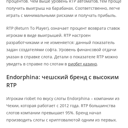
процентов. Чем выше уровень RTP автоматов, тем проще
получить выигрыш на барабанах. Соответственно, легче
играть с минимальными рисками и получать прибыль.
RTP (Return To Player), означает процент возврата ставок
игрокам в виде выигрышей. RTP настроен
разработчиками и не изменяется: данный показатель
задан создателями софта. Уровень финансовой отдачи
указан в справке слота. Детали о показателе RTP можно
увидеть в справке по слотам в
риобет казино
.
Endorphina: чешский бренд с высоким
RTP
Игрокам riobet по вкусу слоты Endorphina – компании из
Чехии, которая работает с 2012 года. RTP большинства
слотов компании превышает 95%. Бренд начал
производить слоты с криптовалютой одним из первых.