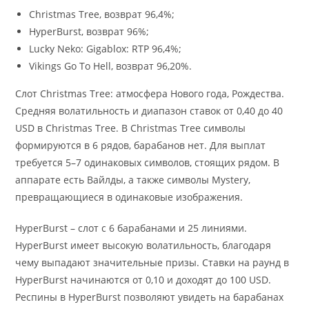
Christmas Tree, возврат 96,4%;
HyperBurst, возврат 96%;
Lucky Neko: Gigablox: RTP 96,4%;
Vikings Go To Hell, возврат 96,20%.
Слот Christmas Tree: атмосфера Нового года, Рождества.
Средняя волатильность и диапазон ставок от 0,40 до 40
USD в Christmas Tree. В Christmas Tree символы
формируются в 6 рядов, барабанов нет. Для выплат
требуется 5–7 одинаковых символов, стоящих рядом. В
аппарате есть Вайлды, а также символы Mystery,
превращающиеся в одинаковые изображения.
HyperBurst – слот с 6 барабанами и 25 линиями.
HyperBurst имеет высокую волатильность, благодаря
чему выпадают значительные призы. Ставки на раунд в
HyperBurst начинаются от 0,10 и доходят до 100 USD.
Респины в HyperBurst позволяют увидеть на барабанах