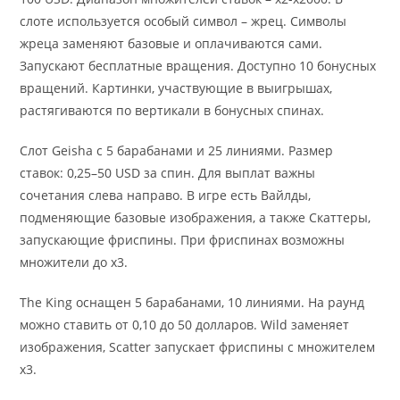
слоте используется особый символ – жрец. Символы
жреца заменяют базовые и оплачиваются сами.
Запускают бесплатные вращения. Доступно 10 бонусных
вращений. Картинки, участвующие в выигрышах,
растягиваются по вертикали в бонусных спинах.
Слот Geisha с 5 барабанами и 25 линиями. Размер
ставок: 0,25–50 USD за спин. Для выплат важны
сочетания слева направо. В игре есть Вайлды,
подменяющие базовые изображения, а также Скаттеры,
запускающие фриспины. При фриспинах возможны
множители до x3.
The King оснащен 5 барабанами, 10 линиями. На раунд
можно ставить от 0,10 до 50 долларов. Wild заменяет
изображения, Scatter запускает фриспины с множителем
x3.