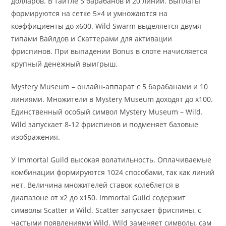
долларов. В тайтле 5 барабанов и 20 линий. Выплаты
формируются на сетке 5×4 и умножаются на
коэффициенты до x600. Wild Swarm выделяется двумя
типами Вайлдов и Скаттерами для активации
фриспинов. При выпадении Bonus в слоте начисляется
крупный денежный выигрыш.
Mystery Museum – онлайн-аппарат с 5 барабанами и 10
линиями. Множители в Mystery Museum доходят до x100.
Единственный особый символ Mystery Museum – Wild.
Wild запускает 8-12 фриспинов и подменяет базовые
изображения.
У Immortal Guild высокая волатильность. Оплачиваемые
комбинации формируются 1024 способами, так как линий
нет. Величина множителей ставок колеблется в
диапазоне от x2 до x150. Immortal Guild содержит
символы Scatter и Wild. Scatter запускает фриспины, с
частыми появлениями Wild. Wild заменяет символы, сам