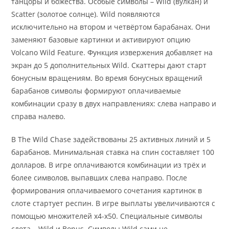
танцоры и божества. Особые символы – Wild (вулкан) и
Scatter (золотое солнце). Wild появляются
исключительно на втором и четвёртом барабанах. Они
заменяют базовые картинки и активируют опцию
Volcano Wild Feature. Функция извержения добавляет на
экран до 5 дополнительных Wild. Скаттеры дают старт
бонусным вращениям. Во время бонусных вращений
барабанов символы формируют оплачиваемые
комбинации сразу в двух направлениях: слева направо и
справа налево.
В The Wild Chase задействованы 25 активных линий и 5
барабанов. Минимальная ставка на спин составляет 100
долларов. В игре оплачиваются комбинации из трёх и
более символов, выпавших слева направо. После
формирования оплачиваемого сочетания картинок в
слоте стартует респин. В игре выплаты увеличиваются с
помощью множителей x4-x50. Специальные символы
слота – Wild и Bonus. Символы Wild сами не