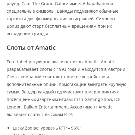
раунд. Слот The Grand Galore имеет 6 барабанов и
специальные символы. Вайлды подменяют обычные
картинки для формирования выигрышей. Символы
Bonus дают старт бесплатным вращениям при их
выпадении трижды.
Слоты от Amatic
Топ riobet регулярно включает игры Amatic. Amatic
разрабатывает слоты с 1993 года и находится в Австрии.
Слоты компании сочетают простое устройство и
дополнительные опции, помогающие выиграть крупную
сумму. Вендор каждый год участвует в мероприятиях,
посвящённых азартным играм: Irish Gaming Show, ICE
London, Balkan Entertainment. Ассортимент Amatic
включает слоты с высоким RTP:
Lucky Zodiac: уровень RTP – 96%;