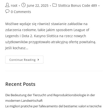
root
June 22, 2025
Slottica Bonus Code 489
0 Comments
Możliwe wydaje się również stawianie zakładów na
zdarzenia rzekome, takie jakim sposobem League of
Legends i Dota 2. Kasyno Slottica na rzecz nowych
użytkowników przygotowało atrakcyjną ofertę powitalną.
Jeśli kochasz…
Continue Reading
Recent Posts
Die Bedeutung der Tierzucht und Reproduktionsbiologie in der
modernen Landwirtschaft
Le migliori pratiche per l’allevamento del bestiame: valori e tecniche