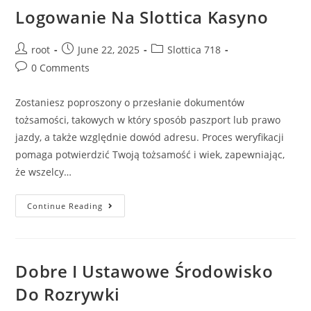
Logowanie Na Slottica Kasyno
root
June 22, 2025
Slottica 718
0 Comments
Zostaniesz poproszony o przesłanie dokumentów
tożsamości, takowych w który sposób paszport lub prawo
jazdy, a także względnie dowód adresu. Proces weryfikacji
pomaga potwierdzić Twoją tożsamość i wiek, zapewniając,
że wszelcy…
Continue Reading
Dobre I Ustawowe Środowisko
Do Rozrywki