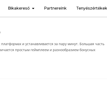
Bikakereső
Partnereink
Tenyészértéke
s
 платформах и устанавливается за пару минут. Большая часть
тличается простым геймплеем и разнообразием бонусных