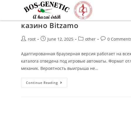
казино Bitzamo
root
June 12, 2025
other
0 Comment
Адаптированная браузерная версия работает на всех
каталога отведена под игровые автоматы. Формат о
механик. Вероятность выигрыша не…
Continue Reading