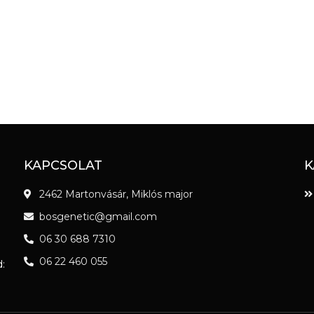
KAPCSOLAT
K
2462 Martonvásár, Miklós major
bosgenetic@gmail.com
06 30 688 7310
06 22 460 055
: