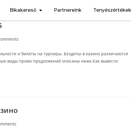
Bikakereső
Partnereink
Tenyészértéke
5
Comments
яльности и билеты на турниры. Бездепы в казино различаются
ные виды промо предложений описаны ниже.Как вывести
азино
omments