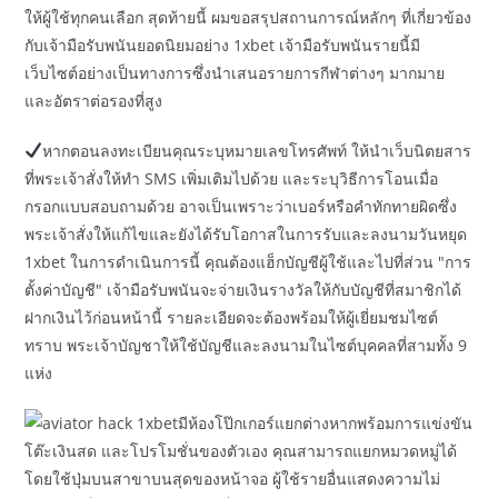
ให้ผู้ใช้ทุกคนเลือก สุดท้ายนี้ ผมขอสรุปสถานการณ์หลักๆ ที่เกี่ยวข้อง
กับเจ้ามือรับพนันยอดนิยมอย่าง 1xbet เจ้ามือรับพนันรายนี้มี
เว็บไซต์อย่างเป็นทางการซึ่งนำเสนอรายการกีฬาต่างๆ มากมาย
และอัตราต่อรองที่สูง
หากตอนลงทะเบียนคุณระบุหมายเลขโทรศัพท์ ให้นำเว็บนิตยสาร
ที่พระเจ้าสั่งให้ทำ SMS เพิ่มเติมไปด้วย และระบุวิธีการโอนเมื่อ
กรอกแบบสอบถามด้วย อาจเป็นเพราะว่าเบอร์หรือคำทักทายผิดซึ่ง
พระเจ้าสั่งให้แก้ไขและยังได้รับโอกาสในการรับและลงนามวันหยุด
1xbet ในการดำเนินการนี้ คุณต้องแฮ็กบัญชีผู้ใช้และไปที่ส่วน "การ
ตั้งค่าบัญชี" เจ้ามือรับพนันจะจ่ายเงินรางวัลให้กับบัญชีที่สมาชิกได้
ฝากเงินไว้ก่อนหน้านี้ รายละเอียดจะต้องพร้อมให้ผู้เยี่ยมชมไซต์
ทราบ พระเจ้าบัญชาให้ใช้บัญชีและลงนามในไซต์บุคคลที่สามทั้ง 9
แห่ง
มีห้องโป๊กเกอร์แยกต่างหากพร้อมการแข่งขัน
โต๊ะเงินสด และโปรโมชั่นของตัวเอง คุณสามารถแยกหมวดหมู่ได้
โดยใช้ปุ่มบนสาขาบนสุดของหน้าจอ ผู้ใช้รายอื่นแสดงความไม่