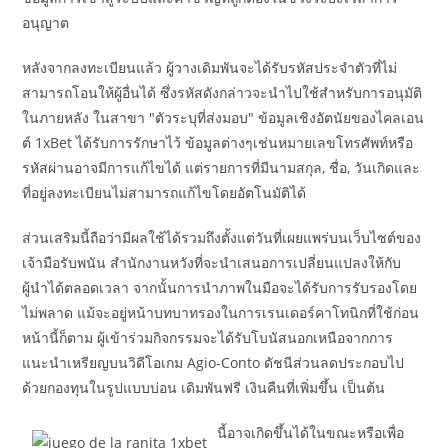
อนุญาต
หลังจากลงทะเบียนแล้ว ผู้วางเดิมพันจะได้รับรหัสประจำตัวที่ไม่
สามารถโอนให้ผู้อื่นได้ ซึ่งรหัสดังกล่าวจะนำไปใช้สำหรับการอนุมัติ
ในภายหลัง ในสาขา "ตัวระบุที่ส่งมอบ" ข้อมูลเชิงอัตนัยของไคลเอน
ต์ 1xBet ได้รับการรักษาไว้ ข้อมูลต่างๆเช่นหมายเลขโทรศัพท์หรือ
รหัสผ่านอาจมีการแก้ไขได้ แต่รายการที่มีนามสกุล, ชื่อ, วันเกิดและ
ที่อยู่ลงทะเบียนไม่สามารถแก้ไขโดยอัตโนมัติได้
ส่วนเสริมนี้ถือว่ามีผลใช้ได้รวมถึงตั้งแต่วันที่เผยแพร่บนเว็บไซต์ของ
เจ้ามือรับพนัน สำนักงานหวังที่จะนำเสนอการเปลี่ยนแปลงให้กับ
ผู้นำได้ตลอดเวลา จากนั้นการนำภาพในมือจะได้รับการรับรองโดย
ไม่พลาด แม้จะอยู่หน้าบทบาทรองในการเรนเดอร์คาโทนิกที่ใช้ก่อน
หน้านี้ก็ตาม ผู้เข้าร่วมกิจกรรมจะได้รับโบนัสนอกเหนือจากการ
แนะนำเหรียญบนวิดีโอเกม Agio-Conto ดัชนีส่วนลดประกอบไป
ด้วยกองทุนในรูปแบบบ่อน เดิมพันฟรี เงินคืนที่เพิ่มขึ้น เป็นต้น
นี้อาจเกิดขึ้นได้ในขณะหรือเพื่อ