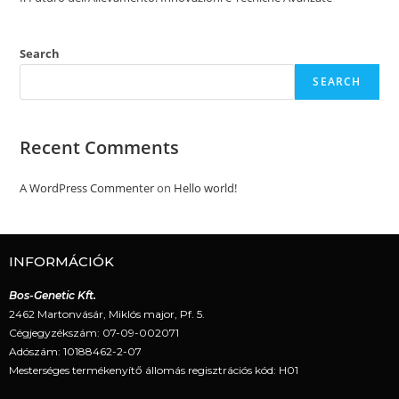
Search
SEARCH
Recent Comments
A WordPress Commenter
on
Hello world!
INFORMÁCIÓK
Bos-Genetic Kft.
2462 Martonvásár, Miklós major, Pf. 5.
Cégjegyzékszám: 07-09-002071
Adószám: 10188462-2-07
Mesterséges termékenyítő állomás regisztrációs kód: H01