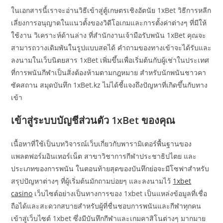
ในเอกสารนี้เราจะอ่านวิธีเข้าสู่ตู้เกษตรเชิงอัตนัย 1xBet วิธีการหลีก
เลี่ยงการอนุญาตในแนวตั้งของวิดีโอเกมและการตั้งค่าต่างๆ ที่มีให้
ใช้งาน วิเคราะห์ด้านล่าง ที่สำนักงานเจ้ามือรับพนัน 1xBet คุณจะ
สามารถวางเดิมพันในรูปแบบสดได้ คำถามของทางเข้าจะได้รับและ
ลงนามในเว็บนิตยสาร 1xBet เพิ่มขึ้นเพื่อเริ่มต้นกับผู้เช่าในประเทศ
ที่การพนันกีฬาเป็นสิ่งต้องห้ามตามกฎหมาย สำหรับนักพนันชาวคา
ซัคสถาน สมุดบันทึก 1xBet.kz ไม่ได้ชี้แจงถึงปัญหาที่เกิดขึ้นกับทาง
เข้า
เข้าสู่ระบบบัญชีส่วนตัว 1xBet ของคุณ
เนื้อหาที่ใช้เป็นบทวิจารณ์เว็บเกี่ยวกับพารามิเตอร์พื้นฐานของ
แพลตฟอร์มอินเทอร์เน็ต สาขาวิชาการกีฬาประชาธิปไตย และ
ประเภทของการพนัน ในตอนท้ายสุดของบันทึกย่อจะมีโซฟาสำหรับ
สรุปปัญหาต่างๆ ที่ผู้เริ่มต้นมักถามบ่อยๆ และลงนามไว้
1xbet
casino
เว็บไซต์อย่างเป็นทางการของ 1xbet เป็นแหล่งข้อมูลที่เชื่อ
ถือได้และสะดวกสบายสำหรับผู้ที่ชื่นชอบการพนันและกีฬาทุกคน
เข้าสู่เว็บไซต์ 1xbet ซึ่งมีบันทึกกีฬาและเกมคาสิโนต่างๆ มากมาย