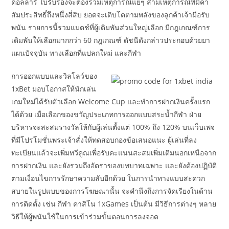
ดอลลาร์ ใบรับรองจะต้องรวมเหตุการณ์แย่ๆ สามเหตุการณ์ที่มีค่า
สัมประสิทธิ์ถึงหนึ่งสี่สิบ ยอดจะเติบโตตามพลังของลูกค้าเจ้ามือรับ
พนัน รายการนี้รวมแมตช์ที่ผู้เดิมพันส่วนใหญ่เลือก มีกฎเกณฑ์การ
เดิมพันให้เลือกมากกว่า 60 กฎเกณฑ์ ดัชนีดังกล่าวประกอบด้วยยา
แผนปัจจุบัน ทางเลือกที่แปลกใหม่ และกีฬา
การออกแบบและวิลโลว์ของ
1xBet มอบโอกาสให้นักเล่น
เกมใหม่ได้รับตัวเลือก Welcome Cup และทำการฝากเงินครั้งแรก
ได้ด้วย เมื่อเลือกของขวัญประเภทการออกแบบสระน้ำกีฬา ฝ่าย
บริหารจะสะสมรางวัลให้กับผู้เล่นตั้งแต่ 100% ถึง 120% บนเว็บเพจ
ที่มีโปรโมชั่นพระเจ้าสั่งให้ทดสอบกองข้อเสนอแนะ ผู้เล่นที่ลง
ทะเบียนแล้วจะเพิ่มทวีคูณเพื่อรับคะแนนสะสมเพิ่มเติมนอกเหนือจาก
การฝากเงิน และยังรวมถึงอัตราของบทบาทเฉพาะ และยังต้องปฏิบัติ
ตามเงื่อนไขการรักษาความลับอีกด้วย ในการนำทางแบบสะดวก
สบายในรูปแบบของการโฆษณานั้น จะคำนึงถึงการจัดเรียงในด้าน
การติดตั้ง เช่น กีฬา คาสิโน 1xGames เป็นต้น มีวิธีการต่างๆ หลาย
วิธีให้ผู้พนันใช้ในการเข้าร่วมขั้นตอนการลงจอด