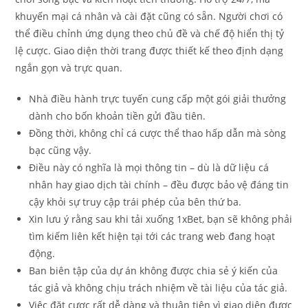
khuyến mại cá nhân và cài đặt cũng có sẵn. Người chơi có
thể điều chỉnh ứng dụng theo chủ đề và chế độ hiển thị tỷ
lệ cược. Giao diện thời trang được thiết kế theo định dạng
ngắn gọn và trực quan.
Nhà điều hành trực tuyến cung cấp một gói giải thưởng
dành cho bốn khoản tiền gửi đầu tiên.
Đồng thời, không chỉ cá cược thể thao hấp dẫn mà sòng
bạc cũng vậy.
Điều này có nghĩa là mọi thông tin – dù là dữ liệu cá
nhân hay giao dịch tài chính – đều được bảo vệ đáng tin
cậy khỏi sự truy cập trái phép của bên thứ ba.
Xin lưu ý rằng sau khi tải xuống 1xBet, bạn sẽ không phải
tìm kiếm liên kết hiện tại tới các trang web đang hoạt
động.
Ban biên tập của dự án không được chia sẻ ý kiến ​​của
tác giả và không chịu trách nhiệm về tài liệu của tác giả.
Việc đặt cược rất dễ dàng và thuận tiện vì giao diện được