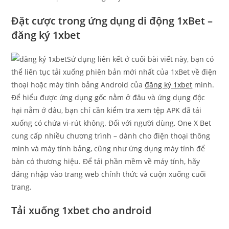
Đặt cược trong ứng dụng di động 1xBet –
đăng ký 1xbet
Sử dụng liên kết ở cuối bài viết này, bạn có
thể liên tục tải xuống phiên bản mới nhất của 1xBet về điện
thoại hoặc máy tính bảng Android của
đăng ký 1xbet
mình.
Để hiểu được ứng dụng gốc nằm ở đâu và ứng dụng độc
hại nằm ở đâu, bạn chỉ cần kiểm tra xem tệp APK đã tải
xuống có chứa vi-rút không. Đối với người dùng, One X Bet
cung cấp nhiều chương trình – dành cho điện thoại thông
minh và máy tính bảng, cũng như ứng dụng máy tính để
bàn có thương hiệu. Để tải phần mềm về máy tính, hãy
đăng nhập vào trang web chính thức và cuộn xuống cuối
trang.
Tải xuống 1xbet cho android