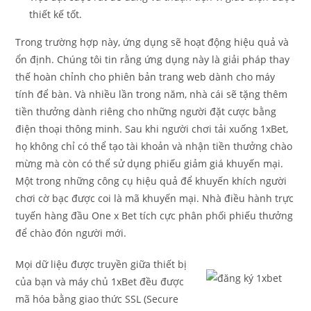
thiết kế tốt.
Trong trường hợp này, ứng dụng sẽ hoạt động hiệu quả và
ổn định. Chúng tôi tin rằng ứng dụng này là giải pháp thay
thế hoàn chỉnh cho phiên bản trang web dành cho máy
tính để bàn. Và nhiều lần trong năm, nhà cái sẽ tặng thêm
tiền thưởng dành riêng cho những người đặt cược bằng
điện thoại thông minh. Sau khi người chơi tải xuống 1xBet,
họ không chỉ có thể tạo tài khoản và nhận tiền thưởng chào
mừng mà còn có thể sử dụng phiếu giảm giá khuyến mại.
Một trong những công cụ hiệu quả để khuyến khích người
chơi cờ bạc được coi là mã khuyến mại. Nhà điều hành trực
tuyến hàng đầu One x Bet tích cực phân phối phiếu thưởng
để chào đón người mới.
Mọi dữ liệu được truyền giữa thiết bị
của bạn và máy chủ 1xBet đều được
mã hóa bằng giao thức SSL (Secure