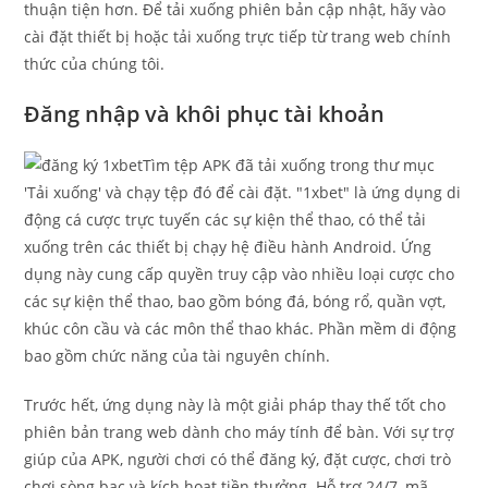
thuận tiện hơn. Để tải xuống phiên bản cập nhật, hãy vào
cài đặt thiết bị hoặc tải xuống trực tiếp từ trang web chính
thức của chúng tôi.
Đăng nhập và khôi phục tài khoản
Tìm tệp APK đã tải xuống trong thư mục
'Tải xuống' và chạy tệp đó để cài đặt. "1xbet" là ứng dụng di
động cá cược trực tuyến các sự kiện thể thao, có thể tải
xuống trên các thiết bị chạy hệ điều hành Android. Ứng
dụng này cung cấp quyền truy cập vào nhiều loại cược cho
các sự kiện thể thao, bao gồm bóng đá, bóng rổ, quần vợt,
khúc côn cầu và các môn thể thao khác. Phần mềm di động
bao gồm chức năng của tài nguyên chính.
Trước hết, ứng dụng này là một giải pháp thay thế tốt cho
phiên bản trang web dành cho máy tính để bàn. Với sự trợ
giúp của APK, người chơi có thể đăng ký, đặt cược, chơi trò
chơi sòng bạc và kích hoạt tiền thưởng. Hỗ trợ 24/7, mã