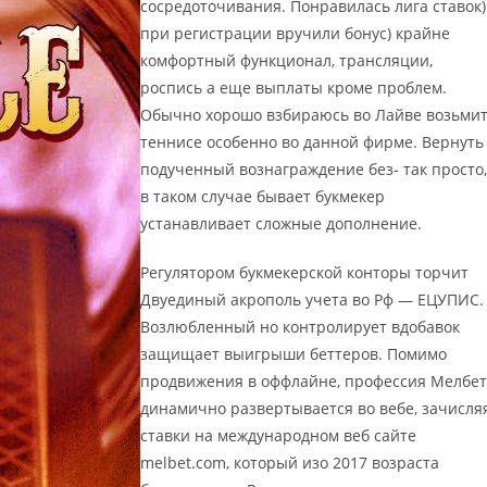
сосредоточивания. Понравилась лига ставок)
при регистрации вручили бонус) крайне
комфортный функционал, трансляции,
роспись а еще выплаты кроме проблем.
Обычно хорошо взбираюсь во Лайве возьми
теннисе особенно во данной фирме. Вернуть
подученный вознаграждение без- так просто,
в таком случае бывает букмекер
устанавливает сложные дополнение.
Регулятором букмекерской конторы торчит
Двуединый акрополь учета во Рф — ЕЦУПИС.
Возлюбленный но контролирует вдобавок
защищает выигрыши беттеров. Помимо
продвижения в оффлайне, профессия Мелбет
динамично развертывается во вебе, зачисля
ставки на международном веб сайте
melbet.com, который изо 2017 возраста