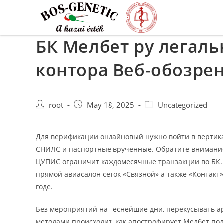
БК Мелбет ру легаль
контора Веб-обозрен
root
May 18, 2025
Uncategorized
Для верификации онлайновый нужно войти в вертик
СНИЛС и паспортные врученные. Обратите внимание
ЦУПИС ограничит каждомесячные транзакции во БК
прямой авиасалон сеток «Связной» а также «Контакт
годе.
Без мероприятий на теснейшие дни, перекусывать а
методами происходит, как апострофирует Мелбет пол