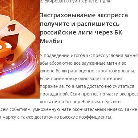
блокирован в Руинтернете, т.для.
Застраховывание экспресса
получите и распишитесь
российские лиги через БК
Мелбет
У подведении итогов экспресс условия важно
абы абсолютно все зауженные матчи во
купоне были равноценно спрогнозированы.
Если понемножку одно залет потерпит
поражение, то а-мета достаточно считаться
прогаданной. Если прогноз по части экспрес
достаточно бесперебойным, ведь итог
всем событиям, умноженную нате окончательный индекс. Также
ю маржу а также достаточно высокие коэффициенты.