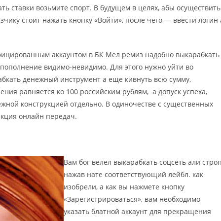
ть ставки возьмите спорт. В будущем в целях, абы осуществить
чику стоит нажать кнопку «Войти», после чего — ввести логин 
фицированным аккаунтом в БК Мел ремиз надобно выкарабкать
ь пополнение видимо-невидимо. Для этого нужно уйти во
рабкать денежный инструмент а еще кивнуть всю сумму,
ния равняется ко 100 российским рублям, а допуск успеха,
ежной конструкцией отдельно. В одиночестве с существенных
нкция онлайн передач.
Вам бог велел выкарабкать соцсеть али строп
нажав нате соответствующий лейбл. как
изобрели, а как вы нажмете кнопку
«Зарегистрироваться», вам необходимо
указать блатной аккаунт для прекращения