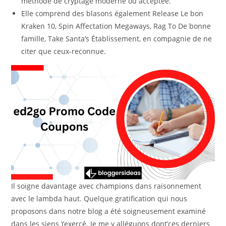
méthode de cryptage moderne ou acceptée.
Elle comprend des blasons également Release Le bon
Kraken 10, Spin Affectation Megaways, Rag To De bonne
famille, Take Santa’s Établissement, en compagnie de ne
citer que ceux-reconnue.
Il soigne davantage avec champions dans raisonnement
avec le lambda haut. Quelque gratification qui nous
proposons dans notre blog a été soigneusement examiné
dans les siens )’exercé. Je me y alléguons dont’ces derniers