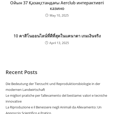
Ойын 37 Қазақстандағы Aerclub интерактивті
казино
May 10, 2025
10 คาสิโนออนไลน์ที่ดีที่สุดในแคนาดา เกมเงินจริง
April 13, 2025
Recent Posts
Die Bedeutung der Tierzucht und Reproduktionsbiologie in der
modernen Landwirtschaft
Le migliori pratiche per l’allevamento del bestiame: valori e tecniche
innovative
La Riproduzione e il Benessere negli Animali da Allevamento: Un
Approccio Scientifico e Pratico