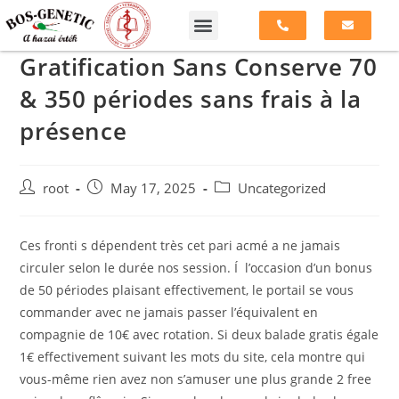
Gratification Sans Conserve 70
& 350 périodes sans frais à la
présence
root
May 17, 2025
Uncategorized
Ces fronti s dépendent très cet pari acmé a ne jamais
circuler selon le durée nos session. Í l’occasion d’un bonus
de 50 périodes plaisant effectivement, le portail se vous
commander avec ne jamais passer l’équivalent en
compagnie de 10€ avec rotation. Si deux balade gratis égale
1€ effectivement suivant les mots du site, cela montre qui
vous-même rien avez non s’amuser une plus grande 2 free