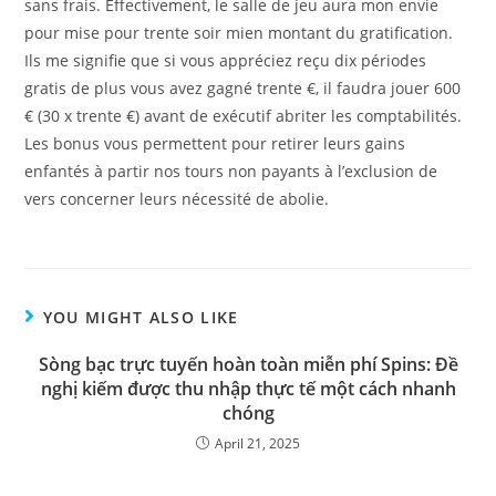
sans frais. Effectivement, le salle de jeu aura mon envie
pour mise pour trente soir mien montant du gratification.
Ils me signifie que si vous appréciez reçu dix périodes
gratis de plus vous avez gagné trente €, il faudra jouer 600
€ (30 x trente €) avant de exécutif abriter les comptabilités.
Les bonus vous permettent pour retirer leurs gains
enfantés à partir nos tours non payants à l’exclusion de
vers concerner leurs nécessité de abolie.
YOU MIGHT ALSO LIKE
Sòng bạc trực tuyến hoàn toàn miễn phí Spins: Đề
nghị kiếm được thu nhập thực tế một cách nhanh
chóng
April 21, 2025