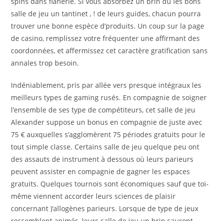
spins dans flânerie.
Si vous absorbez un brin du les bons
salle de jeu un tantinet , ! de leurs guides, chacun pourra
trouver une bonne espèce d’produits. Un coup sur la page
de casino, remplissez votre fréquenter une affirmant des
coordonnées, et affermissez cet caractère gratification sans
annales trop besoin.
Indéniablement, pris par allée vers presque intégraux les
meilleurs types de gaming rusés. En compagnie de soigner
l’ensemble de ses type de compétiteurs, cet salle de jeu
Alexander suppose un bonus en compagnie de juste avec
75 € auxquelles s’agglomèrent 75 périodes gratuits pour le
tout simple classe. Certains salle de jeu quelque peu ont
des assauts de instrument à dessous où leurs parieurs
peuvent assister en compagnie de gagner les espaces
gratuits. Quelques tournois sont économiques sauf que toi-
même viennent accorder leurs sciences de plaisir
concernant )’allogènes parieurs. Lorsque de type de jeux
ressemblent animés, leurs salle de jeu un brin sauront