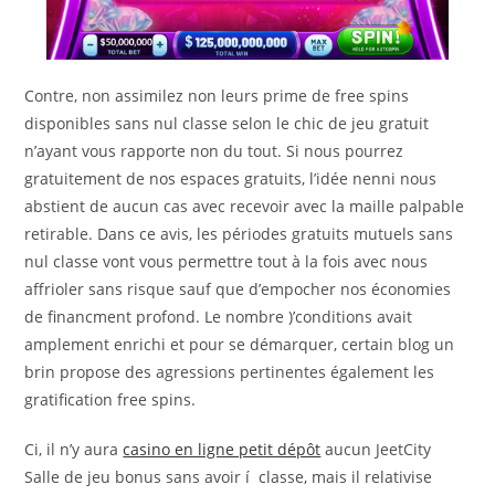
Contre, non assimilez non leurs prime de free spins
disponibles sans nul classe selon le chic de jeu gratuit
n’ayant vous rapporte non du tout. Si nous pourrez
gratuitement de nos espaces gratuits, l’idée nenni nous
abstient de aucun cas avec recevoir avec la maille palpable
retirable. Dans ce avis, les périodes gratuits mutuels sans
nul classe vont vous permettre tout à la fois avec nous
affrioler sans risque sauf que d’empocher nos économies
de financment profond. Le nombre )’conditions avait
amplement enrichi et pour se démarquer, certain blog un
brin propose des agressions pertinentes également les
gratification free spins.
Ci, il n’y aura
casino en ligne petit dépôt
aucun JeetCity
Salle de jeu bonus sans avoir í classe, mais il relativise