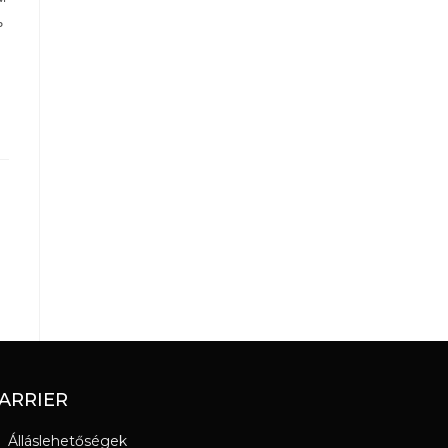
ь
ARRIER
Álláslehetőségek