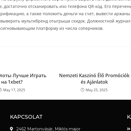
, достаточно отсканировать изо телефона QR-код. Его перечен
рификацию, а также положить деньги на счет, вывести аржаны
и выверить мультибренд отыгрыша скидок. Должностной журнал
ассигновывающим платформу из числа соперников.
Слоты Лучше Играть
Nemzeti Kaszinó Élő Promóciók
на 1xbet?
és Ajánlatok
May 17, 2025
May 25, 2025
KAPCSOLAT
K
2462 Martonvásár, Miklós major