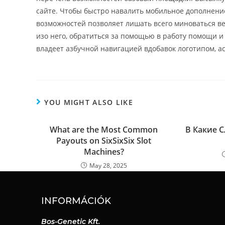
сайте. Чтобы быстро навалить мобильное дополнение
возможностей позволяет лишать всего миноваться ве
изо него, обратиться за помощью в работу помощи 
владеет азбучной навигацией вдобавок логотипом, 
YOU MIGHT ALSO LIKE
What are the Most Common
В Какие 
Payouts on SixSixSix Slot
Machines?
May 28, 2025
INFORMÁCIÓK
Bos-Genetic Kft.