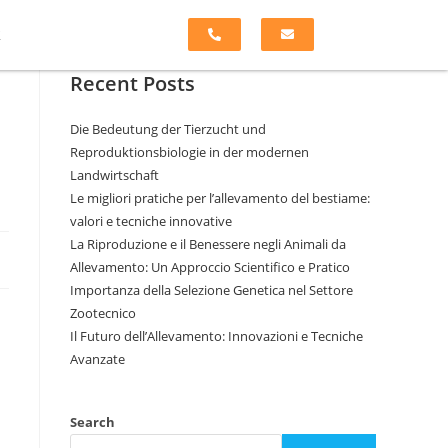
k
Recent Posts
Die Bedeutung der Tierzucht und
Reproduktionsbiologie in der modernen
Landwirtschaft
Le migliori pratiche per l’allevamento del bestiame:
valori e tecniche innovative
La Riproduzione e il Benessere negli Animali da
Allevamento: Un Approccio Scientifico e Pratico
Importanza della Selezione Genetica nel Settore
Zootecnico
Il Futuro dell’Allevamento: Innovazioni e Tecniche
Avanzate
Search