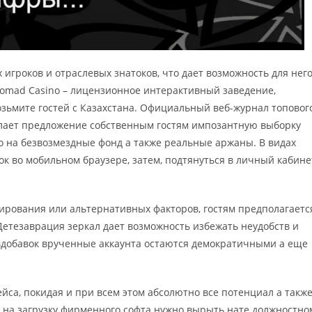
 игроков и отраслевых знатоков, что дает возможность для нег
Nomad Casino – лицензионное интерактивный заведение,
озьмите гостей с Казахстана. Официальный веб-журнал топовог
елает предложение собственным гостям импозантную выборку
о на безвозмездные фонд а также реальные аржаны. В видах
ок во мобильном браузере, затем, подтянуться в личный кабине
ирования или альтернативных факторов, гостям предполагаетс
етезаврация зеркал дает возможность избежать неудобств и
 вдобавок врученные аккаунта остаются демократичными а еще
са, покидая и при всем этом абсолютно все потенциал а такж
на загрузку фирменного софта нужно вырыть нате должностно