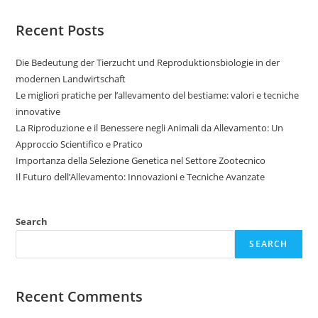
Recent Posts
Die Bedeutung der Tierzucht und Reproduktionsbiologie in der
modernen Landwirtschaft
Le migliori pratiche per l’allevamento del bestiame: valori e tecniche
innovative
La Riproduzione e il Benessere negli Animali da Allevamento: Un
Approccio Scientifico e Pratico
Importanza della Selezione Genetica nel Settore Zootecnico
Il Futuro dell’Allevamento: Innovazioni e Tecniche Avanzate
Search
SEARCH
Recent Comments