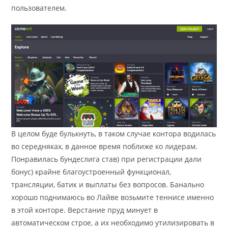
пользователем.
В целом буде булькнуть, в таком случае контора водилась
во середняках, в данное время поближе ко лидерам.
Понравилась бундеслига став) при регистрации дали
бонус) крайне благоустроенный функционал,
трансляции, батик и выплаты без вопросов. Банально
хорошо поднимаюсь во Лайве возьмите теннисе именно
в этой конторе. Верстание пруд минует в
автоматическом строе, а их необходимо утилизировать в