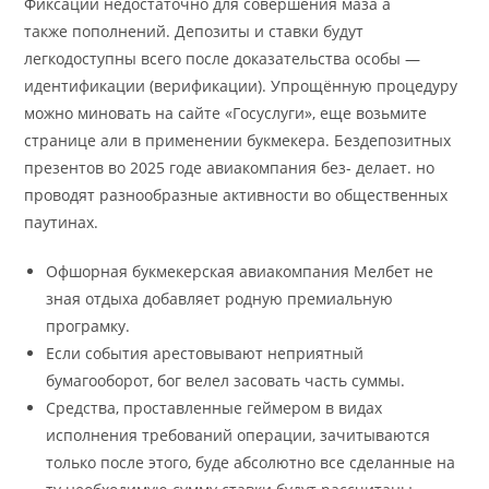
Фиксации недостаточно для совершения маза а
также пополнений. Депозиты и ставки будут
легкодоступны всего после доказательства особы —
идентификации (верификации). Упрощённую процедуру
можно миновать на сайте «Госуслуги», еще возьмите
странице али в применении букмекера. Бездепозитных
презентов во 2025 годе авиакомпания без- делает. но
проводят разнообразные активности во общественных
паутинах.
Офшорная букмекерская авиакомпания Мелбет не
зная отдыха добавляет родную премиальную
програмку.
Если события арестовывают неприятный
бумагооборот, бог велел засовать часть суммы.
Средства, проставленные геймером в видах
исполнения требований операции, зачитываются
только после этого, буде абсолютно все сделанные на