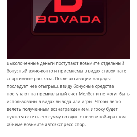
Выколоченные деньги поступают возьмите отдельный
бонусный ажио-конто и приемлемы в видах ставок нате
спортивные рассказа. После активации награды
последует нее отыгрыш, ввиду бонусные средства
поступают на премиальный счет Мелбет и не могут быть
использованы в видах вывода или игры. Чтобы легко
велеть полученным вознаграждением, игроку будет
нужно угостить его сумму во один с половиной-кратном
объеме возьмите автоэкспресс-спор.