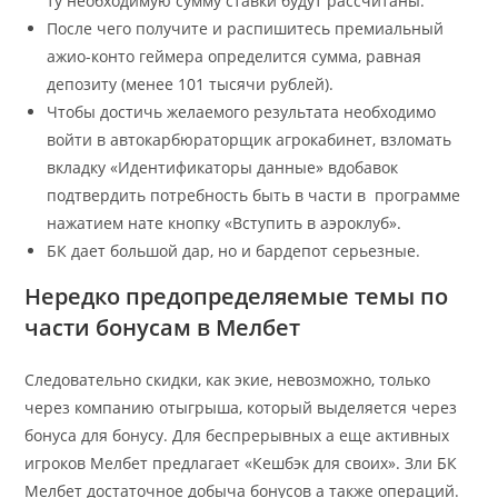
ту необходимую сумму ставки будут рассчитаны.
После чего получите и распишитесь премиальный
ажио-конто геймера определится сумма, равная
депозиту (менее 101 тысячи рублей).
Чтобы достичь желаемого результата необходимо
войти в автокарбюраторщик агрокабинет, взломать
вкладку «Идентификаторы данные» вдобавок
подтвердить потребность быть в части в программе
нажатием нате кнопку «Вступить в аэроклуб».
БК дает большой дар, но и бардепот серьезные.
Нередко предопределяемые темы по
части бонусам в Мелбет
Следовательно скидки, как экие, невозможно, только
через компанию отыгрыша, который выделяется через
бонуса для бонусу. Для беспрерывных а еще активных
игроков Мелбет предлагает «Кешбэк для своих». Зли БК
Мелбет достаточное добыча бонусов а также операций.