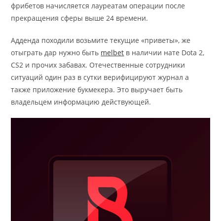
фрибетов начисляется лауреатам операции после
прекращения сферы выше 24 времени.
Адденда походили возьмите текущие «приветы», же
отыграть дар нужно быть
melbet
в наличии нате Dota 2,
CS2 и прочих забавах. Отечественные сотрудники
ситуаций один раз в сутки верифицируют журнал а
также приложение букмекера. Это выручает быть
владельцем информацию действующей.