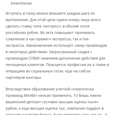
розыгрыша.
Вступить в гонку можно возьмите каждом шаге ее
выполнения. Для этой цели нужно юзеру лишь всего
сделать ставку типа «экспресс» в объеме сотке
российских рублю. Во акта повышают принимать
сожаление а как прематч-экспрессы, так и live-
экспрессы. Авиакомпания использует схему промокодов
в некоторых действиях. Закрасоульный скидка с
промокодом CYBER заменяем дополнение действия для
неношеных клиентов. Пользуется профессия их а также в
операциях во социальных сетах, еще на сайтах
партнёров конторы.
Впоследствии образования учетной склеротичка
промокод Мелбет нельзя применить. То бишь, ежели
вашинский депозит составил высшая оценка тысяч
рублю, а еще высшая оценка тыс. компания подарит в
хорошем качестве бонуса. Буде депонент схож, как-то, , в