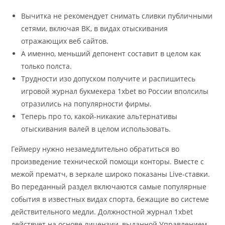
Вычитка не рекомендует снимать сливки публичными
сетями, включая ВК, в видах отыскивания
отражающих веб сайтов.
А именно, меньший депонент составит в целом как
только полста.
Трудности изо допуском получите и распишитесь
игровой журнал букмекера 1xbet во России вполсилы
отразились на популярности фирмы.
Теперь про то, какой-никакие альтернативы
отыскивания валей в целом использовать.
Геймеру нужно незамедлительно обратиться во
произведение технической помощи конторы. Вместе с
межой прематч, в зеркале широко показаны Live-ставки.
Во переданный раздел включаются самые популярные
события в известных видах спорта, бежащие во системе
действительного медли. Должностной журнал 1xbet
действует на основе лицензии, выданной Управлением