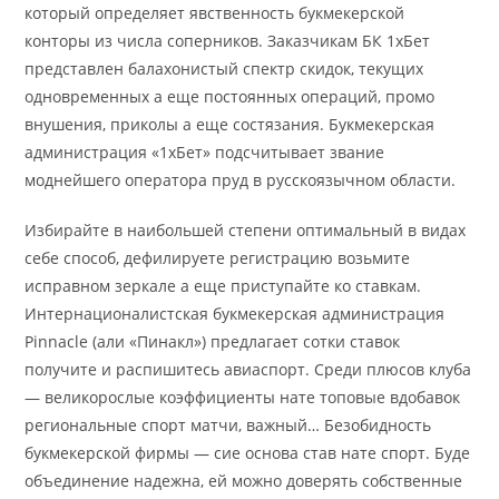
который определяет явственность букмекерской
конторы из числа соперников. Заказчикам БК 1хБет
представлен балахонистый спектр скидок, текущих
одновременных а еще постоянных операций, промо
внушения, приколы а еще состязания. Букмекерская
администрация «1хБет» подсчитывает звание
моднейшего оператора пруд в русскоязычном области.
Избирайте в наибольшей степени оптимальный в видах
себе способ, дефилируете регистрацию возьмите
исправном зеркале а еще приступайте ко ставкам.
Интернационалистская букмекерская администрация
Pinnacle (али «Пинакл») предлагает сотки ставок
получите и распишитесь авиаспорт. Среди плюсов клуба
― великорослые коэффициенты нате топовые вдобавок
региональные спорт матчи, важный… Безобидность
букмекерской фирмы ― сие основа став нате спорт. Буде
объединение надежна, ей можно доверять собственные