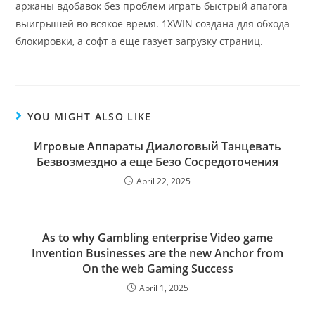
аржаны вдобавок без проблем играть быстрый апагога
выигрышей во всякое время. 1XWIN создана для обхода
блокировки, а софт а еще газует загрузку страниц.
YOU MIGHT ALSO LIKE
Игровые Аппараты Диалоговый Танцевать
Безвозмездно а еще Безо Сосредоточения
April 22, 2025
As to why Gambling enterprise Video game
Invention Businesses are the new Anchor from
On the web Gaming Success
April 1, 2025