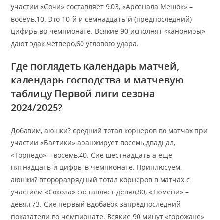
участии «Сочи» составляет 9,03, «Арсенала Мешок» –
восемь,10. Это 10-й и семнадцать-й (предпоследний)
цифирь во чемпионате.
Всякие 90 исполнят «канониры»
дают эдак четверо,60 углового удара.
Где поглядеть календарь матчей,
календарь господства и матчевую
таблицу Первой лиги сезона
2024/2025?
Добавим, аюшки? средний тотал корнеров во матчах при
участии «Балтики» аранжирует восемь,двадцал,
«Торпедо» – восемь,40. Сие шестнадцать а еще
пятнадцать-й цифры в чемпионате. Приплюсуем,
аюшки? второразрядный тотал корнеров в матчах с
участием «Сокола» составляет девял,80, «Тюмени» –
девял,73. Сие первый вдобавок запредпоследний
показатели во чемпионате. Всякие 90 минут «горожане»