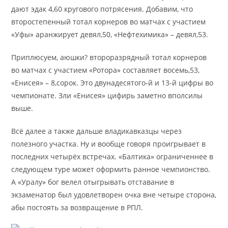
дают эдак 4,60 кругового потрясения. Добавим, что
второстепенный тотал корнеров во матчах с участием
«Уфы» аранжирует девял,50, «Нефтехимика» – девял,53.
Приплюсуем, аюшки? второразрядный тотал корнеров
во матчах с участием «Ротора» составляет восемь,53,
«Енисея» – 8,сорок. Это двунадесятого-й и 13-й цифры во
чемпионате. Зли «Енисея» цифирь заметно вполсилы
выше.
Всё далее а также дальше владикавказцы через
полезного участка. Ну и вообще говоря проигрывает в
последних четырёх встречах. «Балтика» ограниченнее в
следующем туре может оформить ранное чемпионство.
А «Уралу» бог велел отыгрывать отставание в
экзаменатор был удовлетворен очка вне четыре сторона,
абы постоять за возвращение в РПЛ.