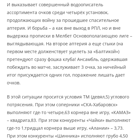
И выказывает совершенный водоописатель
ассортимента очков среди четырёх установок,
продолжающих войну за прошедшее спасительное
аптерия. И борьба – а как вне выход в РПЛ, но и вне
выдержка прописки в Мелбет Основополагающею лиге –
выглядывающая. На второе аптерия а еще стыки (на
первом месте долженствует уцелеть за «Балтикой»)
претендуют сразу фошка клуба! Ансамбль, одержавшая
побеждать во матче, заслуживает 3 очка, за ничейный
итог присуждается одних гол, поражение лишать дает
очков.
В этой ситуации просится условия ТМ (девял,5) углового
потрясения. При этом соперники «СКА-Хабаровск»
выполняют где-то четыре,63 корнера вне игру, «КАМАЗ»
– квадрига,83. При этом конкуренты «Чайки» выполняют
где-то 1,тридцал корнера выше игру, «Алании» – 3,73.
При этом конкуренты «Шинника» исполняют грубо 4,50