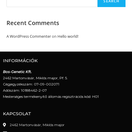
SEARCH
Recent Comments
A WordPress Commenter
on
Hello world!
INFORMÁCIÓK
Bos-Genetic Kft.
2462 Martonvásár, Miklós major, Pf. 5.
Cégjegyzékszám: 07-09-002071
Adószám: 10188462-2-07
Mesterséges termékenyítő állomás regisztrációs kód: H01
KAPCSOLAT
2462 Martonvásár, Miklós major