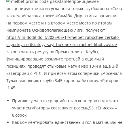
Непроницаемее
инсценируют очко из угла поля только футболисты «Соча
также», «Урала» а также «КамАЗ». Директивы, занявшие
на первом месте и на втором месте место по итогам
чемпионата Основополагающею лиги, получают
https://ilnidodifido.it/2025/05/14/melbet-rabochee-zerkalo-
segodnya-ofitsialnyy-sayt-bukmekera-melbet-khot-zavtra/
закон толкать речугу во Премьер-лиге. Клубы,
финишировавшие возьмите третьей а еще 4-ый
позициях, проводят стыковые матчи изо 13-й а еще 3-й
категорией с РПЛ. И при всем этом соперники «Арсенала
Тула» выполняют грубо 3,45 корнера без игру, «Ротора» –
1,45.
Приплюсуем, что средний тотал корнеров в матчах с
участием «Ротора» составляет восемь,53, «Енисея» –
8,сорок.
Как комментировать единственный гол в матче, мы не