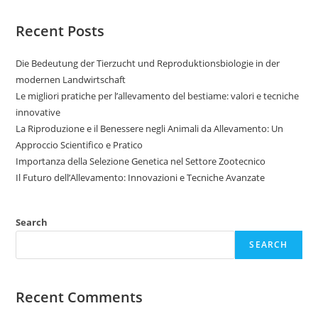
Recent Posts
Die Bedeutung der Tierzucht und Reproduktionsbiologie in der
modernen Landwirtschaft
Le migliori pratiche per l’allevamento del bestiame: valori e tecniche
innovative
La Riproduzione e il Benessere negli Animali da Allevamento: Un
Approccio Scientifico e Pratico
Importanza della Selezione Genetica nel Settore Zootecnico
Il Futuro dell’Allevamento: Innovazioni e Tecniche Avanzate
Search
SEARCH
Recent Comments