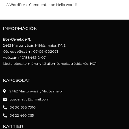
A WordPress Commenter
on
Hello world!
INFORMÁCIÓK
Bos-Genetic Kft.
2462 Martonvásár, Miklós major, Pf. 5.
Cégjegyzékszám: 07-09-002071
Adószám: 10188462-2-07
Mesterséges termékenyítő állomás regisztrációs kód: H01
KAPCSOLAT
2462 Martonvásár, Miklós major
bosgenetic@gmail.com
06 30 688 7310
06 22 460 055
KARRIER