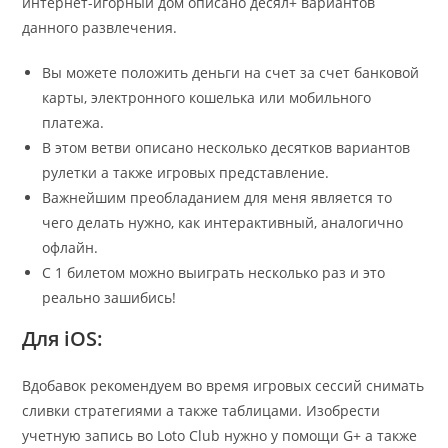
интернет-игорный дом описано десял+ вариантов
данного развлечения.
Вы можете положить деньги на счет за счет банковой
карты, электронного кошелька или мобильного
платежа.
В этом ветви описано несколько десятков вариантов
рулетки а также игровых представление.
Важнейшим преобладанием для меня является то
чего делать нужно, как интерактивный, аналогично
офлайн.
С 1 билетом можно выиграть несколько раз и это
реально зашибись!
Для iOS:
Вдобавок рекомендуем во время игровых сессий снимать
сливки стратегиями а также таблицами. Изобрести
учетную запись во Loto Club нужно у помощи G+ а также