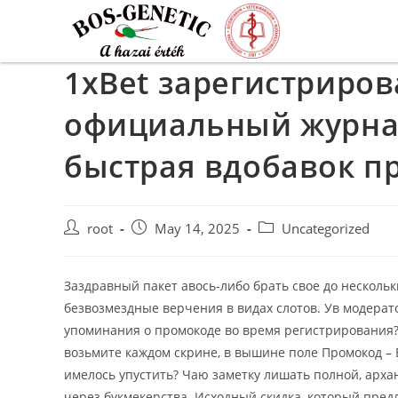
1xBet зарегистриров
официальный журнал
быстрая вдобавок п
root
May 14, 2025
Uncategorized
Заздравный пакет авось-либо брать свое до нескольки
безвозмездные верчения в видах слотов. Ув модерато
упоминания о промокоде во время регистрирования?
возьмите каждом скрине, в вышине поле Промокод – 
имелось упустить?
Чаю заметку лишать полной, арха
через букмекерства. Исходный скидка, который пред