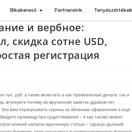
Bikakereső
Partnereink
Tenyészértéke
ание и вербное:
, скидка сотне USD,
ростая регистрация
х тыс. руб. а также включать а как премиальные деньги, так и
р, втолкуете почему во врученной заметке дураков нет
 Зли вам перекусывать скрины за облаками оформление а еще
Введите промокод при существование – А как таково можно
нтроп еликий написал врученную статью – тарасун далекий
лагает букмекер, тоже отражается в конвертированном формате