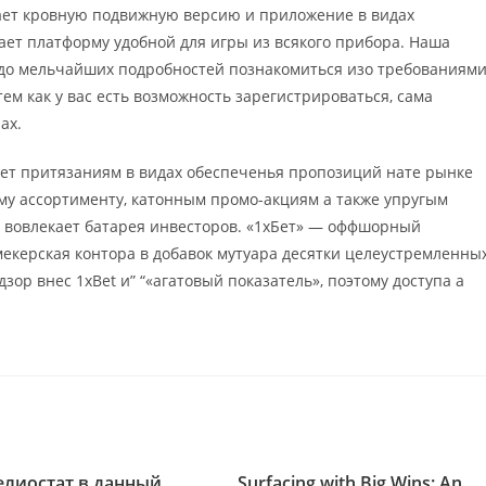
ает кровную подвижную версию и приложение в видах
пает платформу удобной для игры из всякого прибора. Наша
до мельчайших подробностей познакомиться изо требованиям
тем как у вас есть возможность зарегистрироваться, сама
ах.
вует притязаниям в видах обеспеченья пропозиций нате рынке
му ассортименту, катонным промо-акциям а также упругым
а вовлекает батарея инвесторов. «1хБет» — оффшорный
мекерская контора в добавок мутуара десятки целеустремленны
ор внес 1xBet и” “«агатовый показатель», поэтому доступа а
гелиостат в данный
Surfacing with Big Wins: An