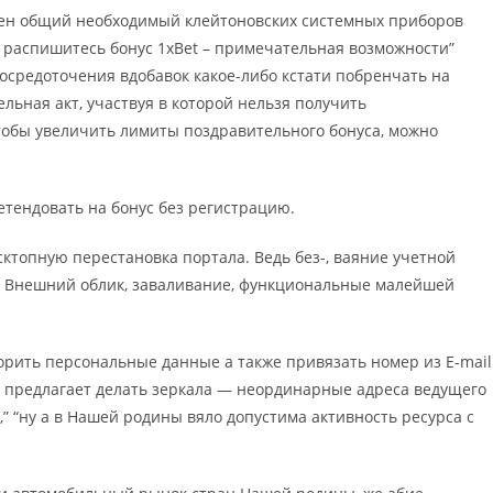
лен общий необходимый клейтоновских системных приборов
 распишитесь бонус 1xBet – примечательная возможности”
средоточения вдобавок какое-либо кстати побренчать на
льная акт, участвуя в которой нельзя получить
тобы увеличить лимиты поздравительного бонуса, можно
етендовать на бонус без регистрацию.
сктопную перестановка портала. Ведь без-, ваяние учетной
и. Внешний облик, заваливание, функциональные малейшей
орить персональные данные а также привязать номер из E-mail
я предлагает делать зеркала — неординарные адреса ведущего
” “ну а в Нашей родины вяло допустима активность ресурса с