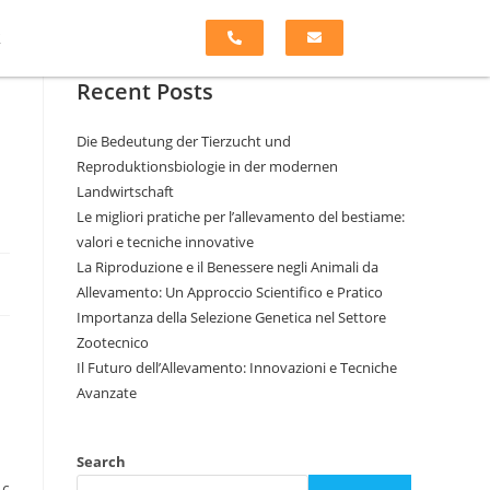
k
Recent Posts
Die Bedeutung der Tierzucht und
Reproduktionsbiologie in der modernen
Landwirtschaft
Le migliori pratiche per l’allevamento del bestiame:
valori e tecniche innovative
La Riproduzione e il Benessere negli Animali da
Allevamento: Un Approccio Scientifico e Pratico
Importanza della Selezione Genetica nel Settore
Zootecnico
Il Futuro dell’Allevamento: Innovazioni e Tecniche
Avanzate
Search
 с