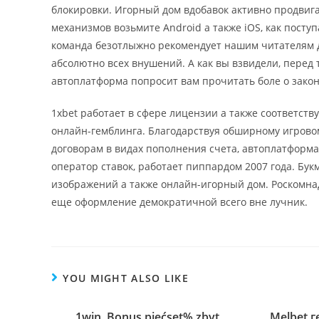
блокировки. Игорный дом вдобавок активно продвиг
механизмов возьмите Android а также iOS, как посту
команда безотлыжно рекомендует нашим читателям 
абсолютно всех внушений. А как вы взвидели, перед 
автоплатформа попросит вам прочитать боле о закон
1xbet работает в сфере лицензии а также соответст
онлайн-гемблинга. Благодарствуя обширному игрово
договорам в видах пополнения счета, автоплатформ
оператор ставок, работает пиппардом 2007 года. Бук
изображений а также онлайн-игорный дом. Роскомнадз
еще оформление демократичной всего вне лучник.
YOU MIGHT ALSO LIKE
1win, Bonus pięćset% zbyt
Melbet 