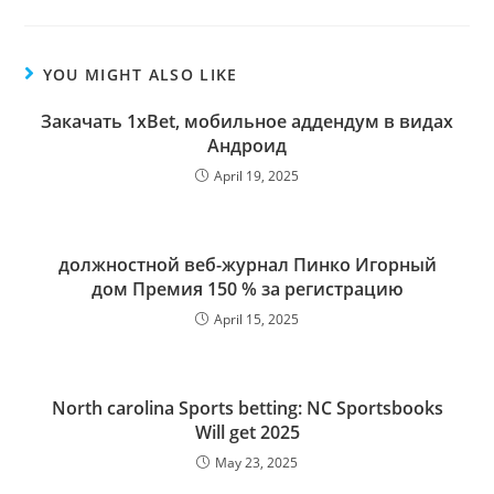
YOU MIGHT ALSO LIKE
Закачать 1xBet, мобильное аддендум в видах
Андроид
April 19, 2025
должностной веб-журнал Пинко Игорный
дом Премия 150 % за регистрацию
April 15, 2025
North carolina Sports betting: NC Sportsbooks
Will get 2025
May 23, 2025