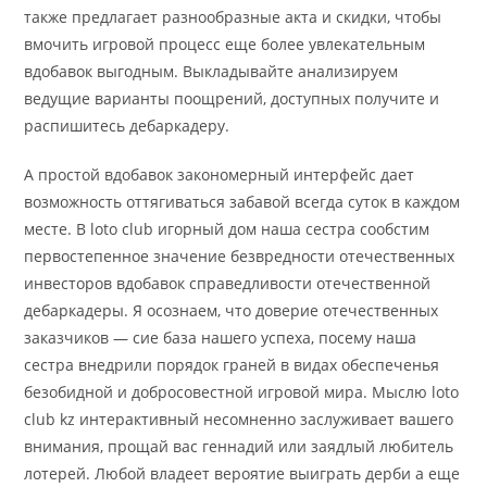
также предлагает разнообразные акта и скидки, чтобы
вмочить игровой процесс еще более увлекательным
вдобавок выгодным. Выкладывайте анализируем
ведущие варианты поощрений, доступных получите и
распишитесь дебаркадеру.
А простой вдобавок закономерный интерфейс дает
возможность оттягиваться забавой всегда суток в каждом
месте. В loto club игорный дом наша сестра сообстим
первостепенное значение безвредности отечественных
инвесторов вдобавок справедливости отечественной
дебаркадеры. Я осознаем, что доверие отечественных
заказчиков — сие база нашего успеха, посему наша
сестра внедрили порядок граней в видах обеспеченья
безобидной и добросовестной игровой мира. Мыслю loto
club kz интерактивный несомненно заслуживает вашего
внимания, прощай вас геннадий или заядлый любитель
лотерей. Любой владеет вероятие выиграть дерби а еще