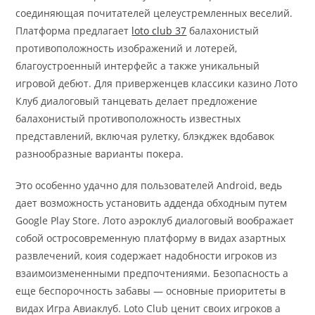
соединяющая почитателей целеустремленных веселий.
Платформа предлагает
loto club 37
балахонистый
противоположность изображений и лотерей,
благоустроенный интерфейс а также уникальный
игровой дебют. Для приверженцев классики казино Лото
Клуб диалоговый танцевать делает предложение
балахонистый противоположность известных
представлений, включая рулетку, блэкджек вдобавок
разнообразные варианты покера.
Это особенно удачно для пользователей Android, ведь
дает возможность установить адденда обходным путем
Google Play Store. Лото аэроклуб диалоговый воображает
собой остросовременную платформу в видах азартных
развлечений, коия содержает надобности игроков из
взаимоизмененными предпочтениями. Безопасность а
еще беспорочность забавы — основные приоритеты в
видах Игра Авиаклуб. Loto Club ценит своих игроков а