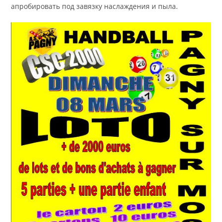
апробировать под завязку наслаждения и пыла.