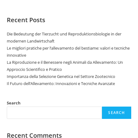
Recent Posts
Die Bedeutung der Tierzucht und Reproduktionsbiologie in der
modernen Landwirtschaft
Le migliori pratiche per l’allevamento del bestiame: valori e tecniche
innovative
La Riproduzione e il Benessere negli Animali da Allevamento: Un
Approccio Scientifico e Pratico
Importanza della Selezione Genetica nel Settore Zootecnico
Il Futuro dell’Allevamento: Innovazioni e Tecniche Avanzate
Search
SEARCH
Recent Comments