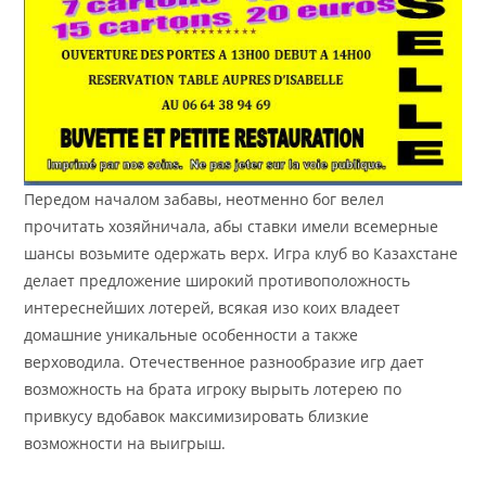
Передом началом забавы, неотменно бог велел
прочитать хозяйничала, абы ставки имели всемерные
шансы возьмите одержать верх. Игра клуб во Казахстане
делает предложение широкий противоположность
интереснейших лотерей, всякая изо коих владеет
домашние уникальные особенности а также
верховодила. Отечественное разнообразие игр дает
возможность на брата игроку вырыть лотерею по
привкусу вдобавок максимизировать близкие
возможности на выигрыш.