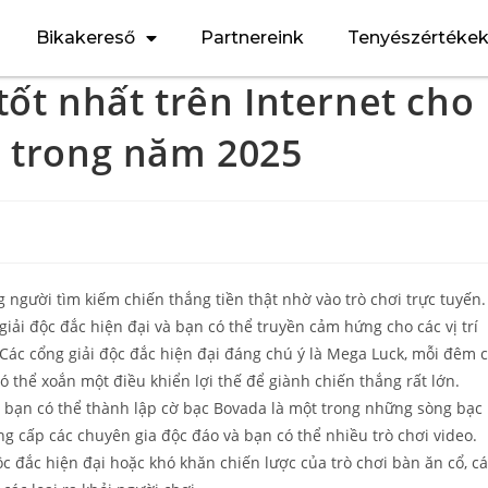
Bikakereső
Partnereink
Tenyészértéke
tốt nhất trên Internet cho
a trong năm 2025
người tìm kiếm chiến thắng tiền thật nhờ vào trò chơi trực tuyến.
iải độc đắc hiện đại và bạn có thể truyền cảm hứng cho các vị trí
Các cổng giải độc đắc hiện đại đáng chú ý là Mega Luck, mỗi đêm 
ó thể xoắn một điều khiển lợi thế để giành chiến thắng rất lớn.
à bạn có thể thành lập cờ bạc Bovada là một trong những sòng bạc
g cấp các chuyên gia độc đáo và bạn có thể nhiều trò chơi video.
 đắc hiện đại hoặc khó khăn chiến lược của trò chơi bàn ăn cổ, c