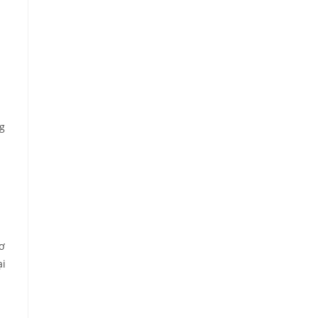
g
cơ
ại
a