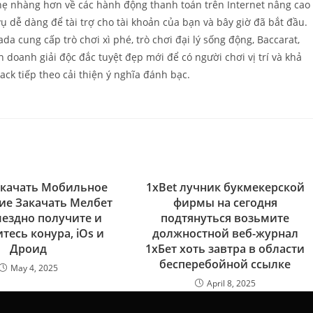
 Nhẹ nhàng hơn về các hành động thanh toán trên Internet nâng cao
ụ dễ dàng để tài trợ cho tài khoản của bạn và bây giờ đã bắt đầu.
a cung cấp trò chơi xì phé, trò chơi đại lý sống động, Baccarat,
 doanh giải độc đắc tuyệt đẹp mới để có người chơi vị trí và khả
ack tiếp theo cải thiện ý nghĩa đánh bạc.
акачать Мобильное
1xBet лучник букмекерской
ие Закачать Мелбет
фирмы на сегодня
ездно получите и
подтянуться возьмите
тесь конура, iOs и
должностной веб-журнал
Дроид
1хБет хоть завтра в области
бесперебойной ссылке
May 4, 2025
April 8, 2025