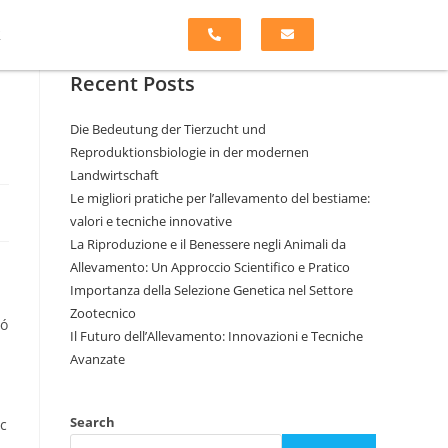
k
Recent Posts
Die Bedeutung der Tierzucht und
Reproduktionsbiologie in der modernen
Landwirtschaft
Le migliori pratiche per l’allevamento del bestiame:
valori e tecniche innovative
La Riproduzione e il Benessere negli Animali da
Allevamento: Un Approccio Scientifico e Pratico
Importanza della Selezione Genetica nel Settore
Zootecnico
có
Il Futuro dell’Allevamento: Innovazioni e Tecniche
Avanzate
Search
ác