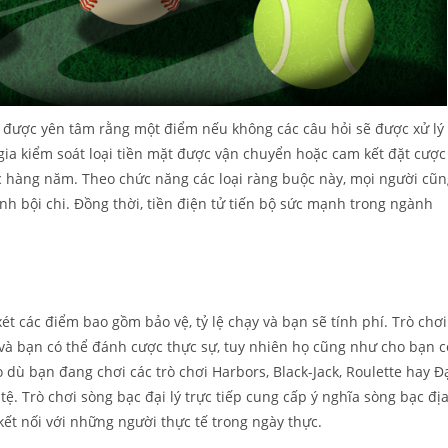
 được yên tâm rằng một điểm nếu không các câu hỏi sẽ được xử lý
gia kiểm soát loại tiền mặt được vận chuyển hoặc cam kết đặt cược
c hàng năm. Theo chức năng các loại ràng buộc này, mọi người cũn
h bội chi. Đồng thời, tiền điện tử tiến bộ sức mạnh trong ngành
t các điểm bao gồm bảo vệ, tỷ lệ chạy và bạn sẽ tính phí. Trò chơi
 và bạn có thể đánh cược thực sự, tuy nhiên họ cũng như cho bạn 
dù bạn đang chơi các trò chơi Harbors, Black-Jack, Roulette hay Đ
n tệ. Trò chơi sòng bạc đại lý trực tiếp cung cấp ý nghĩa sòng bạc đị
t nối với những người thực tế trong ngày thực.