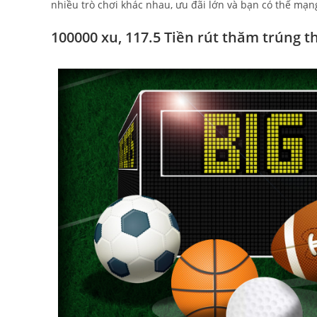
nhiều trò chơi khác nhau, ưu đãi lớn và bạn có thể mạn
100000 xu, 117.5 Tiền rút thăm trúng 