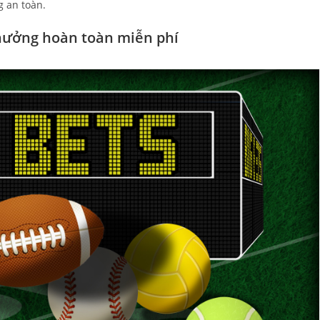
g an toàn.
thưởng hoàn toàn miễn phí