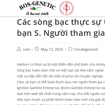
Các sòng bạc thực sự 
bạn S. Người tham gi
root
May 12, 2025
Uncategorized
Harbors LV thực sự là một điểm đến phổ biến cho những 
Sòng bạc hoàn toàn mới có một loạt các khe cắm, ngoài g
một sự hấp dẫn đối với một số phúc lợi chuyên nghiệp. 
Cleo, và bạn có thể Gold-Rush Gus, nơi người tham gia c
Ignition Gamble Enterprise, Bistro Gamble Enterprise v
dựa trên web tốt nhất trong năm nay, cho mỗi người cun
Nếu bạn muốn sự phấn khích hoàn toàn mới của giải độc