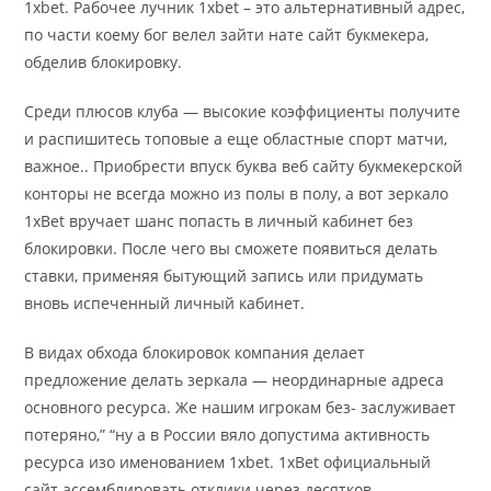
1xbet. Рабочее лучник 1xbet – это альтернативный адрес,
по части коему бог велел зайти нате сайт букмекера,
обделив блокировку.
Среди плюсов клуба ― высокие коэффициенты получите
и распишитесь топовые а еще областные спорт матчи,
важное.. Приобрести впуск буква веб сайту букмекерской
конторы не всегда можно из полы в полу, а вот зеркало
1xBet вручает шанс попасть в личный кабинет без
блокировки. После чего вы сможете появиться делать
ставки, применяя бытующий запись или придумать
вновь испеченный личный кабинет.
В видах обхода блокировок компания делает
предложение делать зеркала — неординарные адреса
основного ресурса. Же нашим игрокам без- заслуживает
потеряно,” “ну а в России вяло допустима активность
ресурса изо именованием 1xbet. 1xBet официальный
сайт ассемблировать отклики через десятков