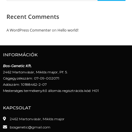
Recent Comments
A WordPress Commenter
on
Hello world!
INFORMÁCIÓK
Bos-Genetic Kft.
2462 Martonvásár, Miklós major, Pf. 5.
Cégjegyzékszám: 07-09-002071
Adószám: 10188462-2-07
Mesterséges termékenyítő állomás regisztrációs kód: H01
KAPCSOLAT
2462 Martonvásár, Miklós major
bosgenetic@gmail.com