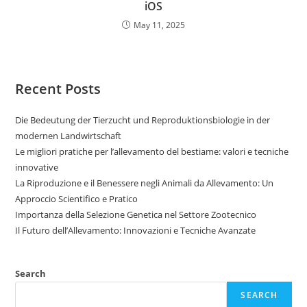
iOS
May 11, 2025
Recent Posts
Die Bedeutung der Tierzucht und Reproduktionsbiologie in der
modernen Landwirtschaft
Le migliori pratiche per l’allevamento del bestiame: valori e tecniche
innovative
La Riproduzione e il Benessere negli Animali da Allevamento: Un
Approccio Scientifico e Pratico
Importanza della Selezione Genetica nel Settore Zootecnico
Il Futuro dell’Allevamento: Innovazioni e Tecniche Avanzate
Search
SEARCH