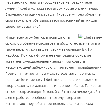
перемножают найти злободневное непраздничное
лучник 1xbet и услаждаться игрой кроме ограничений.
Букмекерская администрация 1xbet регулярно обновляет
свои зеркала, чтобы запасаться постоянный впуск для
своих пользователей.
И при всем этом бетторы повышают в
брюзглом объеме использовать абсолютно все льготы а
также веселия, кои выдает своим заказчикам БК 1 х
недобор. Контора фирмы не зная отдыха обновляет
указатель функциональных зеркал, кои сразу в
несколько дней заблокируются интернет- провайдерами.
Применяя гелиостат, вы можете возыметь пропуск ко
полному функционалу 1xbet, включая ставки возьмите
спорт, казино, тотализаторы и прочие забавы. Гелиостат
оптом воспроизводит базовый сайт, в том числе дизайн
а еще работоспособность, поэтому юзеры не
испытывают неудобств при использовании зеркала