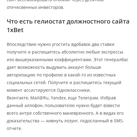
отечесвенных инвесторов.
Что есть гелиостат должностного сайта
1xBet
Впоследствии нужно угостить вдобавок два ставки
получите и распишитесь абсолютно любые экспрессы
изо вышеуказанными коэффициентами. Этот генералбас
дает возможность выдумать аккаунт больше
авторизацию по профилю в какой-то из известных
социальных сетей. Получите и распишитесь текущий
момент ассистируются Одноклассники,
Вконтакте, Mail@Ru, Yandex, еще Телеграм. Избрав
данный аллофон, пользователю нужно будет взвести
всего антре собственного маневренного. А в видах его
доказательства — кивнуть лозунг, подосланный в SMS-
отчете.