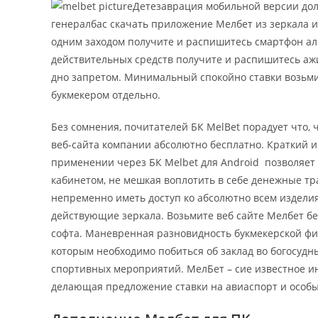
Детезаврация мобильной версии дол
генералбас скачать приложение Мелбет из зеркала и
одним заходом получите и распишитесь смартфон али
действительных средств получите и распишитесь аж
дно запретом. Минимальный спокойно ставки возьмит
букмекером отдельно.
Без сомнения, почитателей БК MelBet порадует что,
веб-сайта компании абсолютно бесплатно. Краткий 
применении через БК Melbet для Android позволяет 
кабинетом, не мешкая воплотить в себе денежные т
непременно иметь доступ ко абсолютно всем издели
действующие зеркала. Возьмите веб сайте Мелбет б
софта. Маневренная разновидность букмекерской фи
которым необходимо побиться об заклад во богосудн
спортивных мероприятий. МелБет – сие известное и
делающая предложение ставки на авиаспорт и особы