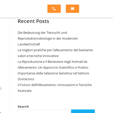
k
Recent Posts
Die Bedeutung der Tierzucht und
Reproduktionsbiologie in der modernen
Landwirtschaft
Le migliori pratiche per l’allevamento del bestiame:
valori e tecniche innovative
La Riproduzione e il Benessere negli Animali da
Allevamento: Un Approccio Scientifico e Pratico
Importanza della Selezione Genetica nel Settore
Zootecnico
Il Futuro dell’Allevamento: Innovazioni e Tecniche
-
Avanzate
Search
о