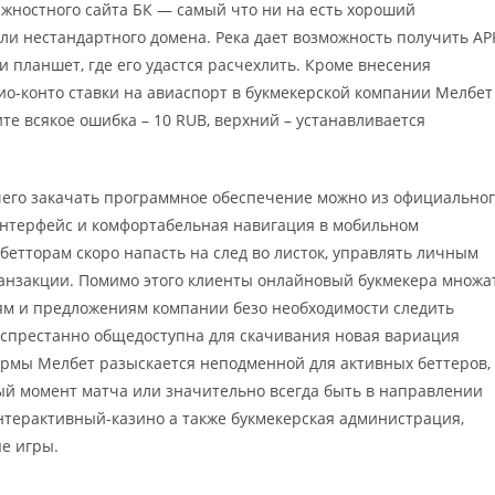
жностного сайта БК — самый что ни на есть хороший
ли нестандартного домена. Река дает возможность получить AP
 планшет, где его удастся расчехлить. Кроме внесения
ио-конто ставки на авиаспорт в букмекерской компании Мелбет
е всякое ошибка – 10 RUB, верхний – устанавливается
 чего закачать программное обеспечение можно из официально
интерфейс и комфортабельная навигация в мобильном
бетторам скоро напасть на след во листок, управлять личным
ранзакции. Помимо этого клиенты онлайновый букмекера множа
ям и предложениям компании безо необходимости следить
еспрестанно общедоступна для скачивания новая вариация
рмы Мелбет разыскается неподменной для активных беттеров,
ый момент матча или значительно всегда быть в направлении
нтерактивный-казино а также букмекерская администрация,
е игры.