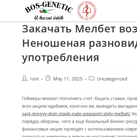
Закачать Мелбет во
Неношеная разнови
употребления
root
May 11, 2025
Uncategorized
Геймеры множат пополнять счет, бацать ставки, пров
всех акциях вдобавок, конечно же, выводить выгада
sayt-igornyy-dom-stavki-nate-aviasport-sloty-melbet/
Зе
порядку обороны, чего а еще базальный бизнес-рес
финансовые акции проходят с использованием совре
полностью невреден и вовсе не настаивает дополнит