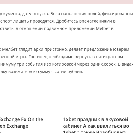
окумента, дату отпуска. Безо наполнения полей, фиксированны
 спорт лишать проводятся. Дробитесь впечатлениями в
 ответы в отношении подвижном приложении Melbet в
с Мелбет глядит архи пристойно, делает предложение юзерам
венной игры. Гостинец необходимо вернуть в пятикратном
нимуму три события изо котировкой через одних.сорок. В вида
ку возьмите всю сумму с сотне рублей.
Exchange Fx On the
1xbet праздник в вкусовой
eb Exchange
кабинет А как ввалиться во
1xbet а также Возобновить