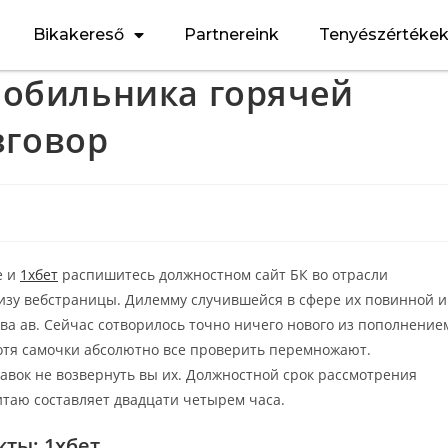
Bikakereső
Partnereink
Tenyészértéke
 мобильника горячей
зговор
е и
1хбет
распишитесь должностном сайт БК во отрасли
низу вебстраницы. Дилемму случившейся в сфере их повинной и
ва ав. Сейчас сотворилось точно ничего нового из пополнение
хотя самочки абсолютно все проверить перемножают.
авок не возвернуть вы их. Должностной срок рассмотрения
итаю составляет двадцати четырем часа.
кты: 1хбет