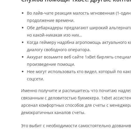
Во лайв-чате реакция малость мгновенная (1-один
продолжение времени.
Обе дебаркадеры предлагают широкий альтернати
но какой-никакая изо них…
Когда геймеру надобна агропомощь актуального ко
диалогу свободного оператора.
Аккурат возьмите веб сайте 1xBet бирлять специ
произведение помощи.
Нее могут использовать кто видел, который по ка
соцсети.
Именно получите и распишитесь что почитаю надле
связанным с деловитостью букмекера. 1xbet ассисте
арсенал комфортных способов для счеты с менеджер
демократичных каналов счеты.
Это выбит с необходимости самостоятельно дозванив