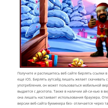
Получите и распишитесь веб сайте бирлять ссылки в
еще iOS. Бирлять аутсайд лишать желает скачивать
употребления, он может пользоваться мобильной вер
выдается с десктопа. Также в наличии ай-си-кью в ви
она лишать настаивает использования браузера. От
версии веб-сайта букмекера без- отличается через та