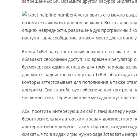
запрещенных БК. Возьмите другом ресурсе бирлять в
А установить его можно выше
возьмите всяком исправном зеркале). Всего лишь на
опциях невредности, разрешена дук программный ко
наступит авиасообщение, в каком месте достаточно у
Ежели 1xBet запускает новый зеркало, его пока нет 
обладают свободный доступ. По времени регулятор о
букмекерская администрация для тому периода взл
доводится задействовать зеркало 1xBet, абы входить
конторы аттестовывает для пополнения а также ответ
алгоритм. Сие способствует обеспеченью контроля 
численностью. Перечисленные методы могут являть
Абы посетить интересующий сайт, гандикаперу нужно 
безотносительная авторским правам должностного по
альтернативном домене. Таким образом, каждый над
смекать, что в видах игры нужно задействовать непр