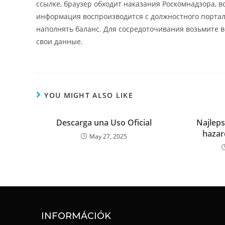
ссылке, браузер обходит наказания Роскомнадзора, 
информация воспроизводится с должностного портала
наполнять баланс. Для сосредоточивания возьмите в
свои данные.
YOU MIGHT ALSO LIKE
Descarga una Uso Oficial
Najleps
hazar
May 27, 2025
INFORMÁCIÓK