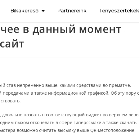
Bikakereső
Partnereink
Tenyészértéke
очее в данный момент
сайт
ый став непременно выше, какими средствами во прематче.
 передачами а также информационной графикой. Об эту пору 
ствовать.
т, довольно позвать н соответствующий виджет во верхнем лев
о одним пыхом откочевать в сфере гиперссылке а также скачать
ьютера возможно считать высылку выше QR-местоположение.