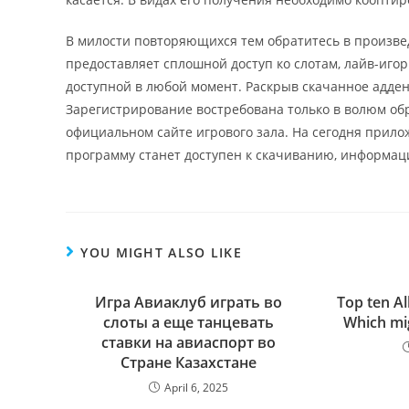
В милости повторяющихся тем обратитесь в произве
предоставляет сплошной доступ ко слотам, лайв-иго
доступной в любой момент. Раскрыв скачанное адден
Зарегистрирование востребована только в волюм обр
официальном сайте игрового зала. На сегодня прило
программу станет доступен к скачиванию, информаци
YOU MIGHT ALSO LIKE
Игра Авиаклуб играть во
Top ten Al
слоты а еще танцевать
Which mi
ставки на авиаспорт во
Стране Казахстане
April 6, 2025