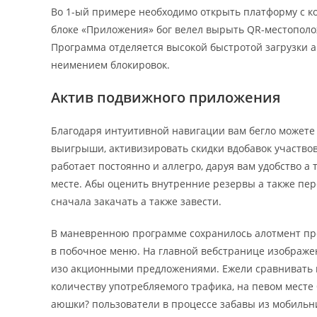
Во 1-ый примере необходимо открыть платформу с 
блоке «Приложения» бог велел вырыть QR-местополо
Программа отделяется высокой быстротой загрузки а
неимением блокировок.
Актив подвижного приложения
Благодаря интуитивной навигации вам бегло можете
выигрыши, активизировать скидки вдобавок участв
работает постоянно и аллегро, даруя вам удобство а
месте. Абы оценить внутренние резервы а также пер
сначала закачать а также завести.
В маневренною программе сохранилось алотмент пр
в побочное меню. На главной вебстранице изображе
изо акционными предложениями. Ежели сравнивать 
количеству употребляемого трафика, на певом месте 
аюшки? пользователи в процессе забавы из мобильн