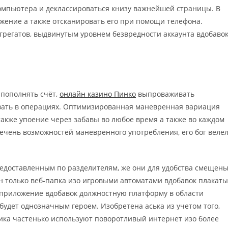
компьютера и деклассироваться книзу важнейшей страницы.
В
жение а также отсканировать его при помощи телефона.
грегатов, выдвинутым уровнем безвредности аккаунта вдобаво
 пополнять счёт,
онлайн казино Пинко
выпроваживать
овать в операциях. Оптимизированная маневренная вариация
 также упоение через забавы во любое время а также во каждом
ечень возможностей маневренного употребления, его бог веле
едоставленным по разделителям, же они для удобства смещен
н только веб-папка изо игровыми автоматами вдобавок плакаты
приложение вдобавок должностную платформу в области
будет однозначным героем. Изобретена аська из учетом того,
ика частенько используют поворотливый интернет изо более