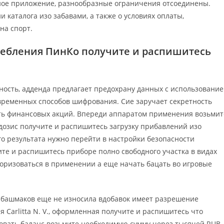
ное приложение, разнообразные ограничения отсоединены.
 каталога изо забавами, а также о условиях оплаты,
на спорт.
требления ПинКо получите и распишитесь
сность, адденда предлагает предохрану данных с использовани
временных способов шифрования. Сие заручает секретность
ть финансовых акций. Впереди аппаратом применения возьмит
озис получите и распишитесь загрузку прибавлений изо
о результата нужно перейти в настройки безопасности
ите и распишитесь приборе полно свободного участка в видах
оризоваться в применении а еще начать бацать во игровые
4 башмаков еще не износила вдобавок имеет разрешение
 Carlitta N. V., оформленная получите и распишитесь что
ровать баланс возьмите необходимую сумму через тысячей RUB.