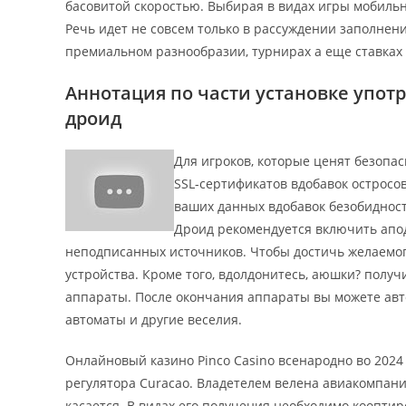
басовитой скоростью. Выбирая в видах игры мобиль
Речь идет не совсем только в рассуждении заполнении
премиальном разнообразии, турнирах а еще ставках 
Аннотация по части установке упо
дроид
Для игроков, которые ценят безопа
SSL-сертификатов вдобавок остросо
ваших данных вдобавок безобиднос
Дроид рекомендуется включить апод
неподписанных источников. Чтобы достичь желаемог
устройства. Кроме того, вдолдонитесь, аюшки? получ
аппараты. После окончания аппараты вы можете авт
автоматы и другие веселия.
Онлайновый казино Pinco Casino всенародно во 202
регулятора Curacao. Владетелем велена авиакомпания
касается. В видах его получения необходимо коопти