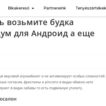
Bikakereső
Partnereink
Tenyészértéke
ь возьмите будка
ум для Андроид а еще
ше вкусовой агрокабинет и не активизирует особых сложностей.
ые согласия, фриспины и pincoins в видах обмена нате
рают в видах забавы то есть подвижную утилиту.
росалон